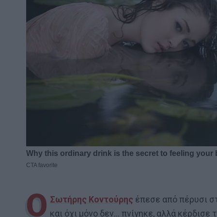
Ο
Σωτήρης Κοντούρης
έπεσε από πέρυσι σ
και όχι μόνο δεν… πνίγηκε, αλλά κέρδισε 