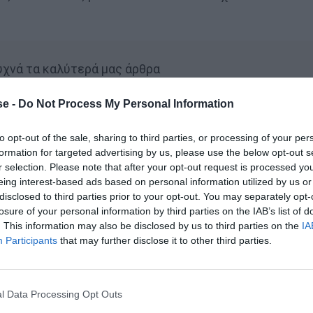
συχνά τα καλύτερά μας άρθρα
house.gr on Google
e -
Do Not Process My Personal Information
to opt-out of the sale, sharing to third parties, or processing of your per
formation for targeted advertising by us, please use the below opt-out s
 ο
Νικόλας Ακτύπη
ς βλέπει αγωνιστικές ομοιότητες
r selection. Please note that after your opt-out request is processed y
 υποστηρίζει ότι αν ο Τζέικομπ Νίστρουπ κατορθώσει
eing interest-based ads based on personal information utilized by us or
disclosed to third parties prior to your opt-out. You may separately opt-
ό του, ο Κοντούρης θα διεκδικήσει θέση βασικού
losure of your personal information by third parties on the IAB’s list of
 τριφυλλιού.
. This information may also be disclosed by us to third parties on the
IA
Participants
that may further disclose it to other third parties.
l Data Processing Opt Outs