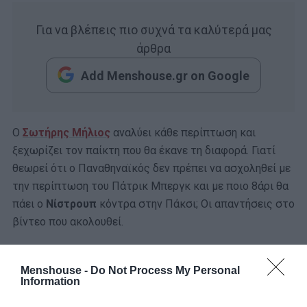
Για να βλέπεις πιο συχνά τα καλύτερά μας
άρθρα
Add Menshouse.gr on Google
Ο
Σωτήρης Μήλιος
αναλύει κάθε περίπτωση και
ξεχωρίζει τον παίκτη που θα έκανε τη διαφορά. Γιατί
θεωρεί ότι ο Παναθηναϊκός δεν πρέπει να ασχοληθεί με
την περίπτωση του Πάτρικ Μπεργκ και με ποιο 8άρι θα
πάει ο
Νίστρουπ
κόντρα στην Πάκσι; Οι απαντήσεις στο
βίντεο που ακολουθεί.
Menshouse -
Do Not Process My Personal
Information