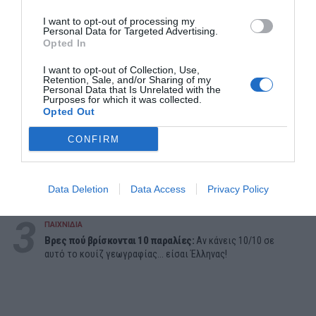
I want to opt-out of processing my
Personal Data for Targeted Advertising.
Opted In
I want to opt-out of Collection, Use,
Retention, Sale, and/or Sharing of my
ΔΗΜΟΦΙΛΕΣΤΕΡΑ ΗΜΕΡΑΣ
Personal Data that Is Unrelated with the
Purposes for which it was collected.
Opted Out
1
ΠΑΙΧΝΙΔΙΑ
Επιπέδου Γυμνασίου:
10 απλές ερωτήσεις που δείχνουν
CONFIRM
ότι δεν έμαθες σωστά την ελληνική ιστορία
2
ΜΠΑΛΑ
Data Deletion
Data Access
Privacy Policy
Η αλήθεια για τον Ετιέν Καμαρά
3
ΠΑΙΧΝΙΔΙΑ
Βρες πού βρίσκονται 10 παραλίες:
Αν κάνεις 10/10 σε
αυτό το κουίζ γεωγραφίας... είσαι Έλληνας!