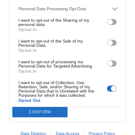
Personal Data Processing Opt Outs
Γνωστή για όλους τους… λάθος λόγους, η
I want to opt-out of the Sharing of my
αγγλική ομάδα φημίζεται για τους φανατικούς
personal data.
της οπαδούς που είναι οι πιο σκληροπυρηνικοί
Opted In
σε όλο τον Νησί. Η εμπλοκή τους σε
I want to opt-out of the Sale of my
Personal Data.
χουλιγκανίστικα επεισόδια είναι γνωστή
Opted In
ακόμα και σε κόσμο που δεν ασχολείται καν με
I want to opt-out of processing my
το ποδόσφαιρο!
Personal Data for Targeted Advertising.
Opted In
Το παλιό γήπεδο της Μίλγουολ και η ατμόσφαιρα που
I want to opt-out of Collection, Use,
δημιουργούσαν εκεί οι φανατικοί οπαδοί της έχει
Retention, Sale, and/or Sharing of my
Personal Data that Is Unrelated with the
αποκτήσει μυθικές διαστάσεις. Αντίπαλοι οπαδοί και
Purposes for which it was collected.
αντίπαλοι παίκτες φοβόντουσαν να βρεθούν σε αυτό το
Opted Out
γήπεδο, φήμη που κουβαλάει μέχρι και σήμερα η
CONFIRM
Μίλγουολ για τα εντός έδρας παιχνίδια της παρά το
γεγονός ότι πλέον, τα επεισόδια που είναι συνδεδεμένα
με τους οπαδούς της έχουν μειωθεί αισθητά καθώς η
Data Deletion
Data Access
Privacy Policy