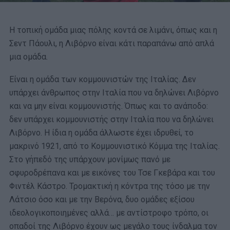
Η τοπική ομάδα μιας πόλης κοντά σε λιμάνι, όπως και η
Σεντ Πάουλι, η Λιβόρνο είναι κάτι παραπάνω από απλά
μια ομάδα.
Είναι η ομάδα των κομμουνιστών της Ιταλίας. Δεν
υπάρχει άνθρωπος στην Ιταλία που να δηλώνει Λιβόρνο
και να μην είναι κομμουνιστής. Όπως και το ανάποδο:
δεν υπάρχει κομμουνιστής στην Ιταλία που να δηλώνει
Λιβόρνο. Η ίδια η ομάδα άλλωστε έχει ιδρυθεί, το
μακρινό 1921, από το Κομμουνιστικό Κόμμα της Ιταλίας.
Στο γήπεδό της υπάρχουν μονίμως πανό με
σφυροδρέπανα και με εικόνες του Τσε Γκεβάρα και του
Φιντέλ Κάστρο. Τρομακτική η κόντρα της τόσο με την
Λάτσιο όσο και με την Βερόνα, δυο ομάδες εξίσου
ιδεολογικοποιημένες αλλά… με αντίστροφο τρόπο, οι
οπαδοί της Λιβόρνο έχουν ως μεγάλο τους ίνδαλμα τον