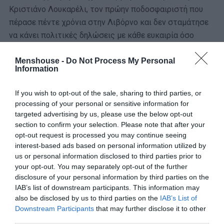
Κριστιάνο Λουκαρέλι, τον πρώην ποδοσφαιριστή που
πέρασε πέντε χρόνια στην Λιβόρνο και δεν σταμάτησε
να κάνει πολιτικές δηλώσεις με κάθε ευκαιρία όσο
φορούσε τη φανέλα της.
Menshouse -
Do Not Process My Personal
Information
Μίλγουολ
If you wish to opt-out of the sale, sharing to third parties, or
processing of your personal or sensitive information for
targeted advertising by us, please use the below opt-out
section to confirm your selection. Please note that after your
opt-out request is processed you may continue seeing
interest-based ads based on personal information utilized by
us or personal information disclosed to third parties prior to
your opt-out. You may separately opt-out of the further
disclosure of your personal information by third parties on the
IAB’s list of downstream participants. This information may
also be disclosed by us to third parties on the
IAB’s List of
Downstream Participants
that may further disclose it to other
third parties.