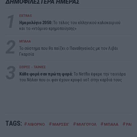
ΔΗΜΟΦΙΛΕΣΤΕΡΑ ΗΜΕΡΑΣ
1
EXTRAS
Ημερολόγιο 2050:
To τέλος του ελληνικού καλοκαιριού
και το «ντόμινο ερημοποίησης»
2
ΜΠΑΛΑ
Το σύστημα που θα παίζει ο Παναθηναϊκός με τον Λιβάι
Γκαρσία
3
ΣΕΙΡΕΣ - ΤΑΙΝΙΕΣ
Κάθε φορά σαν πρώτη φορά:
Το Netflix έφερε την ταινιάρα
του Νόλαν που οι φαν έχουν κρυφό νο1 στην καρδιά τους
TAGS:
#
#
#
#
#
ΛΙΒΟΡΝΟ
ΜΑΡΣΕΙΓ
ΜΙΛΓΟΥΟΛ
ΜΠΑΛΑ
ΡΑΓΙ