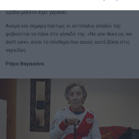
γενιά των χούλιγκαν που έδωσε αυτή την φήμη στην
ομάδα μάλλον έχει γεράσει.
Ακόμα και σήμερα πάντως οι αντίπαλοι οπαδοί της
φοβούνται να πάνε στο γήπεδό της. «No one likes us, we
don’t care», είναι το σύνθημα που ακούς κατά βάση στις
κερκίδες.
Ράγιο Βαγιεκάνο