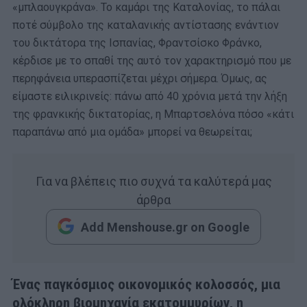
«μπλαουγκράνα». Το καμάρι της Καταλονίας, το πάλαι
ποτέ σύμβολο της καταλανικής αντίστασης ενάντιον
του δικτάτορα της Ισπανίας, Φραντσίσκο Φράνκο,
κέρδισε με το σπαθί της αυτό τον χαρακτηρισμό που με
περηφάνεια υπερασπίζεται μέχρι σήμερα. Όμως, ας
είμαστε ειλικρινείς: πάνω από 40 χρόνια μετά την λήξη
της φρανκικής δικτατορίας, η Μπαρτσελόνα πόσο «κάτι
παραπάνω από μια ομάδα» μπορεί να θεωρείται;
Για να βλέπεις πιο συχνά τα καλύτερά μας
άρθρα
Add Menshouse.gr on Google
Ένας παγκόσμιος οικονομικός κολοσσός, μια
ολόκληρη βιομηχανία εκατομμυρίων, η