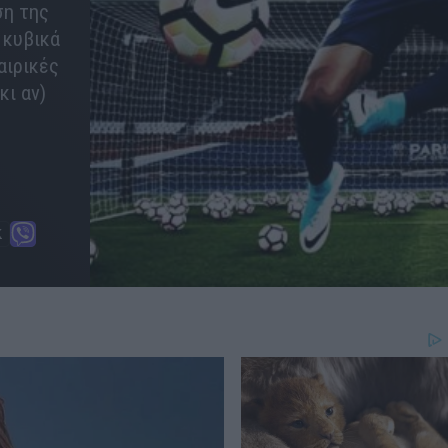
ση της
 κυβικά
αιρικές
κι αν)