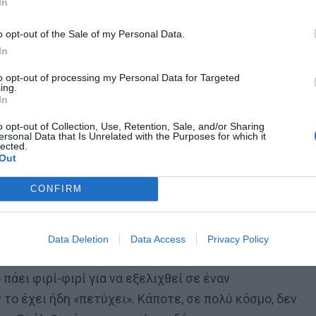
In
ay της UEFA αποδεικνύεται διάτρητο, ευάλωτο σε
η Παρί είναι να διαλύσει τον ανταγωνισμό στο εγχώριο
o opt-out of the Sale of my Personal Data.
χει «ζυγίσει» η διοίκηση της είναι οι δραματικές
In
ια στα τηλεοπτικά έσοδα της γαλλικής λίγκας.
to opt-out of processing my Personal Data for Targeted
ing.
In
o opt-out of Collection, Use, Retention, Sale, and/or Sharing
ersonal Data that Is Unrelated with the Purposes for which it
lected.
Out
 μία για τον Γιάγκουσιτς
CONFIRM
Data Deletion
Data Access
Privacy Policy
ίκτυα για τις εμπνεύσεις των Νεϊμάρ και Εμπαμπέ όταν
πάει φιρί-φιρί για να εξελιχθεί σε έναν
το έχει ήδη «πετύχει». Κάποτε, σε πολύ κόσμο, δεν