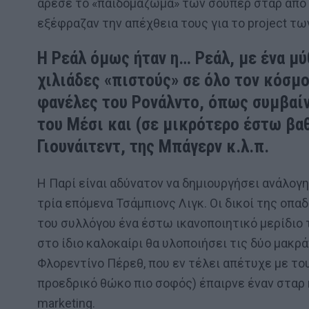
άρεσε το «παιδομάζωμα» των σούπερ σταρ από 
εξέφραζαν την απέχθεια τους για το project των
Η Ρεάλ όμως ήταν η… Ρεάλ, με ένα μύ
χιλιάδες «πιστούς» σε όλο τον κόσμο
φανέλες του Ρονάλντο, όπως συμβαίν
του Μέσι και (σε μικρότερο έστω βαθ
Γιουνάιτεντ, της Μπάγερν κ.λ.π.
Η Παρί είναι αδύνατον να δημιουργήσει ανάλογη
τρία επόμενα Τσάμπιονς Λιγκ. Οι δικοί της οπα
του συλλόγου ένα έστω ικανοποιητικό μερίδιο 
στο ίδιο καλοκαίρι θα υλοποιήσει τις δύο μακρ
Φλορεντίνο Πέρεθ, που εν τέλει απέτυχε με το
προεδρικό θώκο πιο σοφός) έπαιρνε έναν σταρ
marketing.