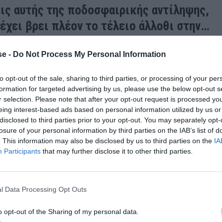
σεις αυτής της ποδοσφαιρικής αντίληψης,
έχει βρει πλέον το τέλειο άλλοθι στην…
ας, που σκορπάει χαρτονομίσματα πιο
e -
Do Not Process My Personal Information
κινήματος (ένα είναι το κίνημα) στα
ρασε την επιτυχία με τα υπέρογκα
to opt-out of the sale, sharing to third parties, or processing of your per
ό που επιχειρεί να κάνει η Παρί Σεν
formation for targeted advertising by us, please use the below opt-out s
r selection. Please note that after your opt-out request is processed y
eing interest-based ads based on personal information utilized by us or
disclosed to third parties prior to your opt-out. You may separately opt-
ο σύλλογοι, ομοίως συγκρίσιμα όμως δεν είναι και τα
losure of your personal information by third parties on the IAB’s list of
. This information may also be disclosed by us to third parties on the
IA
… μάλλον ήταν. Αν ευσταθεί η είδηση ότι μετά τον
Participants
that may further disclose it to other third parties.
τη γαλλική πρωτεύουσα αντί 180 εκατ. ευρώ, τότε
εί ψιλικατζής…
l Data Processing Opt Outs
οδέψει το φετινό καλοκαίρι 402 εκατ. ευρώ. Ποσό που
o opt-out of the Sharing of my personal data.
υ ποδοσφαίρου χρειάζονται τρία και τέσσερα