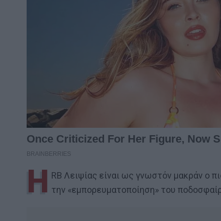
H
RB Λειψίας είναι ως γνωστόν μακράν ο πι
την «εμπορευματοποίηση» του ποδοσφαίρ