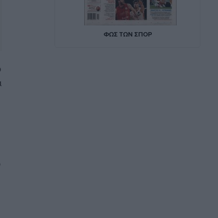
ό
α
ό