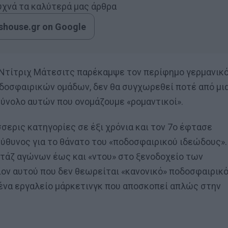
συχνά τα καλύτερά μας άρθρα
house.gr on Google
l» Ντίτριχ Μάτεσιτς παρέκαμψε τον περίφημο γερμανικ
οδοσφαιρικών ομάδων, δεν θα συγχωρεθεί ποτέ από μι
σύνολο αυτών που ονομάζουμε «ρομαντικοί».
σερις κατηγορίες σε έξι χρόνια και τον 7ο έφτασε
εύθυνος για το θάνατο του «ποδοσφαιρικού ιδεώδους».
τάζ αγώνων έως και «ντου» στο ξενοδοχείο των
ίον αυτού που δεν θεωρείται «κανονικό» ποδοσφαιρικ
 ένα εργαλείο μάρκετινγκ που αποσκοπεί απλώς στην