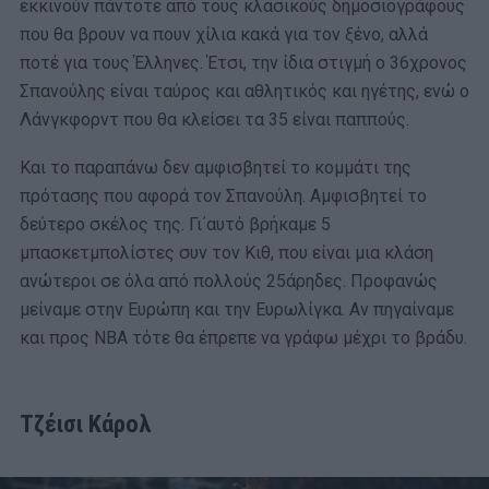
εκκινούν πάντοτε από τους κλασικούς δημοσιογράφους
που θα βρουν να πουν χίλια κακά για τον ξένο, αλλά
ποτέ για τους Έλληνες. Έτσι, την ίδια στιγμή ο 36χρονος
Σπανούλης είναι ταύρος και αθλητικός και ηγέτης, ενώ ο
Λάνγκφορντ που θα κλείσει τα 35 είναι παππούς.
Και το παραπάνω δεν αμφισβητεί το κομμάτι της
πρότασης που αφορά τον Σπανούλη. Αμφισβητεί το
δεύτερο σκέλος της. Γι΄αυτό βρήκαμε 5
μπασκετμπολίστες συν τον Κιθ, που είναι μια κλάση
ανώτεροι σε όλα από πολλούς 25άρηδες. Προφανώς
μείναμε στην Ευρώπη και την Ευρωλίγκα. Αν πηγαίναμε
και προς NBA τότε θα έπρεπε να γράφω μέχρι το βράδυ.
Τζέισι Κάρολ