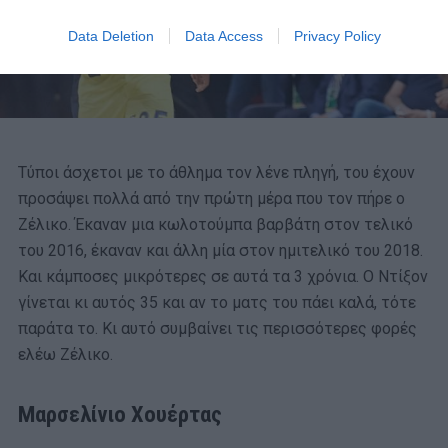
Data Deletion
Data Access
Privacy Policy
Τύποι άσχετοι με το άθλημα τον λένε πληγή, του έχουν
προσάψει πολλά από την πρώτη μέρα που τον πήρε ο
Ζέλικο. Έκαναν μια κωλοτούμπα βαρβάτη στον τελικό
του 2016, έκαναν και άλλη μία στον ημιτελικό του 2018.
Και κάμποσες μικρότερες σε αυτά τα 3 χρόνια. Ο Ντίξον
γίνεται κι αυτός 35 και αν το ματς του πάει καλά, τότε
παράτα το. Κι αυτό συμβαίνει τις περισσότερες φορές
ελέω Ζέλικο.
Μαρσελίνιο Χουέρτας