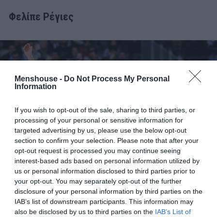
Φελίπε Ρέγιες
Menshouse -
Do Not Process My Personal
Information
If you wish to opt-out of the sale, sharing to third parties, or
processing of your personal or sensitive information for
targeted advertising by us, please use the below opt-out
section to confirm your selection. Please note that after your
opt-out request is processed you may continue seeing
interest-based ads based on personal information utilized by
us or personal information disclosed to third parties prior to
your opt-out. You may separately opt-out of the further
disclosure of your personal information by third parties on the
Οκ, εγώ
του τα έσουρα μετά τα προημιτελικά και
IAB’s list of downstream participants. This information may
δικαίως
. Είναι ό,τι και ο Ράμος στο ποδόσφαιρο.
also be disclosed by us to third parties on the
IAB’s List of