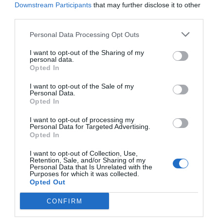
Downstream Participants
that may further disclose it to other
Παιχταράς, αλλά σούπερ βρώμικος. Αν αφήσουμε για
third parties.
λίγο στην άκρη τα τραγικά του κόλπα, θα δούμε έναν
τύπο που έχει πάντα την καλύτερη θέση στο επιθετικό
Personal Data Processing Opt Outs
ριμπάουντ. Έναν τύπο που είναι 38 ετών και στα 35 του
I want to opt-out of the Sharing of my
έβαλε στο ρεπερτόριο το τρίποντο. Το αξιόπιστο
personal data.
Opted In
τρίποντο. Δεν δοκιμάζει πολλά, αλλά αν τον αφήσεις
μόνο σε σκότωσε. Το δεύτερο ματς στο ΟΑΚΑ το
I want to opt-out of the Sale of my
Personal Data.
αποδεικνύει.
Opted In
I want to opt-out of processing my
Μπόμπι Ντίξον
Personal Data for Targeted Advertising.
Opted In
I want to opt-out of Collection, Use,
Retention, Sale, and/or Sharing of my
Personal Data that Is Unrelated with the
Purposes for which it was collected.
Opted Out
CONFIRM