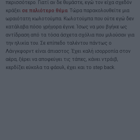
περισσότερο. Γιατί αν δε θυμάστε, εγώ τον είχα σχεδόν
κράξει
σε παλιότερο θέμα
. Τώρα παρακολουθείτε μια
ωραιότατη κωλοτούμπα. Κωλοτούμπα που ούτε εγώ δεν
κατάλαβα πόσο γρήγορα έγινε. Ίσως να μου βγήκε ως
αντίδραση από τα τόσα άσχετα σχόλια που μιλούσαν για
την ηλικία του. Σε επίπεδο ταλέντου πάντως ο
Λάνγκφορντ είναι άπιαστος. Έχει καλή ισορροπία στον
αέρα, ξέρει να αποφεύγει τις τάπες, κάνει ντράιβ,
κερδίζει εύκολα τα φάουλ, έχει και το step back.