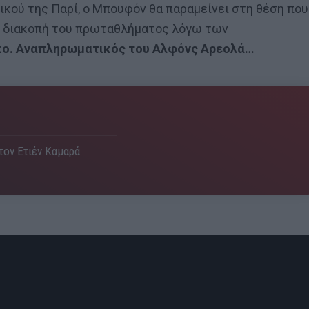
κού της Παρί, ο Μπουφόν θα παραμείνει στη θέση που
ην διακοπή του πρωταθλήματος λόγω των
κο. Αναπληρωματικός του Αλφόνς Αρεολά…
 τον Ετιέν Καμαρά