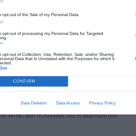
In
o opt-out of the Sale of my Personal Data.
In
to opt-out of processing my Personal Data for Targeted
ing.
In
o opt-out of Collection, Use, Retention, Sale, and/or Sharing
ersonal Data that Is Unrelated with the Purposes for which it
lected.
Out
ν εμίρηδων έστειλε τον Ιταλό στην ομάδα της
 σοκ που προκλήθηκε από την επιλογή του, αναλυτές,
CONFIRM
τα κίνητρα πίσω από την απόφασή του. Έ
να εύκολο
εκινούσε από τον Μπουφόν και θα κατέληγε στον
Data Deletion
Data Access
Privacy Policy
το. Το τρόπαιο του Champions League.
Οπότε ο Τζίτζ
που λείπει από τη συλλογή του; Η απάντηση που