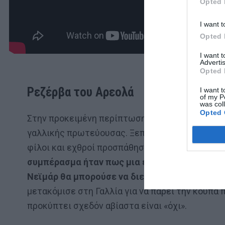
Opted 
I want t
Opted 
I want 
Advertis
Opted 
Ρεζέρβα του Αρεολά
I want t
of my P
was col
Opted 
Στην προκειμένη περίπτωση το ζεστό χρήμα τω
γαλλικής πρωτεύουσας. Ξεπερνώντας το αρχικό
φίλοι και εχθροί προσπάθησαν να ερμηνεύσουν 
συμπέρασμα ήταν πως μια ενδεκάδα που θα ξ
Νεϊμάρ θα μπορούσε να διεκδικήσει το απόλυ
μετακόμισε στη Γαλλία για να πάρει την κούπα 
προκύπτει σχεδόν αβίαστα είναι «όχι».