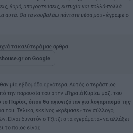
σεις, θυμό, απογοητεύσεις, ευτυχία και πολλά-πολλά
λα αυτά. Θα τα κουβαλάω πάντοτε μέσα μου
» έγραψε ο
συχνά τα καλύτερά μας άρθρα
house.gr on Google
αθαν μία εβδομάδα αργότερα. Αυτός ο τεράστιος
πό την παρουσία του στην «Γηραιά Κυρία» μαζί του
το Παρίσι, όπου θα αγωνιζόταν για λογαριασμό της
α του. Τελικά, εκείνος «κρέμασε» τον σύλλογο,
. Είναι δυνατόν ο Τζίτζι στα «γεράματα» να αλλάξει
 το ποιος είναι;