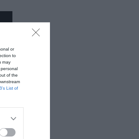
sonal or
ection to
ou may
 personal
out of the
 downstream
B’s List of