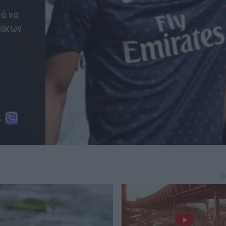
ά να
λάκων