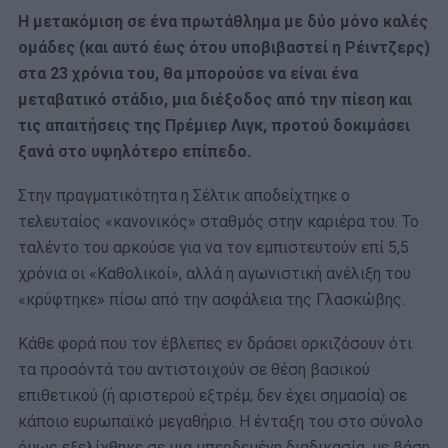
Η μετακόμιση σε ένα πρωτάθλημα με δύο μόνο καλές
ομάδες (και αυτό έως ότου υποβιβαστεί η Ρέιντζερς)
στα 23 χρόνια του, θα μπορούσε να είναι ένα
μεταβατικό στάδιο, μια διέξοδος από την πίεση και
τις απαιτήσεις της Πρέμιερ Λιγκ, προτού δοκιμάσει
ξανά στο υψηλότερο επίπεδο.
Στην πραγματικότητα η Σέλτικ αποδείχτηκε ο
τελευταίος «κανονικός» σταθμός στην καριέρα του. Το
ταλέντο του αρκούσε για να τον εμπιστευτούν επί 5,5
χρόνια οι «Καθολικοί», αλλά η αγωνιστική ανέλιξη του
«κρύφτηκε» πίσω από την ασφάλεια της Γλασκώβης.
Κάθε φορά που τον έβλεπες εν δράσει ορκιζόσουν ότι
τα προσόντά του αντιστοιχούν σε θέση βασικού
επιθετικού (ή αριστερού εξτρέμ, δεν έχει σημασία) σε
κάποιο ευρωπαϊκό μεγαθήριο. Η ένταξη του στο σύνολο
όμως εξελίχθηκε σε μια μπερδεμένη διαδικασία, με βάση