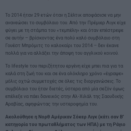
Το 2014 ήταν 29 ετών όταν η Σέλτικ αποφάσισε να μην
ανανεώσει το συμβόλαιο του. Από την Πρέμιερ Λιγκ είχε
φύγει με τη στάμπα του «τεμπέλη» και όταν επέστρεψε
σε αυτήν – βρίσκοντας ένα πολύ καλό συμβόλαιο στη
Γουέστ Μπρόμιτς το καλοκαίρι του 2014 – δεν έκανε
πολλά για να αλλάξει την άποψη του αγγλικού κοινού.
Το lifestyle του περιζήτητου εργένη είχε μπει πια για τα
καλά στη ζωή του και σε ένα ολόκληρο χρόνο «έγραψε»
μόλις οχτώ συμμετοχές σε όλες τις διοργανώσεις. Το
συμβόλαιο του ήταν διετές, ύστερα από μία σεζόν όμως
επέλεξε να πάει δανεικός στην Αλ-Χιλάλ της Σαουδικής
Αραβίας, αψηφώντας την υστεροφημία του.
Ακολούθησε η Νορθ Αμέρικαν Σόκερ Λιγκ (κάτι σαν Β’
κατηγορία του πρωταθλήματος των ΗΠΑ) με τη Ράγιο