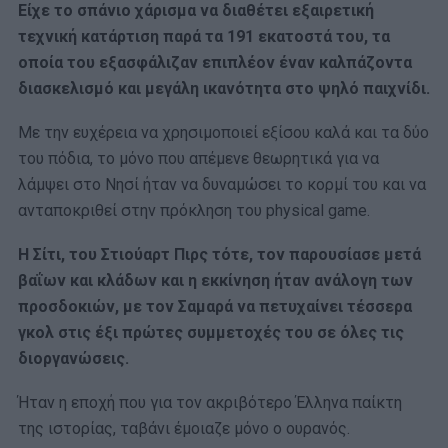
Είχε το σπάνιο χάρισμα να διαθέτει εξαιρετική
τεχνική κατάρτιση παρά τα 191 εκατοστά του, τα
οποία του εξασφάλιζαν επιπλέον έναν καλπάζοντα
διασκελισμό και μεγάλη ικανότητα στο ψηλό παιχνίδι.
Με την ευχέρεια να χρησιμοποιεί εξίσου καλά και τα δύο
του πόδια, το μόνο που απέμενε θεωρητικά για να
λάμψει στο Νησί ήταν να δυναμώσει το κορμί του και να
ανταποκριθεί στην πρόκληση του physical game.
Η Σίτι, του Στιούαρτ Πιρς τότε, τον παρουσίασε μετά
βαΐων και κλάδων και η εκκίνηση ήταν ανάλογη των
προσδοκιών, με τον Σαμαρά να πετυχαίνει τέσσερα
γκολ στις έξι πρώτες συμμετοχές του σε όλες τις
διοργανώσεις.
Ήταν η εποχή που για τον ακριβότερο Έλληνα παίκτη
της ιστορίας, ταβάνι έμοιαζε μόνο ο ουρανός.