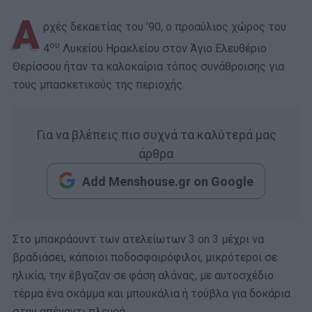
Α
ρχές δεκαετίας του ’90, ο προαύλιος χώρος του
ου
4
Λυκείου Ηρακλείου στον Άγιο Ελευθέριο
Θερίσσου ήταν τα καλοκαίρια τόπος συνάθροισης για
τους μπασκετικούς της περιοχής.
Για να βλέπεις πιο συχνά τα καλύτερά μας
άρθρα
Add Menshouse.gr on Google
Στο μπακράουντ των ατελείωτων 3 on 3 μέχρι να
βραδιάσει, κάποιοι ποδοσφαιρόφιλοι, μικρότεροι σε
ηλικία, την έβγαζαν σε φάση αλάνας, με αυτοσχέδιο
τέρμα ένα σκάμμα και μπουκάλια ή τούβλα για δοκάρια
στην απέναντι πλευρά.