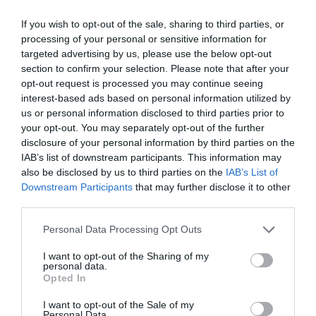
If you wish to opt-out of the sale, sharing to third parties, or
Λίγο μετά την έναρξη της σεζόν, τα δεδομένα είχαν
processing of your personal or sensitive information for
αλλάξει. «Υπάρχει μεγάλη διαφορά στον παίκτη που
targeted advertising by us, please use the below opt-out
βλέπω τώρα με τον παίκτη που βρήκα εδώ τον Ιούλιο. Ο
section to confirm your selection. Please note that after your
Γιώργος είναι πιο αφοσιωμένος σε τακτικό επίπεδο.
opt-out request is processed you may continue seeing
interest-based ads based on personal information utilized by
Είναι πνευματικά πολύ ισχυρός και η νοοτροπία του
us or personal information disclosed to third parties prior to
δείχνει να είναι… “αυτός ο βλάκας Σουηδός δεν θα με
your opt-out. You may separately opt-out of the further
βάλει να παίξω”.
Θέλει να αποδείξει ότι έχουμε κάνει
disclosure of your personal information by third parties on the
λάθος με την περίπτωση του και είναι καλό να έχουμε
IAB’s list of downstream participants. This information may
also be disclosed by us to third parties on the
IAB’s List of
παίκτες που σκέφτονται έτσι», δήλωνε ο Έρικσον,
Downstream Participants
that may further disclose it to other
κάνοντας παράλληλα λόγο για έναν «πολύ καλό σέντερ
third parties.
φορ, με ιδιαίτερη ικανότητα στο ψηλό παιχνίδι».
Personal Data Processing Opt Outs
Δεν είπε ωστόσο μόνο αυτά τότε ο Σουηδός, αλλά και
I want to opt-out of the Sharing of my
κάτι άλλο που ο Γιώργος φαίνεται ότι δεν
personal data.
Opted In
σπουδαιολόγησε. «Αυτό που πρέπει να κάνει είναι να
σταματήσει να πιστεύει ότι είναι ο… Ροναλντίνιο και να
I want to opt-out of the Sale of my
Personal Data.
αποφασίσει τι είδους παίκτης θέλει να είναι. Δεν πρέπει