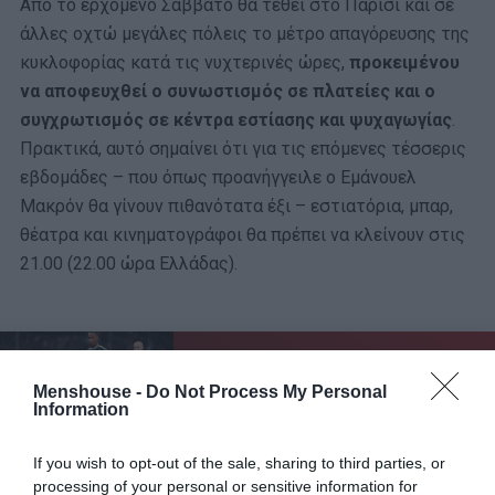
Από το ερχόμενο Σάββατο θα τεθεί στο Παρίσι και σε
άλλες οχτώ μεγάλες πόλεις το μέτρο απαγόρευσης της
κυκλοφορίας κατά τις νυχτερινές ώρες,
προκειμένου
να αποφευχθεί ο συνωστισμός σε πλατείες και ο
συγχρωτισμός σε κέντρα εστίασης και ψυχαγωγίας
.
Πρακτικά, αυτό σημαίνει ότι για τις επόμενες τέσσερις
εβδομάδες – που όπως προανήγγειλε ο Εμάνουελ
Μακρόν θα γίνουν πιθανότατα έξι – εστιατόρια, μπαρ,
θέατρα και κινηματογράφοι θα πρέπει να κλείνουν στις
21.00 (22.00 ώρα Ελλάδας).
ΜΠΑΛΑ
Menshouse -
Do Not Process My Personal
Η αλήθεια για τον Ετιέν Καμαρά
Information
If you wish to opt-out of the sale, sharing to third parties, or
processing of your personal or sensitive information for