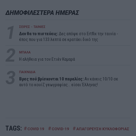
ΔΗΜΟΦΙΛΕΣΤΕΡΑ ΗΜΕΡΑΣ
1
ΣΕΙΡΕΣ - ΤΑΙΝΙΕΣ
Δεν θα το πιστεύεις:
Δες απόψε στο Ertflix την ταινία -
έπος που για 133 λεπτά σε κρατάει δικό της
2
ΜΠΑΛΑ
Η αλήθεια για τον Ετιέν Καμαρά
3
ΠΑΙΧΝΙΔΙΑ
Βρες πού βρίσκονται 10 παραλίες:
Αν κάνεις 10/10 σε
αυτό το κουίζ γεωγραφίας... είσαι Έλληνας!
TAGS:
#
#
#
COVID 19
COVID-19
ΑΠΑΓΟΡΕΥΣΗ ΚΥΚΛΟΦΟΡΙΑΣ