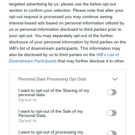
Η κυκλοφορία θα είναι απαγορευμένη από τις 9 το
targeted advertising by us, please use the below opt-out
βράδυ έως τις 6 το πρωί. Θα πρέπει να γίνεται μόνο
section to confirm your selection. Please note that after your
κατόπιν έγκρισης από τις αρχές, ειδάλλως θα
opt-out request is processed you may continue seeing
interest-based ads based on personal information utilized by
τιμωρείται με επιβολή προστίμου 135 ευρώ.
us or personal information disclosed to third parties prior to
your opt-out. You may separately opt-out of the further
«Για να κυκλοφορήσει κάποιος αυτές τις ώρες θα
disclosure of your personal information by third parties on the
πρέπει να έχει κάποιον καλό λόγο. Δεν θα πηγαίνουμε
IAB’s list of downstream participants. This information may
πια στο εστιατόριο μετά τις 9, δεν θα πηγαίνουμε στο
also be disclosed by us to third parties on the
IAB’s List of
σπίτι φίλων να γιορτάσουμε, γιατί ξέρουμε ότι εκεί
Downstream Participants
that may further disclose it to other
third parties.
μολυνόμαστε περισσότερο», είπε ο Μακρόν.
Personal Data Processing Opt Outs
Εξήγησε παράλληλα ότι την ημέρα η καθημερινότητα
των Γάλλων δεν θα αλλάξει. «Θα συνεχίσουμε να
I want to opt-out of the Sharing of my
personal data.
εργαζόμαστε, το χρειάζεται η οικονομία μας, εμείς το
Opted In
χρειαζόμαστε, τα παιδιά μας θα συνεχίσουν να
I want to opt-out of the Sale of my
πηγαίνουν στο σχολείο», είπε, προτού απευθύνει ένα
Personal Data.
Opted In
μήνυμα αισιοδοξίας («θα το ξεπεράσουμε μαζί»),
τονίζοντας ότι – μολονότι η κατάσταση είναι
I want to opt-out of processing my