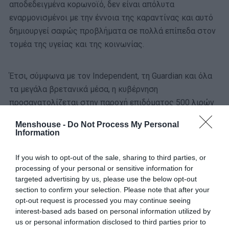
αποδεδειγμένα κορωνοϊό, δεν είναι απόλυτα
εναρμονισμένοι με την έννοια της καραντίνας και αυτό
δημιουργεί σαφώς προβλήματα σε πολλά επίπεδα στον
τομέα της υγείας και της κοινωνίας.
Έτσι, σύμφωνα με τον Independent, τη Guardian και όλα
τα μεγάλα βρετανικά μέσα, η κυβέρνηση
προσανατολίζεται στην παροχή επιδόματος 500 λιρών
προς όσους έχουν κλείσει ραντεβού για να κάνουν το
Menshouse -
Do Not Process My Personal
τεστ – ήδη στο Λίβερπουλ υπήρξαν πολλοί που
Information
αιτήθηκαν για το επίδομα, αλλά χωρίς να έχουν πάει για
τεστ και ένα ποσοστό 76% των αιτήσεων απορρίφθηκε.
If you wish to opt-out of the sale, sharing to third parties, or
processing of your personal or sensitive information for
Στόχος είναι και να υπάρχει μια, έστω πρόσκαιρη
targeted advertising by us, please use the below opt-out
section to confirm your selection. Please note that after your
οικονομική ανάσα προς τους ασθενείς, αλλά κυρίως ένα
opt-out request is processed you may continue seeing
τεράστιο κίνητρο για να μείνουν σπίτι τους και να
interest-based ads based on personal information utilized by
παρακινήσουν και φίλους ή συγγενείς να κάνουν το ίδιο.
us or personal information disclosed to third parties prior to