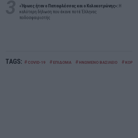
3
«Ήρωες ήταν ο Παπαφλέσσας και ο Κολοκοτρώνης»:
Η
καλύτερη δήλωση που έκανε ποτέ Έλληνας
ποδοσφαιριστής
TAGS:
#
#
#
#
COVID-19
ΕΠΙΔΟΜΑ
ΗΝΩΜΕΝΟ ΒΑΣΙΛΕΙΟ
ΚΟΡΟΝ