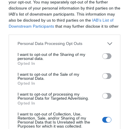
your opt-out. You may separately opt-out of the further
disclosure of your personal information by third parties on the
IAB’s list of downstream participants. This information may
also be disclosed by us to third parties on the
IAB’s List of
ΜΠΑΛΑ
Downstream Participants
that may further disclose it to other
Η αλήθεια για τον Ετιέν Καμαρά
third parties.
Personal Data Processing Opt Outs
Το εν λόγω μέτρο υπολογίζεται πως θα κοστίσει στον
I want to opt-out of the Sharing of my
personal data.
κρατικό προϋπολογισμό κοντά στα 450 εκατομμύρια
Opted In
λίρες ανά εβδομάδα και σίγουρα δεν πρόκειται να είναι
I want to opt-out of the Sale of my
το μόνο πρωτοφανές που θα δούμε σε αυτή την περίοδο
Personal Data.
Opted In
από τις χώρες της Ευρώπης που μαστίζονται αθρόα σε
αυτό το δεύτερο κύμα της πανδημίας.
I want to opt-out of processing my
Personal Data for Targeted Advertising.
Opted In
I want to opt-out of Collection, Use,
Retention, Sale, and/or Sharing of my
Personal Data that Is Unrelated with the
Purposes for which it was collected.