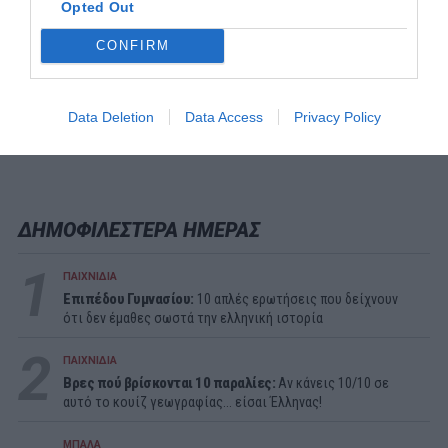
Opted Out
CONFIRM
Data Deletion
Data Access
Privacy Policy
ΔΗΜΟΦΙΛΕΣΤΕΡΑ ΗΜΕΡΑΣ
1
ΠΑΙΧΝΙΔΙΑ
Επιπέδου Γυμνασίου:
10 απλές ερωτήσεις που δείχνουν
ότι δεν έμαθες σωστά την ελληνική ιστορία
2
ΠΑΙΧΝΙΔΙΑ
Βρες πού βρίσκονται 10 παραλίες:
Αν κάνεις 10/10 σε
αυτό το κουίζ γεωγραφίας... είσαι Έλληνας!
ΜΠΑΛΑ