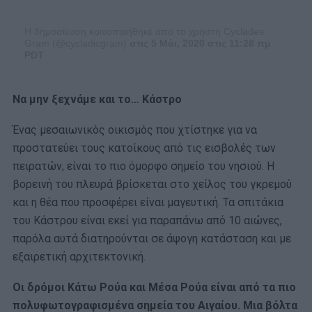
Η δημοσίευση κοινοποιήθηκε από το χρήστη Cyclades
Gram (@cycladicgram)
στις 5 Μάι, 2020 στις 11:28 πμ
PDT
Να μην ξεχνάμε και το… Κάστρο
Ένας μεσαιωνικός οικισμός που χτίστηκε για να
προστατεύει τους κατοίκους από τις εισβολές των
πειρατών, είναι το πιο όμορφο σημείο του νησιού. Η
βορεινή του πλευρά βρίσκεται στο χείλος του γκρεμού
και η θέα που προσφέρει είναι μαγευτική. Τα σπιτάκια
του Κάστρου είναι εκεί για παραπάνω από 10 αιώνες,
παρόλα αυτά διατηρούνται σε άψογη κατάσταση και με
εξαιρετική αρχιτεκτονική.
Οι δρόμοι Κάτω Ρούα και Μέσα Ρούα είναι από τα πιο
πολυφωτογραφισμένα σημεία του Αιγαίου. Μια βόλτα