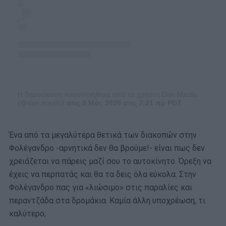
Η δημοσίευση κοινοποιήθηκε από το χρήστη Dan Mazilu
(@dan.mazilu)
στις 5 Μάι, 2020 στις 7:21 πμ PDT
Ένα από τα μεγαλύτερα θετικά των διακοπών στην
Φολέγανδρο -αρνητικά δεν θα βρούμε!- είναι πως δεν
χρειάζεται να πάρεις μαζί σου το αυτοκίνητο. Όρεξη να
έχεις να περπατάς και θα τα δεις όλα εύκολα. Στην
Φολέγανδρο πας για «λιώσιμο» στις παραλίες και
περαντζάδα στα δρομάκια. Καμία άλλη υποχρέωση, τι
καλύτερο;