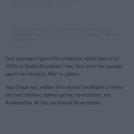
Η δημοσίευση κοινοποιήθηκε από το χρήστη Αργύρης
Παπαδόπουλος ?? (@argurhs_p)
στις 17 Απρ, 2020 στις
11:05 πμ PDT
Εκεί χειροκροτήματα δεν υπάρχουν, αλλά γύρω στις
20:30 το βράδυ θα νιώσεις πως ζεις στην πιο όμορφη
μεριά του πλανήτη. Μην το χάσεις.
Νομίζουμε πως κάπως έτσι έγιναν ξεκάθαροι οι λόγοι
για τους οποίους πρέπει φέτος να επιλέξεις την
Φολέγανδρο. Αν όχι, μια δοκιμή θα σε πείσει…