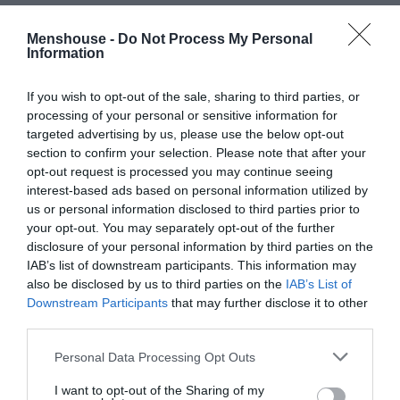
Αυτοί που αγαπούν το αθάνατο σουβλάκι -όλοι δηλαδή-
Menshouse -
Do Not Process My Personal
το «Μαραγκούδικο» πρέπει να το επισκεφτούν. Τίμιες
Information
μερίδες, λογικότατες τιμές και υλικά ποιοτικά. Για
φρέσκα ψάρια
και θαλασσινά
με θέα απαράμιλλη, ο
If you wish to opt-out of the sale, sharing to third parties, or
«Ψαρομήλιγκας» θα σας ικανοποιήσει ιδιαίτερα. Ωραίο
processing of your personal or sensitive information for
targeted advertising by us, please use the below opt-out
περιβάλλον, μεγάλες μερίδες και τιμές άκρως λογικές
section to confirm your selection. Please note that after your
για αυτό που σου προσφέρει.
opt-out request is processed you may continue seeing
interest-based ads based on personal information utilized by
Το παραδοσιακό πιάτο του νησιού είναι τα
ματσάτα
,
us or personal information disclosed to third parties prior to
χειροποίητα παραδοσιακά μακαρόνια με τυρί και ό,τι
your opt-out. You may separately opt-out of the further
άλλο βάλει ο νους σου. Στο εστιατόριο «Συνάντηση» θα
disclosure of your personal information by third parties on the
IAB’s list of downstream participants. This information may
βρεις τα τέλεια
ματσάτα με κόκορα κρασάτο
και ένα
also be disclosed by us to third parties on the
IAB’s List of
σωρό άλλα
μαγειρευτά
σε υπέροχα πιάτα. Δοκιμάστε
Downstream Participants
that may further disclose it to other
το.
third parties.
Personal Data Processing Opt Outs
I want to opt-out of the Sharing of my