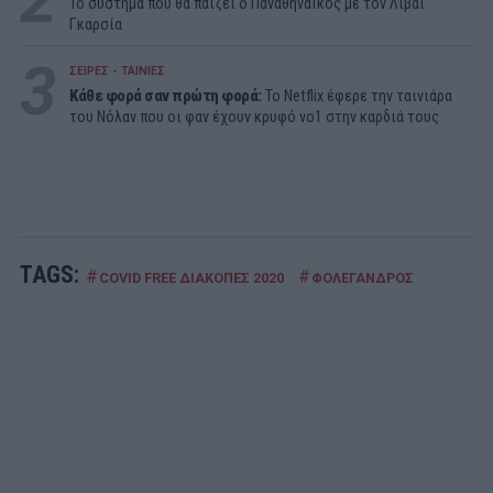
Το σύστημα που θα παίζει ο Παναθηναϊκός με τον Λιβάι
Γκαρσία
3
ΣΕΙΡΕΣ - ΤΑΙΝΙΕΣ
Κάθε φορά σαν πρώτη φορά:
Το Netflix έφερε την ταινιάρα
του Νόλαν που οι φαν έχουν κρυφό νο1 στην καρδιά τους
TAGS:
#
#
COVID FREE ΔΙΑΚΟΠΕΣ 2020
ΦΟΛΕΓΑΝΔΡΟΣ