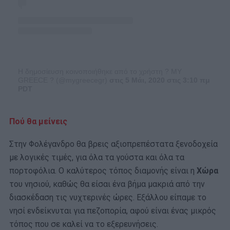
Η δημοσίευση κοινοποιήθηκε από το χρήστη ? MY
GREECE ? (@mygreecegr)
στις 5 Μάι, 2020 στις 3:10 πμ
PDT
Πού θα μείνεις
Στην Φολέγανδρο θα βρεις αξιοπρεπέστατα ξενοδοχεία
με λογικές τιμές, για όλα τα γούστα και όλα τα
πορτοφόλια. Ο καλύτερος τόπος διαμονής είναι η
Χώρα
του νησιού, καθώς θα είσαι ένα βήμα μακριά από την
διασκέδαση τις νυχτερινές ώρες. Εξάλλου είπαμε το
νησί ενδείκνυται για πεζοπορία, αφού είναι ένας μικρός
τόπος που σε καλεί να το εξερευνήσεις.