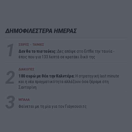
ΔΗΜΟΦΙΛΕΣΤΕΡΑ ΗΜΕΡΑΣ
1
ΣΕΙΡΕΣ - ΤΑΙΝΙΕΣ
Δεν θα το πιστεύεις:
Δες απόψε στο Ertflix την ταινία -
έπος που για 133 λεπτά σε κρατάει δικό της
2
ΔΙΑΚΟΠΕΣ
180 ευρώ με θέα την Καλντέρα:
Η στρατηγική last minute
και η νέα πραγματικότητα αλλάζουν όσα ξέραμε στη
Σαντορίνη
3
ΜΠΑΛΑ
Φαίνεται με τη μία για τον Γιάγκουσιτς