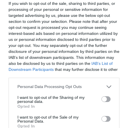
If you wish to opt-out of the sale, sharing to third parties, or
processing of your personal or sensitive information for
targeted advertising by us, please use the below opt-out
section to confirm your selection. Please note that after your
opt-out request is processed you may continue seeing
interest-based ads based on personal information utilized by
us or personal information disclosed to third parties prior to
your opt-out. You may separately opt-out of the further
disclosure of your personal information by third parties on the
IAB’s list of downstream participants. This information may
also be disclosed by us to third parties on the
IAB’s List of
Downstream Participants
that may further disclose it to other
third parties.
Personal Data Processing Opt Outs
To κανάλι της αγάπης, ή αλλιώς το περίφημο Canal D’
amour κοντά στο χωριό Σιδάρι
I want to opt-out of the Sharing of my
personal data.
Opted In
Η ποικιλομορφία των παραλίων είναι το συμπλήρωμα
I want to opt-out of the Sale of my
Personal Data.
στο φυσικό κάλλος τους. Στη δυτική ακτή δεσπόζουν η
Opted In