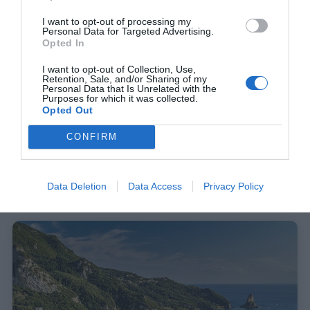
ξακουστή Παλαιοκαστρίτσα, η ανάλογης δημοφιλίας
I want to opt-out of processing my
αμμώδης παραλία του Αγίου Γεωργίου Πάγων, οι
Personal Data for Targeted Advertising.
Opted In
Έρμονες, η Γλυφάδα και η Μυρτιώτισσα.
Ανατολικά,
συνθέτουν το αντίβαρο ο γραφικός κόλπος της
I want to opt-out of Collection, Use,
Retention, Sale, and/or Sharing of my
Κουλούρας, η κοσμική Δασιά
και το ψιλό χαλίκι της
Personal Data that Is Unrelated with the
παραλίας Μπαρμπάτι. Στα νότια κυριαρχούν ο Άη
Purposes for which it was collected.
Opted Out
Γόρδης, η παραλία του Αρκουδίλα και το μοναδικής
ομορφιάς φυσικό φαινόμενο του Χαλικούνα, μια
CONFIRM
χρυσαφένια λωρίδα άμμου περίπου 3 χλμ., που
εκτείνεται κατά μήκος της Λίμνης Κορισσίων,
Data Deletion
Data Access
Privacy Policy
χωρίζοντας τη λίμνη και τη θάλασσα.