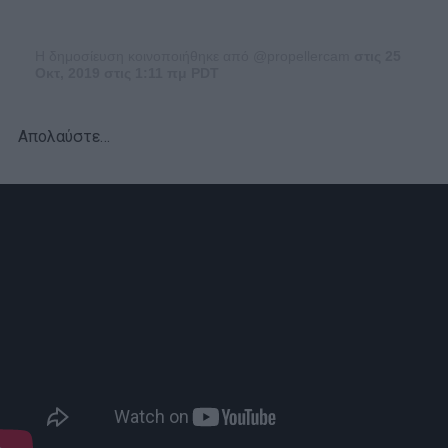
Η δημοσίευση κοινοποιήθηκε από @propellercam
στις 25
Οκτ, 2019 στις 1:11 πμ PDT
Απολαύστε…