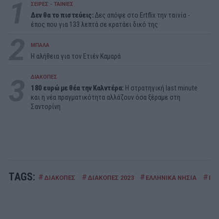
1
ΣΕΙΡΕΣ - ΤΑΙΝΙΕΣ
Δεν θα το πιστεύεις:
Δες απόψε στο Ertflix την ταινία -
έπος που για 133 λεπτά σε κρατάει δικό της
2
ΜΠΑΛΑ
Η αλήθεια για τον Ετιέν Καμαρά
3
ΔΙΑΚΟΠΕΣ
180 ευρώ με θέα την Καλντέρα:
Η στρατηγική last minute
και η νέα πραγματικότητα αλλάζουν όσα ξέραμε στη
Σαντορίνη
TAGS:
#
#
#
#
ΔΙΑΚΟΠΕΣ
ΔΙΑΚΟΠΕΣ 2023
ΕΛΛΗΝΙΚΑ ΝΗΣΙΑ
ΚΑ