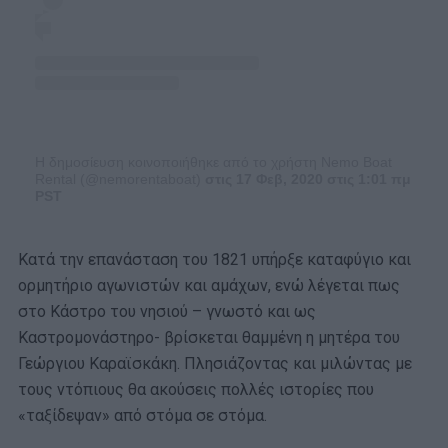
Η δημοσίευση κοινοποιήθηκε από το χρήστη Nemo Boat
Rental (@nemorentaboat)
στις 17 Φεβ, 2020 στις 1:01 πμ
PST
Κατά την επανάσταση του 1821 υπήρξε καταφύγιο και
ορμητήριο αγωνιστών και αμάχων, ενώ λέγεται πως
στο Κάστρο του νησιού – γνωστό και ως
Καστρομονάστηρο- βρίσκεται θαμμένη η μητέρα του
Γεώργιου Καραϊσκάκη. Πλησιάζοντας και μιλώντας με
τους ντόπιους θα ακούσεις πολλές ιστορίες που
«ταξίδεψαν» από στόμα σε στόμα.