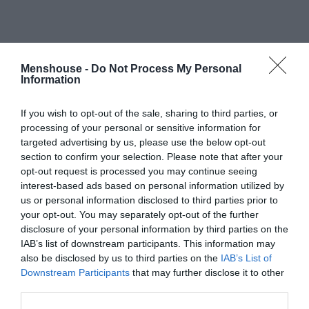
Menshouse -
Do Not Process My Personal
Δείτε αυτή τη δημοσίευση στο Instagram.
Information
If you wish to opt-out of the sale, sharing to third parties, or
processing of your personal or sensitive information for
targeted advertising by us, please use the below opt-out
section to confirm your selection. Please note that after your
opt-out request is processed you may continue seeing
interest-based ads based on personal information utilized by
us or personal information disclosed to third parties prior to
your opt-out. You may separately opt-out of the further
disclosure of your personal information by third parties on the
IAB’s list of downstream participants. This information may
also be disclosed by us to third parties on the
IAB’s List of
Downstream Participants
that may further disclose it to other
third parties.
Η δημοσίευση κοινοποιήθηκε από το χρήστη Jovana Green
? (@jovana_green_art)
στις 19 Σεπ, 2019 στις 2:37 μμ