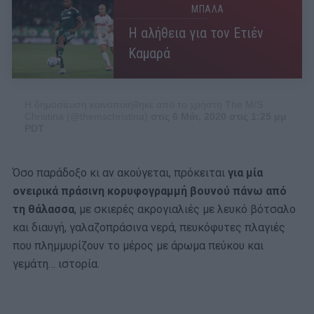
ΜΠΑΛΑ
Η αλήθεια για τον Ετιέν
Καμαρά
Η δημοσίευση κοινοποιήθηκε από το χρήστη The M/S
Christina (@themschristina)
στις 6 Μάι, 2020 στις 1:25 μμ
PDT
Όσο παράδοξο κι αν ακούγεται, πρόκειται
για μία
ονειρικά πράσινη κορυφογραμμή βουνού πάνω από
τη θάλασσα
, με σκιερές ακρογιαλιές με λευκό βότσαλο
και διαυγή, γαλαζοπράσινα νερά, πευκόφυτες πλαγιές
που πλημμυρίζουν το μέρος με άρωμα πεύκου και
γεμάτη… ιστορία.