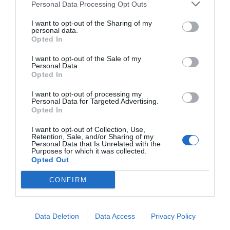
PDT
Personal Data Processing Opt Outs
I want to opt-out of the Sharing of my
personal data.
Ο λόγος, βέβαια, που «βουλιάζει» από φυσιολάτρεις
Opted In
είναι άλλος: Οι παραλίες του. Και μόνο από το γεγονός
I want to opt-out of the Sale of my
πως οι περισσότερες εξ’ αυτών είναι προσβάσιμες μόνο
Personal Data.
Opted In
από τη θάλασσα, λέει πολλά. Σωστά;
I want to opt-out of processing my
Πού να κολυμπήσεις
Personal Data for Targeted Advertising.
Opted In
Σημειώστε ότι όσοι… ξέρουν από Κάλαμο, προτιμούν να
I want to opt-out of Collection, Use,
γυρίσουν τις θεσπέσιες παραλίες του με βάρκα.
Retention, Sale, and/or Sharing of my
Personal Data that Is Unrelated with the
Γλιτώνουν πολύ περπάτημα σε απότομους δρόμους και
Purposes for which it was collected.
Opted Out
ακόμα περισσότερη ταλαιπωρία με όχημα στεριάς.
CONFIRM
Αγαπημένη επιλογή των πολλών είναι η παραλία
Μυρτιά
που βρίσκεται κοντά στο λιμάνι του Καλάμου. Βρίσκεται
45 περίπου λεπτά με τα πόδια από το χωριό, δεν είναι
Data Deletion
Data Access
Privacy Policy
οργανωμένη και χαρίζει καταπράσινη θέα, με τους