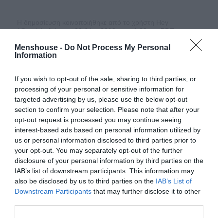
Η δημοσίευση κοινοποιήθηκε από το χρήστη Hey
(@_michalis)
στις 30 Αύγ, 2019 στις 4:22 πμ PDT
Menshouse -
Do Not Process My Personal
Information
Στα ιστορικά της κιτάπια η Σαπιέντζα βρέθηκε για
πολλούς αιώνες υπό βενετική και φραγκολεβαντίνικη
If you wish to opt-out of the sale, sharing to third parties, or
κατοχή, με το έτος 1209 να είναι αυτό κατά το οποίο
processing of your personal or sensitive information for
παραχωρήθηκε από τους Βενετούς στον Φράγκο
targeted advertising by us, please use the below opt-out
section to confirm your selection. Please note that after your
Γοδεφρείδο Βιλεαρδουινό, με συνθήκη να υπογράφεται
opt-out request is processed you may continue seeing
στο Μοναστήρι των Βενεδικτίνων.
interest-based ads based on personal information utilized by
us or personal information disclosed to third parties prior to
Η Σαπιέντζα, μαζί με το Ελαφονήσι, βρέθηκαν και στο
your opt-out. You may separately opt-out of the further
επίκεντρο διπλωματικού επεισοδίου περί τα 1850,
disclosure of your personal information by third parties on the
με την περίφημη υπόθεση Πατσίφικο.
IAB’s list of downstream participants. This information may
also be disclosed by us to third parties on the
IAB’s List of
Downstream Participants
that may further disclose it to other
Τότε ο ενοχλημένος ελληνικός όχλος, καθοδηγούμενος
third parties.
από την ελληνική κυβέρνηση, είχε εισβάλλει στο σπίτι