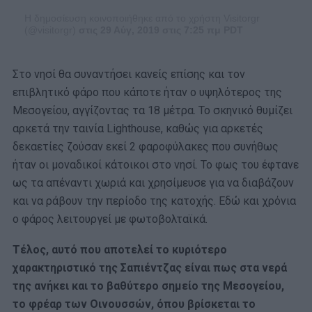
Η δημοσίευση κοινοποιήθηκε από το χρήστη Visitorgr
(@visitorgr)
στις 29 Αύγ, 2019 στις 7:25 πμ PDT
Στο νησί θα συναντήσει κανείς επίσης και τον
επιβλητικό φάρο που κάποτε ήταν ο υψηλότερος της
Μεσογείου, αγγίζοντας τα 18 μέτρα. Το σκηνικό θυμίζει
αρκετά την ταινία Lighthouse, καθώς για αρκετές
δεκαετίες ζούσαν εκεί 2 φαροφύλακες που συνήθως
ήταν οι μοναδικοί κάτοικοι στο νησί. Το φως του έφτανε
ως τα απέναντι χωριά και χρησίμευσε για να διαβάζουν
και να ράβουν την περίοδο της κατοχής. Εδώ και χρόνια
ο φάρος λειτουργεί με φωτοβολταϊκά.
Τέλος, αυτό που αποτελεί το κυριότερο
χαρακτηριστικό της Σαπιέντζας είναι πως στα νερά
της ανήκει και το βαθύτερο σημείο της Μεσογείου,
το φρέαρ των Οινουσσών, όπου βρίσκεται το