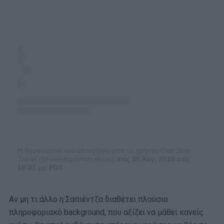
Η δημοσίευση κοινοποιήθηκε από το χρήστη One Stop
Travel (@onestopdestinations)
στις 30 Αύγ, 2019 στις
10:31 μμ PDT
Αν μη τι άλλο η Σαπιέντζα διαθέτει πλούσιο
πληροφοριακό background, που αξίζει να μάθει κανείς