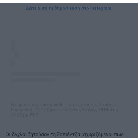
Δείτε αυτή τη δημοσίευση στο Instagram.
Η δημοσίευση κοινοποιήθηκε από το χρήστη Vasileios
Papapetrou ?? ?? (@vas_db7)
στις 14 Αύγ, 2019 στις
11:29 μμ PDT
Οι Άγγλοι ζητούσαν τη Σαπιέντζα ισχυριζόμενοι πως