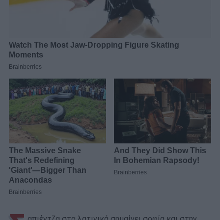
απιέντζα στα λατινικά σημαίνει σοφία και στην