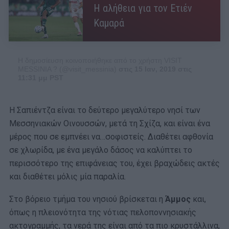
Η αλήθεια για τον Ετιέν
Καμαρά
Η δημοσίευση κοινοποιήθηκε από το χρήστη VISIT
MESSINIA ? (@visit_messinia)
στις 15 Ιαν, 2019 στις
11:31 μμ PST
Η Σαπιέντζα είναι το δεύτερο μεγαλύτερο νησί των
Μεσσηνιακών Οινουσσών, μετά τη Σχίζα, και είναι ένα
μέρος που σε εμπνέει να…σοφιστείς. Διαθέτει αφθονία
σε χλωρίδα, με ένα μεγάλο δάσος να καλύπτει το
περισσότερο της επιφάνειας του, έχει βραχώδεις ακτές
και διαθέτει μόλις μία παραλία.
Στο βόρειο τμήμα του νησιού βρίσκεται η
Άμμος
και,
όπως η πλειονότητα της νότιας πελοποννησιακής
ακτογραμμής, τα νερά της είναι από τα πιο κρυστάλλινα,