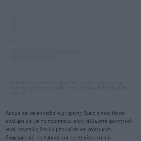
Η δημοσίευση κοινοποιήθηκε από το χρήστη Το νησί της
Μαστιχας (@chios_traveller)
στις 15 Ιούλ, 2020 στις 8:48
πμ PDT
Ακόμα και σε επίπεδο νυχτερινής ζωής η Χίος θα σε
καλύψει και με το παραπάνω: είναι άλλωστε φοιτητικό
νησί, συνεπώς δεν θα μπορούσε να ισχύει κάτι
διαφορετικό. Το Kubrick και το Oz είναι τα πιο