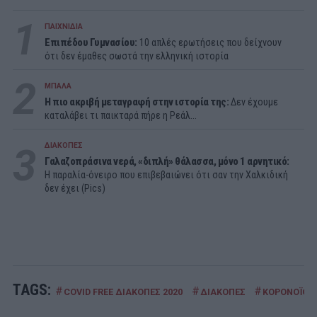
1
ΠΑΙΧΝΙΔΙΑ
Επιπέδου Γυμνασίου:
10 απλές ερωτήσεις που δείχνουν
ότι δεν έμαθες σωστά την ελληνική ιστορία
2
ΜΠΑΛΑ
Η πιο ακριβή μεταγραφή στην ιστορία της:
Δεν έχουμε
καταλάβει τι παικταρά πήρε η Ρεάλ...
3
ΔΙΑΚΟΠΕΣ
Γαλαζοπράσινα νερά, «διπλή» θάλασσα, μόνο 1 αρνητικό:
Η παραλία-όνειρο που επιβεβαιώνει ότι σαν την Χαλκιδική
δεν έχει (Pics)
TAGS:
#
#
#
COVID FREE ΔΙΑΚΟΠΕΣ 2020
ΔΙΑΚΟΠΕΣ
ΚΟΡΟΝΟΪΟΣ