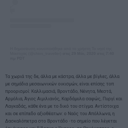
Η δημοσίευση κοινοποιήθηκε από το χρήστη Το νησί της
Μαστιχας (@chios_traveller)
στις 29 Μάι, 2020 στις 7:40
πμ PDT
Τα χωριά της δε, άλλα με κάστρα, άλλα με βίγλες, άλλα
με σημάδια μεσαιωνικών οικισμών, είναι επίσης τοπ
προορισμοί: Καλλιμασιά, Βροντάδο, Νένητα, Μεστά,
Αρμόλια, Άγιος Αιμιλιανός, Καρδάμυλα σαφώς, Πυργί και
Λαγκαδάς, κάθε ένα με το δικό του στίγμα. Αντίστοιχα
και σε επίπεδο αξιοθέατων: ο Ναός του Απόλλωνα, η
Δασκαλόπετρα στο Βροντάδο -το σημείο που λέγεται