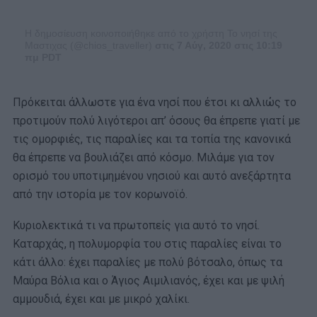
Η δημοσίευση κοινοποιήθηκε από το χρήστη Το νησί της
Μαστιχας (@chios_traveller)
στις 7 Αύγ, 2020 στις 10:19
πμ PDT
Πρόκειται άλλωστε για ένα νησί που έτσι κι αλλιώς το
προτιμούν πολύ λιγότεροι απ’ όσους θα έπρεπε γιατί με
τις ομορφιές, τις παραλίες και τα τοπία της κανονικά
θα έπρεπε να βουλιάζει από κόσμο. Μιλάμε για τον
ορισμό του υποτιμημένου νησιού και αυτό ανεξάρτητα
από την ιστορία με τον κορωνοϊό.
Κυριολεκτικά τι να πρωτοπείς για αυτό το νησί.
Καταρχάς, η πολυμορφία του στις παραλίες είναι το
κάτι άλλο: έχει παραλίες με πολύ βότσαλο, όπως τα
Μαύρα Βόλια και ο Άγιος Αιμιλιανός, έχει και με ψιλή
αμμουδιά, έχει και με μικρό χαλίκι.