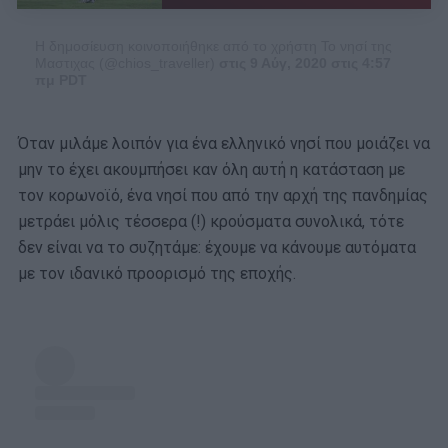
Η δημοσίευση κοινοποιήθηκε από το χρήστη Το νησί της
Μαστιχας (@chios_traveller)
στις 9 Αύγ, 2020 στις 4:57
πμ PDT
Όταν μιλάμε λοιπόν για ένα ελληνικό νησί που μοιάζει να
μην το έχει ακουμπήσει καν όλη αυτή η κατάσταση με
τον κορωνοϊό, ένα νησί που από την αρχή της πανδημίας
μετράει μόλις τέσσερα (!) κρούσματα συνολικά, τότε
δεν είναι να το συζητάμε: έχουμε να κάνουμε αυτόματα
με τον ιδανικό προορισμό της εποχής.