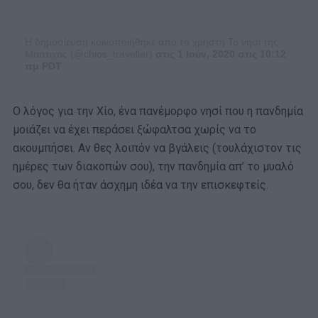
Η δημοσίευση κοινοποιήθηκε από το χρήστη Το νησί της
Μαστιχας (@chios_traveller)
στις 1 Ιούν, 2020 στις 10:12
πμ PDT
Ο λόγος για την Χίο, ένα πανέμορφο νησί που η πανδημία
μοιάζει να έχει περάσει ξώφαλτσα χωρίς να το
ακουμπήσει. Αν θες λοιπόν να βγάλεις (τουλάχιστον τις
ημέρες των διακοπών σου), την πανδημία απ’ το μυαλό
σου, δεν θα ήταν άσχημη ιδέα να την επισκεφτείς.