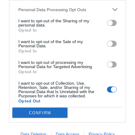
Personal Data Processing Opt Outs
I want to opt-out of the Sharing of my
personal data.
Opted In
I want to opt-out of the Sale of my
Personal Data.
Opted In
I want to opt-out of processing my
Η δημοσίευση κοινοποιήθηκε από το χρήστη Το νησί της
Personal Data for Targeted Advertising.
Μαστιχας (@chios_traveller)
στις 30 Μάι, 2020 στις 12:11
Opted In
μμ PDT
I want to opt-out of Collection, Use,
Retention, Sale, and/or Sharing of my
Personal Data that Is Unrelated with the
Ναγός, Γυαλισκάρι, Λιθί, Βοκαριά, Μέγας Λημνιώνας,
Purposes for which it was collected.
Βρουλίδια, Εζούσα: σε όποια από αυτές και αν πας
Opted Out
κάτι διαφορετικό θα υπάρξει για να μείνει μέσα στο
CONFIRM
μυαλό σου.
Data Deletion
Data Access
Privacy Policy