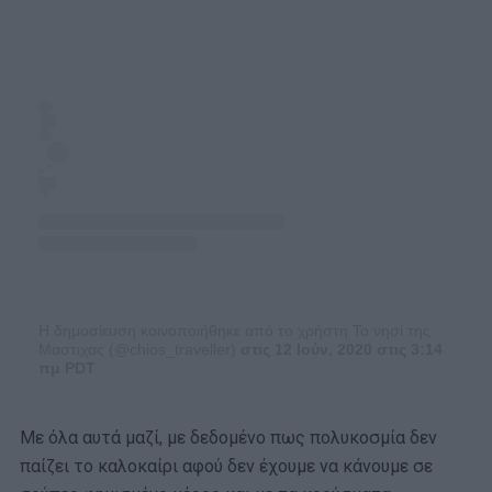
Η δημοσίευση κοινοποιήθηκε από το χρήστη Το νησί της
Μαστιχας (@chios_traveller)
στις 12 Ιούν, 2020 στις 3:14
πμ PDT
Με όλα αυτά μαζί, με δεδομένο πως πολυκοσμία δεν
παίζει το καλοκαίρι αφού δεν έχουμε να κάνουμε σε