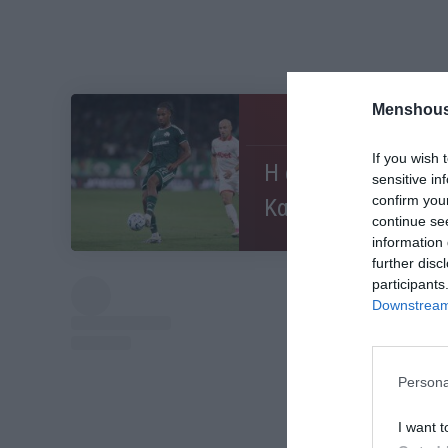
Menshous
ΜΠΑΛΑ
If you wish 
Η αλήθεια για τον 
sensitive in
confirm you
Καμαρά
continue se
information 
further disc
participants
Downstream 
Persona
I want t