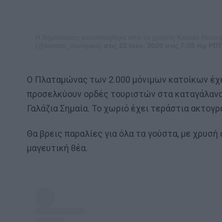
Η δημοσίευση κοινοποιήθηκε από το χρήστη Kwstas Roumpies
(@kwstas_roumpies)
στις 23 Ιούν, 2020 στις 7:55 πμ PD
Ο Πλαταμώνας των 2.000 μόνιμων κατοίκων έχε
προσελκύουν ορδές τουριστών στα καταγάλανα 
Γαλάζια Σημαία. Το χωριό έχει τεράστια ακτογρ
Θα βρεις παραλίες για όλα τα γούστα, με χρυσή 
μαγευτική θέα.