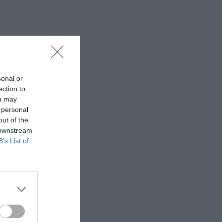
sonal or
ection to
ou may
 personal
out of the
 downstream
B’s List of