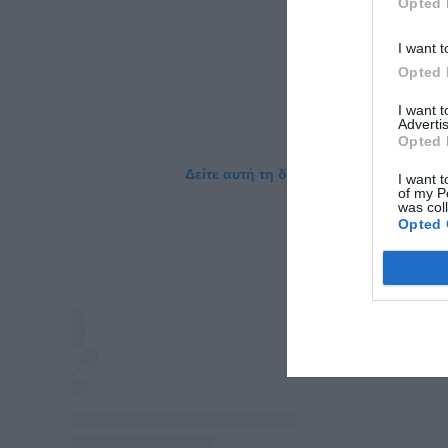
Opted 
I want t
Opted 
I want 
Advertis
Opted 
Δείτε αυτή τη δημοσίευση στο Instagr
I want t
of my P
was col
Opted 