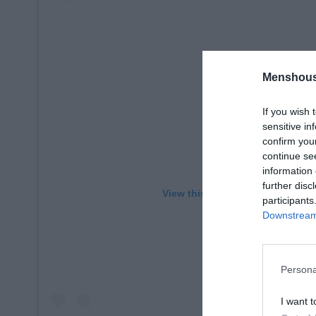
Menshous
If you wish 
sensitive in
confirm you
continue se
information 
further disc
View this post on Instagram
participants
Downstream 
Persona
I want t