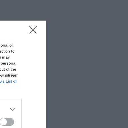
sonal or
ection to
ou may
 personal
out of the
 downstream
B’s List of