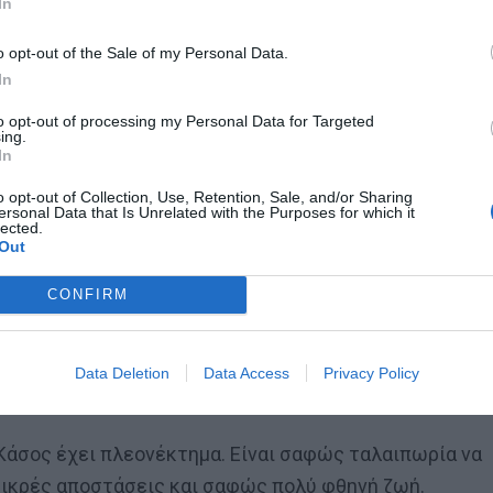
In
o opt-out of the Sale of my Personal Data.
In
to opt-out of processing my Personal Data for Targeted
ing.
In
o opt-out of Collection, Use, Retention, Sale, and/or Sharing
ersonal Data that Is Unrelated with the Purposes for which it
Ετιέν
lected.
Out
CONFIRM
Data Deletion
Data Access
Privacy Policy
η Κάσος έχει πλεονέκτημα. Είναι σαφώς ταλαιπωρία να
 μικρές αποστάσεις και σαφώς πολύ φθηνή ζωή.