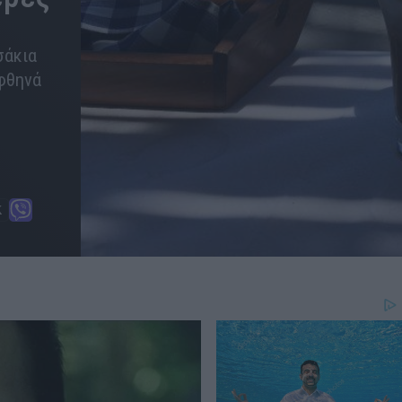
σάκια
 φθηνά