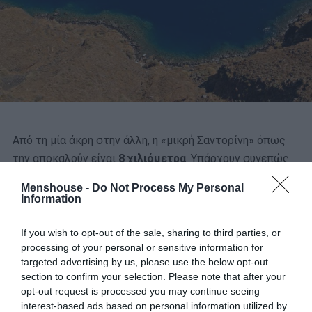
Από τη μία άκρη στην άλλη, η «μικρή Σαντορίνη» όπως
την αποκαλούν είναι
8 χιλιόμετρα
. Υπάρχουν συνεπώς
και αμάξια. Αλλά πρατήριο υγρών καυσίμων δεν υπάρχει.
Menshouse -
Do Not Process My Personal
Όποιος θέλει βενζίνη, για το αυτοκίνητο ή τη βάρκα του,
Information
πρέπει να πάει απέναντι.
If you wish to opt-out of the sale, sharing to third parties, or
Κι αυτό είναι πρόβλημα. Όπως και το ότι δεν υπάρχει
processing of your personal or sensitive information for
σκουπιδιάρικο. Κι όμως,
δύσκολα θα βρεις πιο καθαρό
targeted advertising by us, please use the below opt-out
section to confirm your selection. Please note that after your
νησί στις Κυκλάδες
. Οι ντόπιοι έχουν κάνει σημαία τους
opt-out request is processed you may continue seeing
την καθαριότητα και φροντίζουν με κάθε τρόπο για τη
interest-based ads based on personal information utilized by