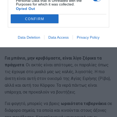
Personal Data that Is Unrelated with the
Purposes for which it was collected.
Opted Out
CONFIRM
Data Deletion
Data Access
Privacy Policy
Για μπάνιο, μην κρυβόμαστε, είναι λίγο ζόρικα τα
πράγματα
. Οι ακτές είναι απότομες, οι παραλίες όπως
τις έχουμε στο μυαλό μας ως καλές, λιγοστές. Η πιο
άνετη είναι αυτή στον οικισμό της Αγίας Ειρήνης (Ρίβα),
αλλά και αυτή του Κόρφου. Τα νερά πάντως είναι
υπέροχα, σε προκαλούν να βουτήξεις.
Για φαγητό, μπορείς να βρεις
ωραιότατα ταβερνάκια
σε
διάφορα σημεία, τα οποία και κινούνται στους άξονες