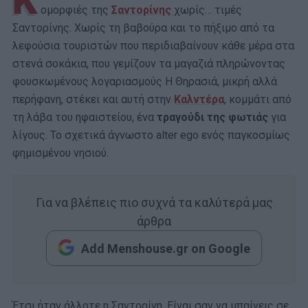
Κ
ομορφιές της
Σαντορίνης
χωρίς… τιμές
Σαντορίνης. Χωρίς τη βαβούρα και το πήξιμο από τα
λεφούσια τουριστών που περιδιαβαίνουν κάθε μέρα στα
στενά σοκάκια, που γεμίζουν τα μαγαζιά πληρώνοντας
φουσκωμένους λογαριασμούς Η Θηρασιά, μικρή αλλά
περήφανη, στέκει και αυτή στην
Καλντέρα
, κομμάτι από
τη λάβα του ηφαιστείου, ένα
τραγούδι της φωτιάς
για
λίγους. Το σχετικά άγνωστο alter ego ενός παγκοσμίως
φημισμένου νησιού.
Για να βλέπεις πιο συχνά τα καλύτερά μας
άρθρα
Add Menshouse.gr on Google
Έτσι ήταν άλλοτε η Σαντορίνη. Είναι σαν να μπαίνεις σε