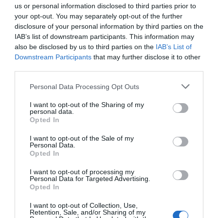
συγκομιδή των απορριμμάτων. Το φιλότιμο και η θέληση
us or personal information disclosed to third parties prior to
δίνουν εν προκειμένω τη λύση.
your opt-out. You may separately opt-out of the further
disclosure of your personal information by third parties on the
Και η αγάπη για τον τόπο
. Δεν ζεις αλλιώς εκεί. Το
IAB’s list of downstream participants. This information may
also be disclosed by us to third parties on the
IAB’s List of
κάνεις επειδή το θες, επειδή το έχεις επιλέξει ως
Downstream Participants
that may further disclose it to other
τρόπο. Στους παραδοσιακούς οικισμούς, από τον
third parties.
εκπληκτικό Μανωλά την πρωτεύουσα του νησιού (στο
Personal Data Processing Opt Outs
«φρύδι» της Καλντέρας) ως τον ιδιαίτερα γοητευτικό
Ποταμό. Ακόμα και την απόκοσμη και πλέον ακατοίκητη
I want to opt-out of the Sharing of my
personal data.
Αγριλιά με τα υπόσκαφα σπίτια.
Opted In
I want to opt-out of the Sale of my
Personal Data.
Opted In
I want to opt-out of processing my
Personal Data for Targeted Advertising.
Opted In
I want to opt-out of Collection, Use,
Retention, Sale, and/or Sharing of my