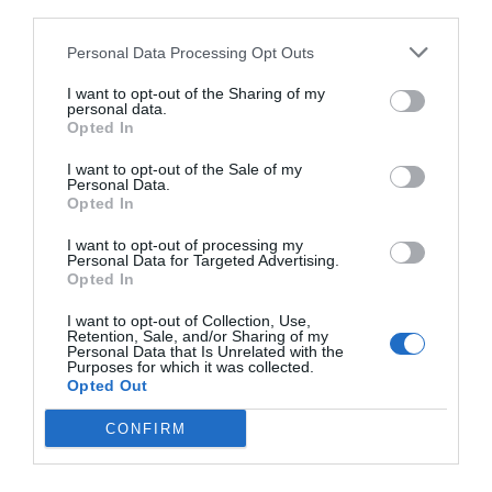
third parties.
Personal Data Processing Opt Outs
I want to opt-out of the Sharing of my
Ωστόσο δεν είναι μόνο τα κτήρια ιστορικού
personal data.
Opted In
ενδιαφέροντος που θα μονοπωλήσουν το χρόνο σας.
Στο Βουκουρέστι υπάρχουν υπέροχα πάρκα, μεγάλοι
I want to opt-out of the Sale of my
Personal Data.
στολισμένοι δρόμοι και γενικότερα ένα
Opted In
χριστουγεννιάτικο σκηνικό που σου δίνει την αίσθηση
ότι όλη η πόλη συνεισφέρει στη δημιουργία εορταστικού
I want to opt-out of processing my
Personal Data for Targeted Advertising.
κλίματος.
Opted In
I want to opt-out of Collection, Use,
Retention, Sale, and/or Sharing of my
Personal Data that Is Unrelated with the
Purposes for which it was collected.
Opted Out
CONFIRM