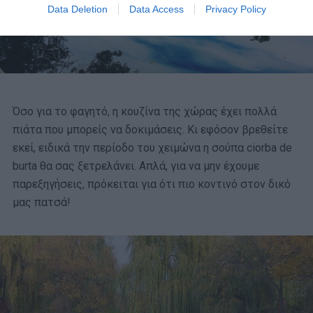
Data Deletion
Data Access
Privacy Policy
Όσο για το φαγητό, η κουζίνα της χώρας έχει πολλά
πιάτα που μπορείς να δοκιμάσεις. Κι εφόσον βρεθείτε
εκεί, ειδικά την περίοδο του χειμώνα η σούπα ciorba de
burta θα σας ξετρελάνει. Απλά, για να μην έχουμε
παρεξηγήσεις, πρόκειται για ότι πιο κοντινό στον δικό
μας πατσά!