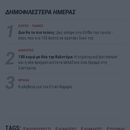
ΔΗΜΟΦΙΛΕΣΤΕΡΑ ΗΜΕΡΑΣ
1
ΣΕΙΡΕΣ - ΤΑΙΝΙΕΣ
Δεν θα το πιστεύεις:
Δες απόψε στο Ertflix την ταινία -
έπος που για 133 λεπτά σε κρατάει δικό της
2
ΔΙΑΚΟΠΕΣ
180 ευρώ με θέα την Καλντέρα:
Η στρατηγική last minute
και η νέα πραγματικότητα αλλάζουν όσα ξέραμε στη
Σαντορίνη
3
ΜΠΑΛΑ
Η αλήθεια για τον Ετιέν Καμαρά
TAGS:
#
#
#
#
ΒΟΥΚΟΥΡΕΣΤΙ
ΔΙΑΚΟΠΕΣ
ΔΙΑΚΟΠΕΣ
ΡΟΥΜΑΝΙΑ