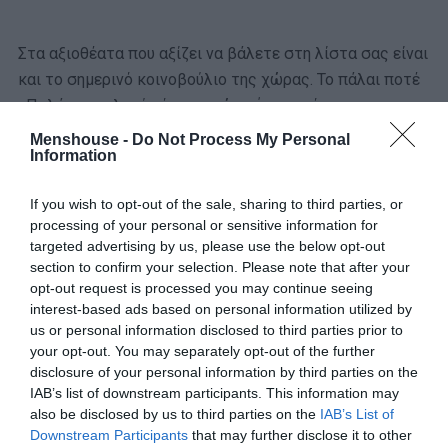
Στα αξιοθέατα που αξίζει να βάλετε στη λίστα σας είναι
και το σημερινό κοινοβούλιο της χώρας. Το πάλαι ποτέ
«Παλάτι του λαού» όταν η χώρα ήταν ακόμη
κομμουνιστική. Με τη μόνη ένταση ότι τελικά ήταν το
Menshouse -
Do Not Process My Personal
Information
παλάτι του επί της ουσίας δικτάτορα Νικολάι
Τσαουσέσκου και της συζύγου του, Έλενας…
If you wish to opt-out of the sale, sharing to third parties, or
processing of your personal or sensitive information for
targeted advertising by us, please use the below opt-out
section to confirm your selection. Please note that after your
opt-out request is processed you may continue seeing
interest-based ads based on personal information utilized by
us or personal information disclosed to third parties prior to
your opt-out. You may separately opt-out of the further
disclosure of your personal information by third parties on the
IAB’s list of downstream participants. This information may
also be disclosed by us to third parties on the
IAB’s List of
Downstream Participants
that may further disclose it to other