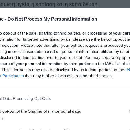
ς η υγεία, η εστίαση και η εκπαίδευση.
 Ουκρανία, αυτό όμως δεν σημαίνει και ότι οικογένεια
e -
Do Not Process My Personal Information
πένδυση στο νησί του βορείου Αιγαίου, που θα
to opt-out of the sale, sharing to third parties, or processing of your per
πλέον εύγλωττο τρόπο. Μιλάμε για ένα project που θα
formation for targeted advertising by us, please use the below opt-out s
νοίγοντας την πόρτα προς τον πιο «
μεγάλα
r selection. Please note that after your opt-out request is processed y
eing interest-based ads based on personal information utilized by us or
disclosed to third parties prior to your opt-out. You may separately opt-
losure of your personal information by third parties on the IAB’s list of
. This information may also be disclosed by us to third parties on the
IA
λέστατο συγκρότημα θα περιλαμβάνει
1.860 κλίνες
Participants
that may further disclose it to other third parties.
α τις κατοικίες/βίλες),
δύο 5άστερα ξενοδοχεία, ένα
 πολυτελείς βίλες
. Επίσης, προβλέπεται η κατασκευή
σίας και χώρων αθλητισμού, όπως επίσης και η
l Data Processing Opt Outs
ένα ενός καταφυγίου τουριστικών σκαφών
100 θέσεων
o opt-out of the Sharing of my personal data.
In