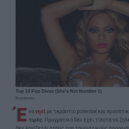
Έ
να
νησί
με τεράστιο potential και προοπτι
τιμές.
Πραγματικά δεν έχει τίποτα να ζηλέ
δεν λογίζεται στους τοπ τουριστικούς προορι