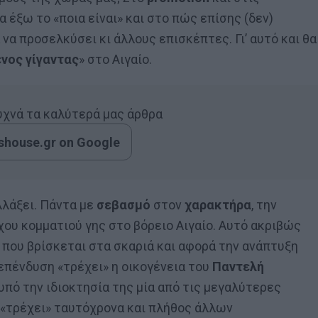
 έξω το «ποια είναι» και στο πώς επίσης (δεν)
 να προσελκύσει κι άλλους επισκέπτες. Γι’ αυτό και θα
νος γίγαντας
» στο Αιγαίο.
συχνά τα καλύτερά μας άρθρα
house.gr on Google
λλάξει. Πάντα με
σεβασμό
στον
χαρακτήρα
, την
ου κομματιού γης στο βόρειο Αιγαίο. Αυτό ακριβώς
που βρίσκεται στα σκαριά και αφορά την ανάπτυξη
πένδυση «τρέχει» η οικογένεια του
Παντελή
 υπό την ιδιοκτησία της μία από τις μεγαλύτερες
 «τρέχει» ταυτόχρονα και πλήθος άλλων