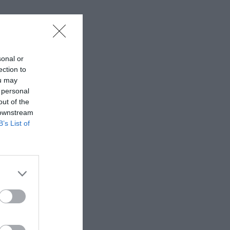
sonal or
ection to
ou may
 personal
out of the
 downstream
B’s List of