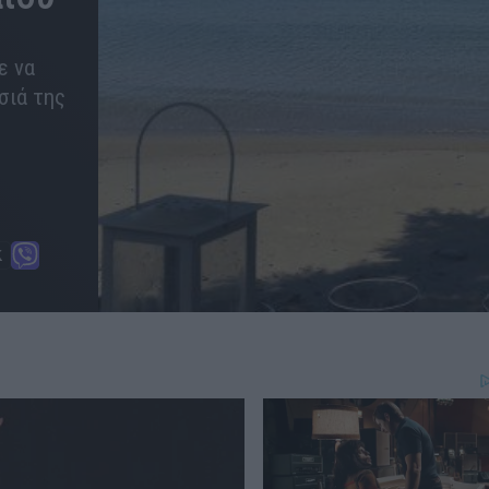
ε να
σιά της