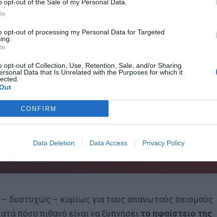
ρώ βρίσκεται στο στάδιο της συγκέντρωσης των
o opt-out of the Sale of my Personal Data.
λώς και σύντομα αναμένεται να δοθεί το πράσινο φως
In
 εργασίες. Το Limnos Resort θα βρίσκεται στη θέση
to opt-out of processing my Personal Data for Targeted
ing.
ρινα
της Λήμνου. Εκεί υπάρχει μια τεράστια έκταση,
In
α αξιοποιηθεί τουριστικά για όποιον είχε
όραμα,
o opt-out of Collection, Use, Retention, Sale, and/or Sharing
ersonal Data that Is Unrelated with the Purposes for which it
lected.
Out
CONFIRM
 τον Ετιέν Καμαρά
Data Deletion
Data Access
Privacy Policy
αι – δυστυχώς – κυρίως για τους απανωτούς σεισμούς
ατά πόσο πιθανό είναι να ξυπνήσει
το ηφαίστειο της