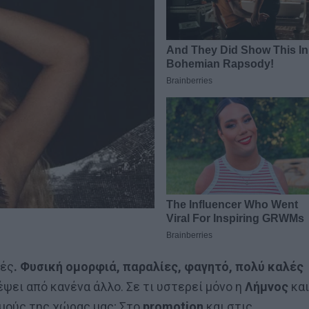
κές
. Φυσική ομορφιά, παραλίες, φαγητό, πολύ καλές
ψει από κανένα άλλο. Σε τι υστερεί μόνο η
Λήμνος
και
σμούς της χώρας μας; Στο
promotion
και στις