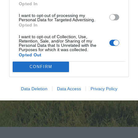
Opted In
του
ανοίγματος
που έκανε η χώρα στους «απ’ έξω», που
την έκανε άλλωστε να αρχίσει πια να γίνεται και μέρος
I want to opt-out of processing my
Personal Data for Targeted Advertising.
για τουρισμό.
Opted In
I want to opt-out of Collection, Use,
Retention, Sale, and/or Sharing of my
Personal Data that Is Unrelated with the
Purposes for which it was collected.
Opted Out
CONFIRM
Data Deletion
Data Access
Privacy Policy