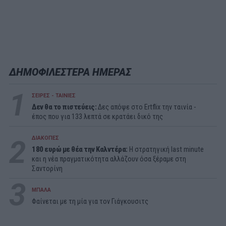
ΔΗΜΟΦΙΛΕΣΤΕΡΑ ΗΜΕΡΑΣ
1
ΣΕΙΡΕΣ - ΤΑΙΝΙΕΣ
Δεν θα το πιστεύεις:
Δες απόψε στο Ertflix την ταινία -
έπος που για 133 λεπτά σε κρατάει δικό της
2
ΔΙΑΚΟΠΕΣ
180 ευρώ με θέα την Καλντέρα:
Η στρατηγική last minute
και η νέα πραγματικότητα αλλάζουν όσα ξέραμε στη
Σαντορίνη
3
ΜΠΑΛΑ
Φαίνεται με τη μία για τον Γιάγκουσιτς