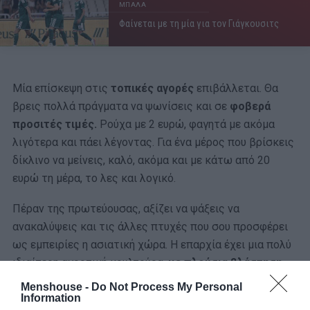
ΜΠΑΛΑ
Φαίνεται με τη μία για τον Γιάγκουσιτς
Μία επίσκεψη στις
τοπικές αγορές
επιβάλλεται. Θα
βρεις πολλά πράγματα να ψωνίσεις και σε
φοβερά
προσιτές τιμές.
Ρούχα με 2 ευρώ, φαγητά με ακόμα
λιγότερα και πάει λέγοντας. Για ένα μέρος που βρίσκεις
δίκλινο να μείνεις, καλό, ακόμα και με κάτω από 20
ευρώ τη μέρα, το λες και λογικό.
Πέραν της πρωτεύουσας, αξίζει να ψάξεις να
ανακαλύψεις και τις άλλες πτυχές που σου προσφέρει
ως εμπειρίες η ασιατική χώρα. Η επαρχία έχει μια πολύ
ιδιαίτερη αγροτική κουλτούρα,
με πλούσια βλάστηση,
μοναδικά τοπία και ατελείωτους ορυζώνες
, ενώ η
Menshouse -
Do Not Process My Personal
Information
πόλη
Λουά Πραμπάνγκ
φημίζεται για τους ναούς της και