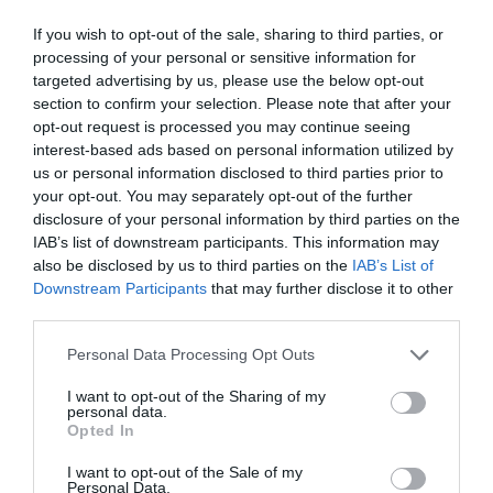
τη μαγεία που εκπέμπει, θεωρείται από τις
πιο
If you wish to opt-out of the sale, sharing to third parties, or
όμορφες σε όλη την Ασία.
processing of your personal or sensitive information for
targeted advertising by us, please use the below opt-out
Το Λάος είναι μέρος μοναδικό, ειδικά σε σύγκριση με τα
section to confirm your selection. Please note that after your
υπόλοιπα που συνορεύει. Θες επειδή δεν έχει θάλασσα,
opt-out request is processed you may continue seeing
θες επειδή αφέθηκε στο βιορυθμό του, είναι μια χώρα
interest-based ads based on personal information utilized by
που οι κάτοικοι είναι χαλαροί και τους αρέσει να ζουν
us or personal information disclosed to third parties prior to
your opt-out. You may separately opt-out of the further
σε χαμηλό τέμπο.
Αγνά και αυθεντικά, δίχως άγχος
.
disclosure of your personal information by third parties on the
Ειδικά στην επαρχία, σε πολλά μέρη, μοιάζει σαν να έχει
IAB’s list of downstream participants. This information may
σταματήσει ο χρόνος. Αλλά αυτό μόνο να γοητεύσει
also be disclosed by us to third parties on the
IAB’s List of
μπορεί έναν δυτικό επισκέπτη. Γ
ια έναν υπέροχο και
Downstream Participants
that may further disclose it to other
third parties.
αγνοημένο (κακώς…) ταξιδιωτικό προορισμό.
Personal Data Processing Opt Outs
Μιλάμε επίσης για μια κομμουνιστική χώρα που
πρακτικά, αν δεν θες μπελάδες, απαγορεύεται να πεις
I want to opt-out of the Sharing of my
personal data.
κακή κουβέντα για την κυβέρνηση, αλλά σε σύγκριση με
Opted In
παλαιότερα, ο στρατός και η αστυνομία έχουν πια
πολύ
I want to opt-out of the Sale of my
πιο διακριτική παρουσία
στους δρόμους. Στο πλαίσιο
Personal Data.