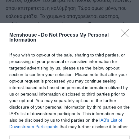
πλάτος σχεδόν 120 μέτρα. Με πολλές φυσικές πισίνες,
όπου επιτρέπεται η κολύμβηση. Τώρα όμως μόνο, που
καλοκαιριάζει. Το χειμώνα απαγορεύεται αυστηρά,
καθώς τα νερά είναι φουλ ορμητικά. Σε πιο πρακτικές
πληροφορίες, η είσοδος στο χώρο κοστίζει περίπου 10–
Menshouse -
Do Not Process My Personal
Information
12 ευρώ, ενώ στο γύρω χώρο υπάρχουν πολλά καφέ και
φαγάδικα.
If you wish to opt-out of the sale, sharing to third parties, or
processing of your personal or sensitive information for
Ναι, οι καταρράκτες Κράβιτσα αποτελούν μια
μοναδική
targeted advertising by us, please use the below opt-out
εναλλακτική για καλοκαιρινές εξορμήσεις
και από
section to confirm your selection. Please note that after your
τώρα ως τον Σεπτέμβριο είναι η καλύτερη εποχή για να
opt-out request is processed you may continue seeing
τους επισκεφθεί κανείς. Μπορείς να το συνδυάσεις με
interest-based ads based on personal information utilized by
us or personal information disclosed to third parties prior to
επίσκεψη στο υπέροχο Μόσταρ,
στα έχουμε πει
your opt-out. You may separately opt-out of the further
παλαιότερα αναλυτικά για αυτό.
Αλλά σίγουρα, αν με το
disclosure of your personal information by third parties on the
καλό πας, στο μυαλό σου θα μείνουν για πάντα οι
IAB’s list of downstream participants. This information may
εικόνες από τους καταρράκτες Κράβιτσα.
Και θα
also be disclosed by us to third parties on the
IAB’s List of
αναρωτιέσαι αν βρέθηκες στο Μπαλί ή σε κάποιον
Downstream Participants
that may further disclose it to other
third parties.
άλλον παρόμοιο εξωτικό προορισμό.
Όχι, όμως, μην