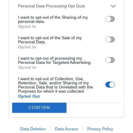
γελιέσαι. Βοσνία η «ταυτότητα», λίγες ώρες από
Personal Data Processing Opt Outs
Ελλάδα. Ψήθηκες;
I want to opt-out of the Sharing of my
personal data.
Opted In
I want to opt-out of the Sale of my
ΜΠΑΛΑ
Personal Data.
Φαίνεται με τη μία για τον Γιάγκουσιτς
Opted In
I want to opt-out of processing my
Personal Data for Targeted Advertising.
Opted In
I want to opt-out of Collection, Use,
Retention, Sale, and/or Sharing of my
Personal Data that Is Unrelated with the
Purposes for which it was collected.
Opted Out
CONFIRM
Data Deletion
Data Access
Privacy Policy