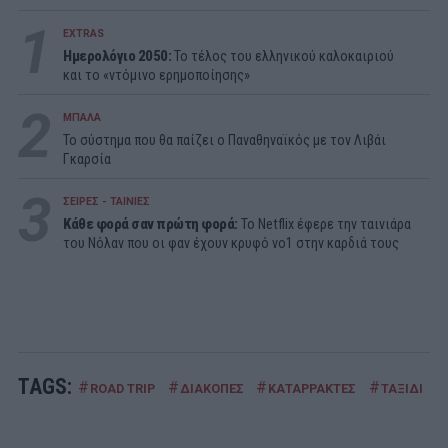
1
EXTRAS
Ημερολόγιο 2050:
To τέλος του ελληνικού καλοκαιριού
και το «ντόμινο ερημοποίησης»
2
ΜΠΑΛΑ
Το σύστημα που θα παίζει ο Παναθηναϊκός με τον Λιβάι
Γκαρσία
3
ΣΕΙΡΕΣ - ΤΑΙΝΙΕΣ
Κάθε φορά σαν πρώτη φορά:
Το Netflix έφερε την ταινιάρα
του Νόλαν που οι φαν έχουν κρυφό νο1 στην καρδιά τους
TAGS:
#
#
#
#
ROAD TRIP
ΔΙΑΚΟΠΕΣ
ΚΑΤΑΡΡΑΚΤΕΣ
ΤΑΞΙΔΙ