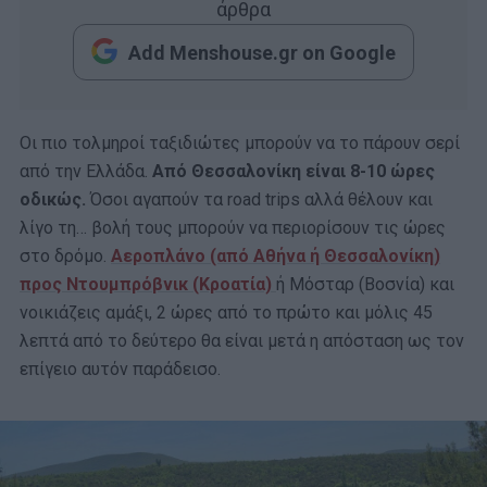
άρθρα
Add Menshouse.gr on Google
Οι πιο τολμηροί ταξιδιώτες μπορούν να το πάρουν σερί
από την Ελλάδα.
Από Θεσσαλονίκη είναι 8-10 ώρες
οδικώς.
Όσοι αγαπούν τα road trips αλλά θέλουν και
λίγο τη… βολή τους μπορούν να περιορίσουν τις ώρες
στο δρόμο.
Αεροπλάνο (από Αθήνα ή Θεσσαλονίκη)
προς Ντουμπρόβνικ (Κροατία)
ή Μόσταρ (Βοσνία) και
νοικιάζεις αμάξι, 2 ώρες από το πρώτο και μόλις 45
λεπτά από το δεύτερο θα είναι μετά η απόσταση ως τον
επίγειο αυτόν παράδεισο.