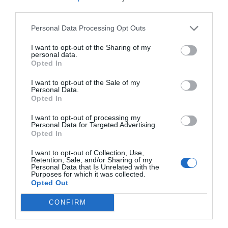
δίπλα, είναι must.
third parties.
Σε κάθε περίπτωση, αυτό που μένει ως αίσθηση είναι
Personal Data Processing Opt Outs
πως
η Καλαμάτα είναι μια πόλη που φωνάζει «ζωή»
I want to opt-out of the Sharing of my
σε όλα της
. Από το πρωί μέχρι το βράδυ. Γεμάτη (ωραίο)
personal data.
Opted In
κόσμο και (ωραία) μαγαζιά, που ξέρει να διασκεδάζει, να
χαίρεται τις μικρές στιγμές με τα τεράστια ψυχολογικά
I want to opt-out of the Sale of my
Personal Data.
οφέλη.
Opted In
Και σαν πεινάσεις; Κανένα πρόβλημα, είσαι σε
I want to opt-out of processing my
Personal Data for Targeted Advertising.
γαστρονομικό παράδεισο. Με την περιλάλητη
Opted In
γουρνοπούλα
να συνιστά το απόλυτο έδεσμα. Τι σου
I want to opt-out of Collection, Use,
προτείνουμε; Σίγουρα, τις
Βερσαλλίες
, το μαγειρειό με
Retention, Sale, and/or Sharing of my
Personal Data that Is Unrelated with the
το καταπληκτικό «μαμαδίστικο» φαγητό.
Στου Κώστα
Purposes for which it was collected.
θα θυμηθείς τι σημαίνει πραγματικά «ελληνική
Opted Out
παραδοσιακή ταβέρνα», μιλάμε για ωδή στην απλότητα
CONFIRM
και στη νοστιμιά. Το εξαιρετικό
Κάρδαμο
είναι για
όσους αγαπούν το comfort και τη δημιουργικότητα, το