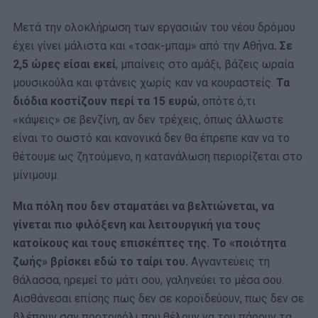
Μετά την ολοκλήρωση των εργασιών του νέου δρόμου
έχει γίνει μάλιστα και «τσακ-μπαμ» από την Αθήνα
. Σε
2,5 ώρες είσαι εκεί
, μπαίνεις στο αμάξι, βάζεις ωραία
μουσικούλα και φτάνεις χωρίς καν να κουραστείς.
Τα
διόδια κοστίζουν περί τα 15 ευρώ
, οπότε ό,τι
«κάψεις» σε βενζίνη, αν δεν τρέχεις, όπως άλλωστε
είναι το σωστό και κανονικά δεν θα έπρεπε καν να το
θέτουμε ως ζητούμενο, η κατανάλωση περιορίζεται στο
μίνιμουμ.
Μια πόλη που δεν σταματάει να βελτιώνεται, να
γίνεται πιο φιλόξενη και λειτουργική για τους
κατοίκους και τους επισκέπτες της. Το «ποιότητα
ζωής» βρίσκει εδώ το ταίρι του.
Αγναντεύεις τη
θάλασσα, ηρεμεί το μάτι σου, γαληνεύει το μέσα σου.
Αισθάνεσαι επίσης πως δεν σε κοροϊδεύουν, πως δεν σε
βλέπουν σαν πορτοφόλι που θέλουν να του πάρουν τα