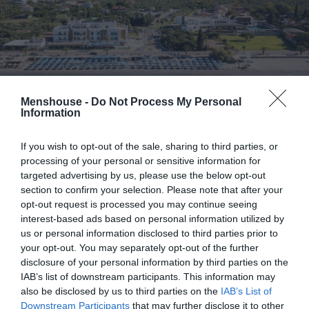
Menshouse -
Do Not Process My Personal
Information
Και δεν είναι πως είναι παντού «φίσκα». Ναι, υπάρχουν
If you wish to opt-out of the sale, sharing to third parties, or
πολλά τέτοια σημεία, αλλά αν είσαι της απομόνωσης
processing of your personal or sensitive information for
την ώρα του μπάνιου σου, θα τα βρεις μια χαρά και
targeted advertising by us, please use the below opt-out
section to confirm your selection. Please note that after your
άνετα τα spots σου. Στη διαδρομή που πάει
Βέργα –
opt-out request is processed you may continue seeing
Μικρή Μαντίνεια – Ακρογιάλι – Κιτριές
θα
interest-based ads based on personal information utilized by
συναντήσεις ένα σωρό επιλογές, αποκλείεται κάποια
us or personal information disclosed to third parties prior to
από αυτές να μην σου κάνει κλικ ακόμα και τα
your opt-out. You may separately opt-out of the further
αυστηρότερα ποιοτικά κριτήρια να βάζεις. Αν
disclosure of your personal information by third parties on the
IAB’s list of downstream participants. This information may
επιπρόσθετα σου περισσέψει χρόνος και διάθεση για
also be disclosed by us to third parties on the
IAB’s List of
μονοήμερες εκδρομές
, Καρδαμύλη – Στούπα
είναι
Downstream Participants
that may further disclose it to other