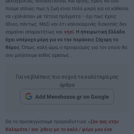
μελαγχολίας, απογοήτευσης και οργής; Εμείς θα σου
πούμε απλώς πως η ζωή είναι πολύ μικρή για να κάθεσαι
να «χαλιέσαι» με τέτοια πράγματα – όχι πως έχεις
άδικο, πάντως. Μαζί και ότι καλοκαιρινές διακοπές δεν
σημαίνει απαραιτήτως και
νησί
.
Η ηπειρωτική Ελλάδα
έχει υπέροχα μέρη για να την περάσεις ζάχαρη το
θέρος.
Όπως, καλή ώρα, ο προορισμός για τον οποίο θα
σου μιλήσουμε ευθύς αμέσως…
Για να βλέπεις πιο συχνά τα καλύτερά μας
άρθρα
Add Menshouse.gr on Google
Θα το προσεγγίσουμε τραγουδιστικά: «
Σαν πας στην
Καλαμάτα / και ‘ρθεις με το καλό / φέρε μου ένα