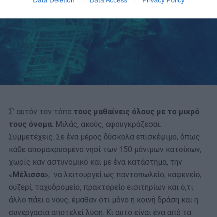
Data Deletion
Data Access
Privacy Policy
Σ’ αυτόν τον τόπο
τους μαθαίνεις όλους με το μικρό
τους όνομα
. Μιλάς, ακούς, αφουγκράζεσαι.
Συμμετέχεις. Σε ένα μέρος δύσκολα επισκέψιμο, όπως
κάθε απομακρυσμένο νησί των 150 μόνιμων κατοίκων,
χωρίς καν αστυνομικό και με ένα κατάστημα, την
«
Μέλισσα
», να λειτουργεί ως παντοπωλείο, καφενείο,
ουζερί, ταχυδρομείο, πρακτορείο εισιτηρίων και ό,τι
άλλο πάει ο νους, έμαθαν ότι μόνο η κοινή δράση και η
συνεργασία αποτελεί λύση. Κι αυτό είναι ένα από τα