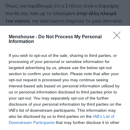
Όπως, για παράδειγμα, ότι ο Στέλιος είναι ο βαρκάρης
που θα σας πάει με το πλεούμενο
στην άλλη πλευρά
του νησιού
, την ακατοίκητη (περίπου το μισό αποτελεί
περιοχή Natura) όπου υπάρχουν
παραλίες μη
προσβάσιμες με άλλον τρόπο
. Εκτός, βέβαια, κι αν
Menshouse -
Do Not Process My Personal
Information
διαθέτεις ιδιωτική θαλαμηγό… Το ταξίδι ξεκινά από το
Τουρκοπήγαδο
και μέσα σε μερικές ώρες έχεις την
If you wish to opt-out of the sale, sharing to third parties, or
ευκαιρία να βουτήξεις σε μαγικά, σχεδόν παρθένα, νερά
processing of your personal or sensitive information for
στον
Όρμο του Μέριχα (Μικρό και Μεγάλο Αμμούδι),
targeted advertising by us, please use the below opt-out
στον Καρβουνόλακο ή στην Αλιμιά
, όπου πέρα από την
section to confirm your selection. Please note that after your
opt-out request is processed you may continue seeing
μαγευτική θάλασσα, υπάρχει ακόμη μία ατραξιόν.
interest-based ads based on personal information utilized by
us or personal information disclosed to third parties prior to
your opt-out. You may separately opt-out of the further
disclosure of your personal information by third parties on the
IAB’s list of downstream participants. This information may
also be disclosed by us to third parties on the
IAB’s List of
Downstream Participants
that may further disclose it to other
third parties.