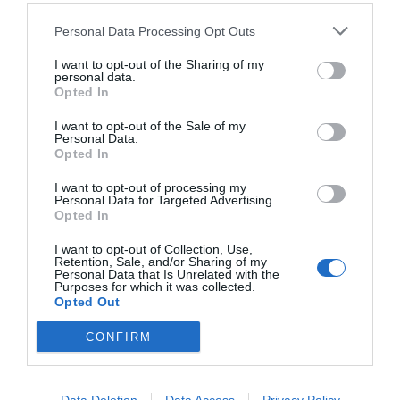
Personal Data Processing Opt Outs
I want to opt-out of the Sharing of my
personal data.
Opted In
I want to opt-out of the Sale of my
Personal Data.
Opted In
Το «κουφάρι» ενός μικρού γερμανικού αεροσκάφους
I want to opt-out of processing my
τύπου Arado, το οποίο κατέπεσε το ’43 κατά την
Personal Data for Targeted Advertising.
Opted In
διάρκεια του Β’ Παγκοσμίου Πολέμου
από βρετανικά
πυρά. Στέκεται εκεί, ορατό ακόμη και από την επιφάνεια,
I want to opt-out of Collection, Use,
Retention, Sale, and/or Sharing of my
και προσφέρεται για μια βουτιά στην θάλασσα αλλά και
Personal Data that Is Unrelated with the
στον χρόνο.
Purposes for which it was collected.
Opted Out
CONFIRM