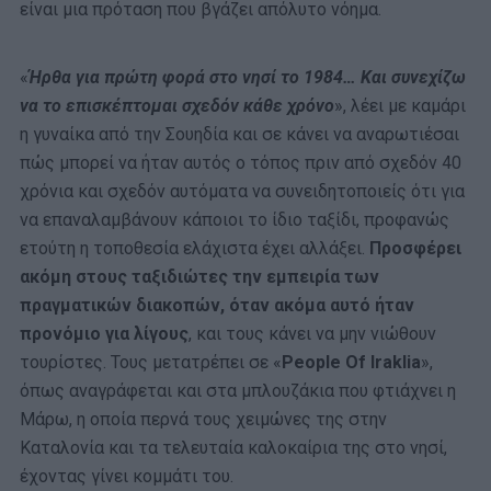
είναι μια πρόταση που βγάζει απόλυτο νόημα.
«
Ήρθα για πρώτη φορά στο νησί το 1984… Και συνεχίζω
να το επισκέπτομαι σχεδόν κάθε χρόνο
», λέει με καμάρι
η γυναίκα από την Σουηδία και σε κάνει να αναρωτιέσαι
πώς μπορεί να ήταν αυτός ο τόπος πριν από σχεδόν 40
χρόνια και σχεδόν αυτόματα να συνειδητοποιείς ότι για
να επαναλαμβάνουν κάποιοι το ίδιο ταξίδι, προφανώς
ετούτη η τοποθεσία ελάχιστα έχει αλλάξει.
Προσφέρει
ακόμη στους ταξιδιώτες την εμπειρία των
πραγματικών διακοπών, όταν ακόμα αυτό ήταν
προνόμιο για λίγους
, και τους κάνει να μην νιώθουν
τουρίστες. Τους μετατρέπει σε «
People Of Iraklia
»,
όπως αναγράφεται και στα μπλουζάκια που φτιάχνει η
Μάρω, η οποία περνά τους χειμώνες της στην
Καταλονία και τα τελευταία καλοκαίρια της στο νησί,
έχοντας γίνει κομμάτι του.