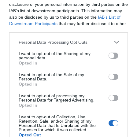
που χτυπιούνται στους μαύρους τοίχους και στα
disclosure of your personal information by third parties on the
IAB’s list of downstream participants. This information may
κεραμίδια. Αρχίδια».
also be disclosed by us to third parties on the
IAB’s List of
Downstream Participants
that may further disclose it to other
Με το πλοίο να συνεχίζει να κουνιέται περισσότερο κι
third parties.
από τα οπίσθια της Rihanna όταν κάνει έξαλλο twerking
περάσαμε την Πάτμο και τη Σύρο και σιγά- σιγά
Personal Data Processing Opt Outs
αρχίσαμε να βλέπουμε τον Πειραιά.
I want to opt-out of the Sharing of my
personal data.
Opted In
I want to opt-out of the Sale of my
Personal Data.
Opted In
I want to opt-out of processing my
Personal Data for Targeted Advertising.
Opted In
I want to opt-out of Collection, Use,
Retention, Sale, and/or Sharing of my
Personal Data that Is Unrelated with the
Purposes for which it was collected.
Opted Out