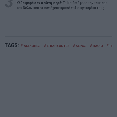
3
Κάθε φορά σαν πρώτη φορά:
Το Netflix έφερε την ταινιάρα
του Νόλαν που οι φαν έχουν κρυφό νο1 στην καρδιά τους
TAGS:
#
#
#
#
#
ΔΙΑΚΟΠΕΣ
ΕΠΙΖΗΣΑΝΤΕΣ
ΛΕΡΟΣ
ΠΛΟΙΟ
ΠΝΙ