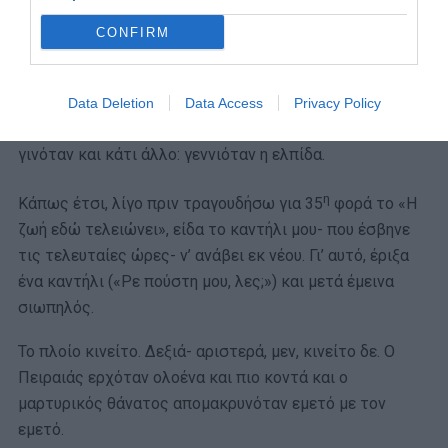
CONFIRM
Μπορεί το στομάχι να είχε αλλάξει θέση με την σπλήνα,
ο αριστερός πνεύμονας με το δεξί και ο λάρυγγας με το
Data Deletion
Data Access
Privacy Policy
λεπτό έντερο, όμως μέσα μας εκτός από της Πόπης
γινόταν και κάτι άλλο: γεννιόταν η ελπίδα.
η
Κάπως έτσι, λίγο πριν τραγουδήσω για 35
φορά το «Η
ζωή εδώ τελειώνει», είδα το καντήλι μου- που έσβηνε
τις τελευταίες ώρες- ν’ ανάβει εκ νέου. Γι’ αυτό, έριξα
ένα καντήλι («Ρε πούστη μου, λες;») και μετά έμεινα
σιωπηλός.
Το πλοίο κινείτο. Δεξιά- αριστερά, μεν, κινείτο δε. Ο
Πειραιάς ερχόταν ολοένα και πιο κοντά και ο
μαρτυρικός θάνατος απομακρυνόταν εμετό με τον
εμετό.