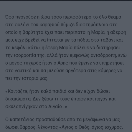
Όσο περνούσε η ώρα τόσο περισσότερο το όλο θέαμα
στο σαλόνι του καραβιού θύμιζε διαστημόπλοιο στο
οποίο η βαρύτητα έχει πάει περίπατο: η Μαρία, η αδερφή
μου, είχε βρεθεί να ίπταται με τα πόδια στο ταβάνι και
το κεφάλι κάτω, η έτερη Μαρία πάλευε να διατηρήσει
την ισορροπία της, αλλά ήταν εμφανώς ανισόρροπη, ενώ
ο μόνος τυχερός ήταν ο Άρης που έμεινε να υπηρετήσει
στο ναυτικό και θα μιλούσε αργότερα στις κάμερες να
πει την ιστορία μας.
«Κοιτάξτε, ήταν καλά παιδιά και δεν είχαν δώσει
δικαιώματα. Δεν ξέρω τι τους έπιασε και πήγαν και
σκυλοπνίγηκαν στο Αιγαίο…»
Ο καπετάνιος προσπαθούσε από τα μεγάφωνα να μας
δώσει θάρρος, λέγοντας «Άγιος ο Θεός, άγιος ισχυρός,