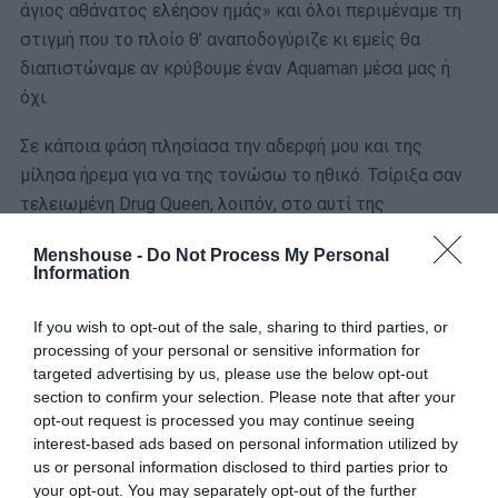
άγιος αθάνατος ελέησον ημάς» και όλοι περιμέναμε τη
στιγμή που το πλοίο θ’ αναποδογύριζε κι εμείς θα
διαπιστώναμε αν κρύβουμε έναν Aquaman μέσα μας ή
όχι.
Σε κάποια φάση πλησίασα την αδερφή μου και της
μίλησα ήρεμα για να της τονώσω το ηθικό. Τσίριξα σαν
τελειωμένη Drug Queen, λοιπόν, στο αυτί της
«Γεννηθήκαμε την ίδια μέρα, τώρα θα πεθάνουμε και την
Menshouse -
Do Not Process My Personal
ίδια μέρα. Έχω προσευχηθεί στο Θεό, τον Αλλάχ, τον
Information
Βούδα και τον Νίκο Γκάλη
(που είναι Θεός)
και δεν
απαντά κανείς- η κλήση σας προωθείται, παρακαλώ
If you wish to opt-out of the sale, sharing to third parties, or
καλέστε αργότερα και τα συναφή. Μόνο που ύστερα-
processing of your personal or sensitive information for
targeted advertising by us, please use the below opt-out
ύστερα, μα δεν υπάρχει ύστερα».
section to confirm your selection. Please note that after your
opt-out request is processed you may continue seeing
Στο σταχτί πρόσωπο που κάποτε ήταν η Ελένη θυμάμαι
interest-based ads based on personal information utilized by
να λέω: «Την πουτσίσαμε», ενώ στην άλλη Μαρία
us or personal information disclosed to third parties prior to
φώναξα «Και μετά σου λέει θάνατος είναι οι κάργιες
your opt-out. You may separately opt-out of the further