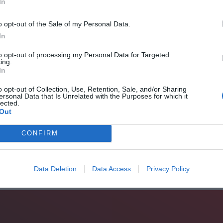
In
o opt-out of the Sale of my Personal Data.
In
to opt-out of processing my Personal Data for Targeted
ing.
In
o opt-out of Collection, Use, Retention, Sale, and/or Sharing
ersonal Data that Is Unrelated with the Purposes for which it
lected.
Out
συμβαίνει στη Φολέγανδρο; Πόσα νομίζεις πως ξέρεις
CONFIRM
 που ψηφίστηκε από το CNN ως ένα από τα επτά πιο
Data Deletion
Data Access
Privacy Policy