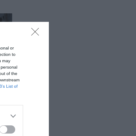
sonal or
ection to
ou may
 personal
out of the
 downstream
B’s List of