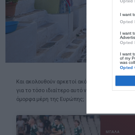
Opted 
I want t
Opted 
I want 
Advertis
Opted 
I want t
of my P
was col
Opted 
Και ακολουθούν αρκετοί ακόμα. Τι πραγματικά 
για το τόσο ιδιαίτερο αυτό νησί των Κυκλάδων
όμορφα μέρη της Ευρώπης;
ΜΠΑΛΑ