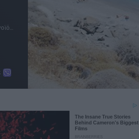
ϊό...