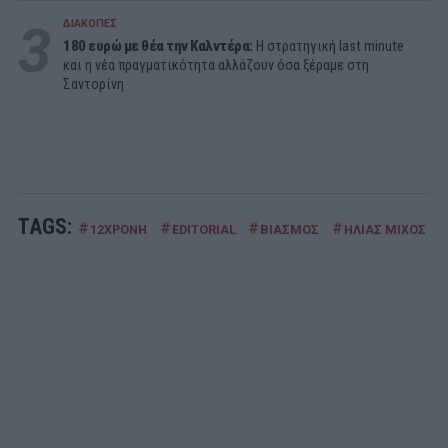
3
ΔΙΑΚΟΠΕΣ
180 ευρώ με θέα την Καλντέρα:
Η στρατηγική last minute
και η νέα πραγματικότητα αλλάζουν όσα ξέραμε στη
Σαντορίνη
TAGS:
#
#
#
#
12ΧΡΟΝΗ
EDITORIAL
ΒΙΑΣΜΟΣ
ΗΛΙΑΣ ΜΙΧΟΣ