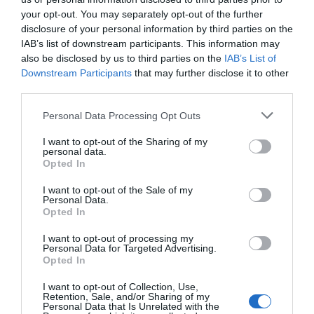
Βγήκε ειδική παιδοψυχολόγος στο Kontra και έκανε λόγο
your opt-out. You may separately opt-out of the further
για εγκληματική διαχείριση από τους ψυχολόγους της
disclosure of your personal information by third parties on the
αστυνομίας που προκάλεσαν χειρότερα τραύματα στην
IAB’s list of downstream participants. This information may
also be disclosed by us to third parties on the
IAB’s List of
12χρονη από αυτά που ήδη είχε.
Downstream Participants
that may further disclose it to other
third parties.
Αν φτάνουμε στο σημείο ένας ενήλικος να ομολογεί πως
συνευρέθηκε με μια 12χρονη, αλλά αυτό να μην
Personal Data Processing Opt Outs
θεωρείται βιασμός, να θεωρείται σεξουαλική πράξη με
I want to opt-out of the Sharing of my
συναίνεση και να περιλαμβάνει τη συνθήκη της
personal data.
Opted In
κατάχρησης, τότε χειρότερα δε μπορούμε να πάμε.
I want to opt-out of the Sale of my
Στα μάτια ενός απλού παρατηρητή, είναι εμφανές πως
Personal Data.
Opted In
εφευρέθηκαν λεκτικά-νομικά σχήματα ώστε να μην
βρεθεί ο Μίχος σε ανώτερη κλίμακα ποινής. Ο νόμος
I want to opt-out of processing my
Personal Data for Targeted Advertising.
έχει ξεκάθαρη ποινή για βιασμό ανηλίκου, αλλά πολύ πιο
Opted In
«απαλή» για «διακεκριμένη κατάχρηση».
I want to opt-out of Collection, Use,
Retention, Sale, and/or Sharing of my
Ούτε νομικά ούτε, πολύ περισσότερο, ηθικά
Personal Data that Is Unrelated with the