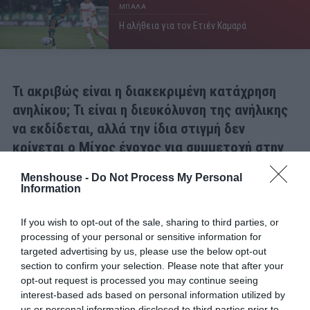
ΜΠΑΛΑ
Η αλήθεια για τον Ετιέν Καμαρά
Τι ακριβώς είναι η διακεκριμένη κατάχρηση
ανηλίκου; Τι είναι η διευκόλυνση της ανήλικης
να εκδίδεται, αλλά την ίδια στιγμή δεν
κρίνεται ο Μίχος ένοχος για συμμετοχή στην
μαστροπεία; Και τα δύο μαζί, πραγματικά, δε
Menshouse -
Do Not Process My Personal
στέκουν καθόλου.
Information
Αν υπάρχει κατάχρηση ανηλίκου, τότε είναι βιασμός. Αν
If you wish to opt-out of the sale, sharing to third parties, or
ο νόμος δεν το θεωρεί βιασμό, αλλά το αποκαλεί
processing of your personal or sensitive information for
διακεκριμένη κατάχρηση για να υπάρξει μια ελαφριά
targeted advertising by us, please use the below opt-out
section to confirm your selection. Please note that after your
ποινή, τότε το πράγμα είναι πολύ χειρότερο απ’ αυτό
opt-out request is processed you may continue seeing
που φανταζόμαστε και λέγεται για συγκάλυψη.
interest-based ads based on personal information utilized by
us or personal information disclosed to third parties prior to