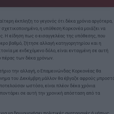
ιαίτερη έκπληξη το γεγονός ότι δέκα χρόνια αργότερα,
ν σχετικοποιημένο, η υπόθεση Κορκονέα μοιάζει να
υς. Η είδηση πως ο εισαγγελέας της υπόθεσης, που
ερο βαθμό, ζήτησε αλλαγή κατηγορητηρίου και η
ονία με ενδεχόμενο δόλο, είναι ενταγμένη σε αυτή
ο πέρας των δέκα χρόνων.
στήριο την αλλαγή, ο Επαμεινώνδας Κορκονέας θα
κίνημα του Δεκέμβρη μάλλον θα έβγαζε αφρούς μπροστ
αποτελούσαν ωστόσο, είναι πλέον δέκα χρόνια
 ποντάρει σε αυτή την χρονική απόσταση από τα
 για να δημιουργήσει πολιτικές αναταραχές ή μήπως