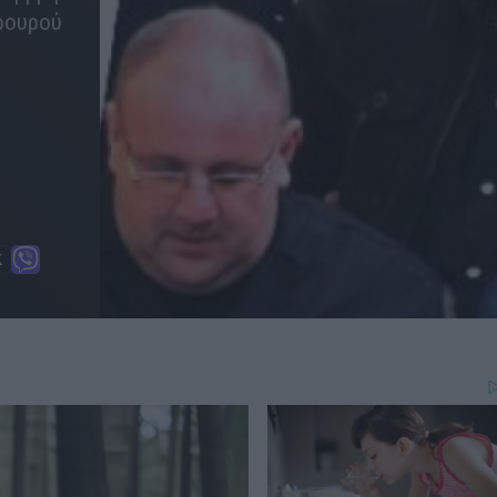
φρουρού