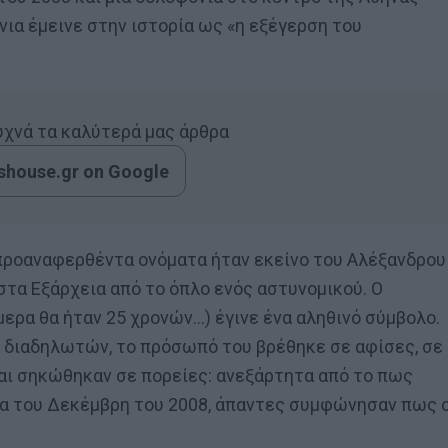
νια έμεινε στην ιστορία ως «η εξέγερση του
συχνά τα καλύτερά μας άρθρα
house.gr on Google
 προαναφερθέντα ονόματα ήταν εκείνο του Αλέξανδρου
τα Εξάρχεια από το όπλο ενός αστυνομικού. Ο
ερα θα ήταν 25 χρονών…) έγινε ένα αληθινό σύμβολο.
ν διαδηλωτών, το πρόσωπό του βρέθηκε σε αφίσες, σε
και σηκώθηκαν σε πορείες: ανεξάρτητα από το πως
τα του Δεκέμβρη του 2008, άπαντες συμφώνησαν πως 