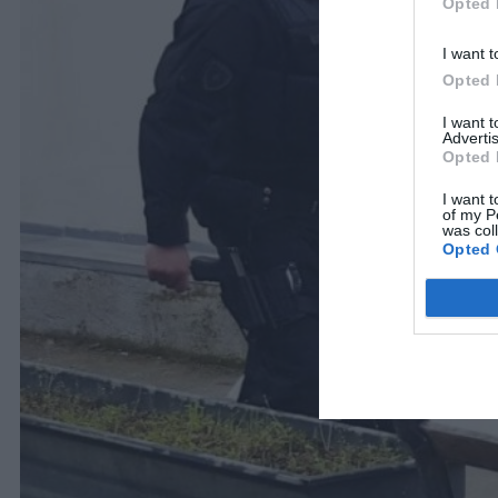
Opted 
I want t
Opted 
I want 
Advertis
Opted 
I want t
of my P
was col
Opted 