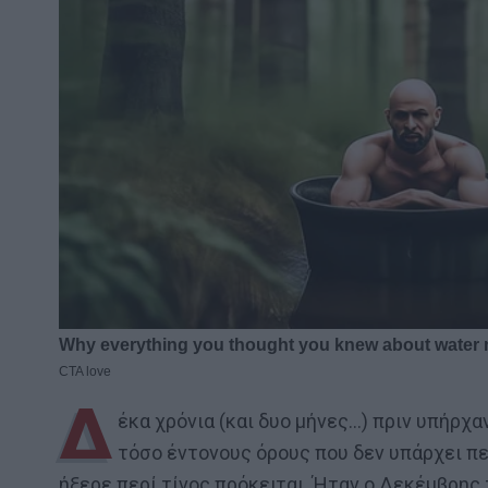
Δ
έκα χρόνια (και δυο μήνες…) πριν υπήρχ
τόσο έντονους όρους που δεν υπάρχει π
ήξερε περί τίνος πρόκειται. Ήταν ο Δεκέμβρης 