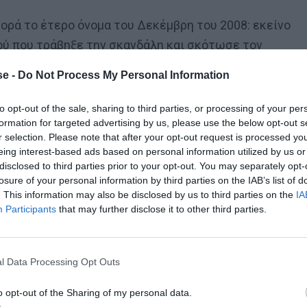
ορά το έτερο όνομα του Δεκέμβρη του 2008: εκείνο
ού που τράβηξε την σκανδάλη και σκότωσε τον
σα και αποτέλεσε την άλλη όψη του νομίσματος -σε
e -
Do Not Process My Personal Information
 μέρες. Εκείνη την εποχή ήταν πολύ δύσκολο να
 η ποινή των ισοβίων που ζητούσε το κίνημα του
to opt-out of the sale, sharing to third parties, or processing of your per
formation for targeted advertising by us, please use the below opt-out s
σιαστική ανταπάντηση από κάποια άλλη μερίδα της
r selection. Please note that after your opt-out request is processed y
και ήταν πολλές.
eing interest-based ads based on personal information utilized by us or
disclosed to third parties prior to your opt-out. You may separately opt-
losure of your personal information by third parties on the IAB’s list of
. This information may also be disclosed by us to third parties on the
IA
Participants
that may further disclose it to other third parties.
l Data Processing Opt Outs
o opt-out of the Sharing of my personal data.