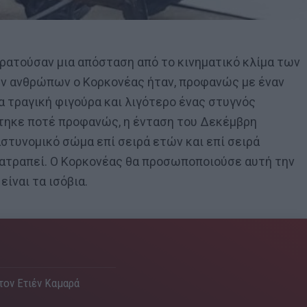
ρατούσαν μια απόσταση από το κινηματικό κλίμα των
ών ανθρώπων ο Κορκονέας ήταν, προφανώς με έναν
α τραγική φιγούρα και λιγότερο ένας στυγνός
τηκε ποτέ προφανώς, η ένταση του Δεκέμβρη
στυνομικό σώμα επί σειρά ετών και επί σειρά
νατραπεί. Ο Κορκονέας θα προσωποποιούσε αυτή την
είναι τα ισόβια.
 τον Ετιέν Καμαρά