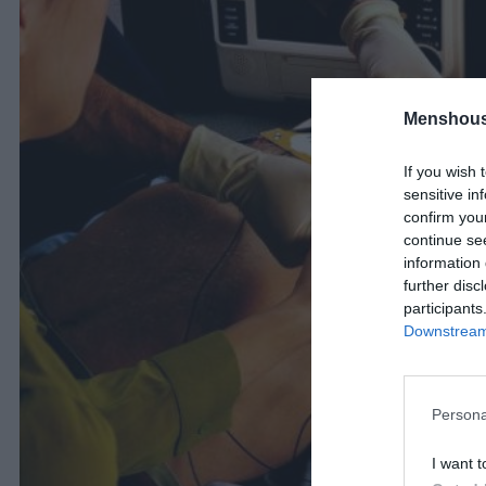
Menshous
If you wish 
sensitive in
confirm you
continue se
information 
further disc
participants
Downstream 
Persona
I want t