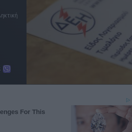
ληκτική