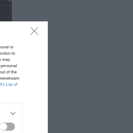
sonal or
ection to
ou may
 personal
out of the
 downstream
B’s List of