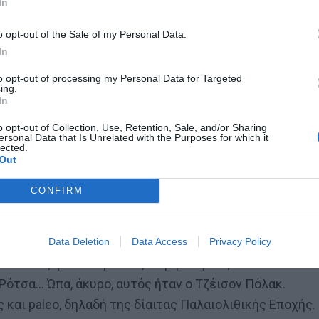
In
o opt-out of the Sale of my Personal Data.
In
η του κυρίου που βλέπετε στο παραπάνω στιγμιότυπο,
to opt-out of processing my Personal Data for Targeted
σεις στους λογαριασμούς του ρεύματος έως και 60%.
ing.
In
o opt-out of Collection, Use, Retention, Sale, and/or Sharing
ersonal Data that Is Unrelated with the Purposes for which it
lected.
Out
ruly δεν θα έκανε body shaming ή -για να το πούμε
CONFIRM
ς. Άλλωστε στόχος ενός ισορροπημένου
 κιλών, αλλά στην περίπτωσή μας η ΜΗ απώλεια
οιαδήποτε δίαιτα, μα έναν συνδυασμό που θα σας
Data Deletion
Data Access
Privacy Policy
 από τους φουσκωμένους λογαριασμούς.
ότσα… Ώπα, άκυρο, αυτός ήταν ο Τζέισον Πόλακ.
αι paleo, δηλαδή της δίαιτας Παλαιολιθικής Εποχής.