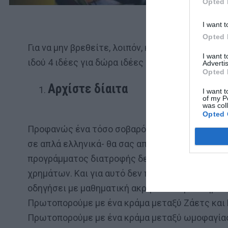
Opted 
I want t
Opted 
Για να μην βρεθείτε, λοιπόν, κι εσείς στη θέσ
I want 
ιδού 4 ιδέες για δώρα ιδέες για να δείτε μειώ
Advertis
Opted 
Αρχίστε δίαιτα
I want t
of my P
was col
Opted 
Προφανώς ένα τόσο σοβαρό Μέσο όπως το yours t
σε απλά ελληνικά- θα σας αποκαλούσε χοντρού
προγράμματος διατροφής δεν πάντα η απώλεια
χρημάτων. Και για αυτό δεν προτείνουμε μια οπ
οδηγήσει με μαθηματική ακρίβεια στη σωτηρία
Πρωτοπορούμε με ένα κράμα μεταξύ Ζάετς και Ρ
Πρωτοπορούμε με ένα κράμα μεταξύ ωμοφαγίας κ