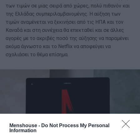
των τιμών σε μιας σειρά από χώρες, πολύ πιθανόν και
της Ελλάδας συμπεριλαμβανομένης. Η αύξηση των
τιμών αναμένεται να ξεκινήσει από τις ΗΠΑ και τον
Καναδά και στη συνέχεια θα επεκταθεί και σε άλλες
αγορές με το ακριβές ποσό της αύξησης να παραμένει
ακόμα άγνωστο και το Netflix να αποφεύγει να
σχολιάσει το θέμα επίσημα.
Menshouse -
Do Not Process My Personal
Information