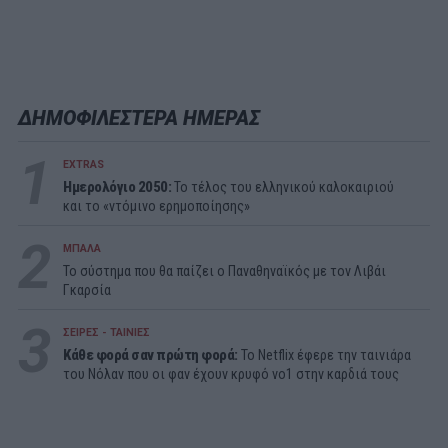
ΔΗΜΟΦΙΛΕΣΤΕΡΑ ΗΜΕΡΑΣ
1
EXTRAS
Ημερολόγιο 2050:
To τέλος του ελληνικού καλοκαιριού
και το «ντόμινο ερημοποίησης»
2
ΜΠΑΛΑ
Το σύστημα που θα παίζει ο Παναθηναϊκός με τον Λιβάι
Γκαρσία
3
ΣΕΙΡΕΣ - ΤΑΙΝΙΕΣ
Κάθε φορά σαν πρώτη φορά:
Το Netflix έφερε την ταινιάρα
του Νόλαν που οι φαν έχουν κρυφό νο1 στην καρδιά τους