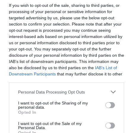
If you wish to opt-out of the sale, sharing to third parties, or
processing of your personal or sensitive information for
targeted advertising by us, please use the below opt-out
section to confirm your selection. Please note that after your
opt-out request is processed you may continue seeing
interest-based ads based on personal information utilized by
ΜΠΑΛΑ
us or personal information disclosed to third parties prior to
your opt-out. You may separately opt-out of the further
Φαίνεται με τη μία για τον Γιάγκουσιτς
disclosure of your personal information by third parties on the
IAB’s list of downstream participants. This information may
also be disclosed by us to third parties on the
IAB’s List of
Downstream Participants
that may further disclose it to other
Το εν λόγω νέο κύμα έρχεται περίπου ένα χρόνο μετά
third parties.
από αντίστοιχες αναπροσαρμογές των τιμών σε
Personal Data Processing Opt Outs
πολλές χώρες, εκεί όπου το βασικό πακέτο ανέβηκε
στα 15,49 δολάρια τον μήνα στις ΗΠΑ και το Premium
I want to opt-out of the Sharing of my
personal data.
πακέτο στα 19,99 δολάρια μηνιαίως ενώ υπήρξε και η
Opted In
εισαγωγή μιας νέας με 6,99 δολάρια με διαφημίσεις. Την
I want to opt-out of the Sale of my
ίδια στιγμή, υπήρξε επιπλέον κόστος και για την κοινή
Personal Data.
χρήση των κωδικών με το Netflix να προσθέτει χρέωση
Opted In