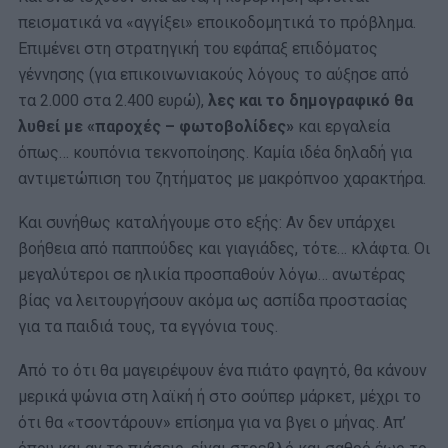
πεισματικά να «αγγίξει» εποικοδομητικά το πρόβλημα.
Επιμένει στη στρατηγική του εφάπαξ επιδόματος
γέννησης (για επικοινωνιακούς λόγους το αύξησε από
τα 2.000 στα 2.400 ευρώ),
λες και το δημογραφικό θα
λυθεί με «παροχές – φωτοβολίδες»
και εργαλεία
όπως… κουπόνια τεκνοποίησης. Καμία ιδέα δηλαδή για
αντιμετώπιση του ζητήματος με μακρόπνοο χαρακτήρα.
Και συνήθως καταλήγουμε στο εξής: Αν δεν υπάρχει
βοήθεια από παππούδες και γιαγιάδες, τότε… κλάφτα. Οι
μεγαλύτεροι σε ηλικία προσπαθούν λόγω… ανωτέρας
βίας να λειτουργήσουν ακόμα ως ασπίδα προστασίας
για τα παιδιά τους, τα εγγόνια τους.
Από το ότι θα μαγειρέψουν ένα πιάτο φαγητό, θα κάνουν
μερικά ψώνια στη λαϊκή ή στο σούπερ μάρκετ, μέχρι το
ότι θα «τσοντάρουν» επίσημα για να βγει ο μήνας. Απ’