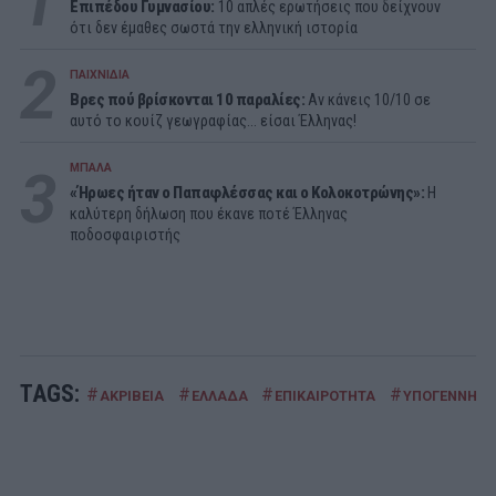
1
Επιπέδου Γυμνασίου:
10 απλές ερωτήσεις που δείχνουν
ότι δεν έμαθες σωστά την ελληνική ιστορία
2
ΠΑΙΧΝΙΔΙΑ
Βρες πού βρίσκονται 10 παραλίες:
Αν κάνεις 10/10 σε
αυτό το κουίζ γεωγραφίας... είσαι Έλληνας!
3
ΜΠΑΛΑ
«Ήρωες ήταν ο Παπαφλέσσας και ο Κολοκοτρώνης»:
Η
καλύτερη δήλωση που έκανε ποτέ Έλληνας
ποδοσφαιριστής
TAGS:
#
#
#
#
ΑΚΡΙΒΕΙΑ
ΕΛΛΑΔΑ
ΕΠΙΚΑΙΡΟΤΗΤΑ
ΥΠΟΓΕΝΝΗΤΙ