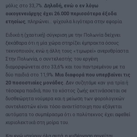
μόλις στο 33,7%.
Δηλαδή, ενώ ο εν λόγω
οικογενειάρχης έχει 26.000 περισσότερα έξοδα
ετησίως
, πληρώνει… ψίχουλα λιγότερα στην εφορία.
Ειδικά η (χαοτική) σύγκριση με την Πολωνία δείχνει
ξεκάθαρα ότι η μία χώρα στηρίζει έμπρακτα όσους
τεκνοποιούν, ενώ η άλλη τους «τιμωρεί» ανερυθρίαστα.
Στην Πολωνία, ο συντελεστής του εργένη
διαμορφώνεται στο 33,6% και του παντρεμένου με τα
δύο παιδιά στο 11,9%.
Μια διαφορά που υπερβαίνει τις
20 ποσοστιαίες μονάδες.
Δεν συζητάμε καν για τρία ή
τέσσερα παιδιά, που το κόστος ζωής εκτινάσσεται σε
δυσθεώρητα νούμερα και η μείωση των φορολογικών
συντελεστών είναι τόσο αναντίστοιχη που εξάγεται
αυτόματα το συμπέρασμα ότι ο πολύτεκνος έχει αφεθεί
κυριολεκτικά στη μοίρα του.
Και ενώ ισχύουν όλα αυτά, η κυβέρνηση αρνείται