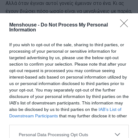
Αλλά όταν έγιναν αυτοί γονείς έμειναν στο ένα. Κι ας
έχουν βιώσει πόσο ωραίο είναι να μεγαλώνεις με παρέα,
πόσο ευεργετικό από πολλές απόψεις. Το «θέλω»
Menshouse -
Do Not Process My Personal
αποδείχτηκε πιο αδύναμο στη σύγκριση με το «μπορώ».
Information
Είναι σαφές πως το κόστος ανεβαίνει εκθετικά όσο
If you wish to opt-out of the sale, sharing to third parties, or
περισσότερα παιδιά (τολμάει να) κάνει κανείς.
processing of your personal or sensitive information for
targeted advertising by us, please use the below opt-out
Την ίδια στιγμή, δεν υπάρχει πρακτικά καμιά φορολογική
section to confirm your selection. Please note that after your
ελάφρυνση της προκοπής, το κράτος δεν λειτουργεί
opt-out request is processed you may continue seeing
interest-based ads based on personal information utilized by
βοηθητικά σε αντίθεση με άλλες χώρες (Γαλλία, Ιταλία,
us or personal information disclosed to third parties prior to
Πολωνία, Ουγγαρία, Ισπανία και Πορτογαλία)
που
your opt-out. You may separately opt-out of the further
έχοντας αντιληφθεί πλήρως πως το ζήτημα της
disclosure of your personal information by third parties on the
υπογεννητικότητας είναι υπαρξιακό
, έχουν θέσει σε
IAB’s list of downstream participants. This information may
also be disclosed by us to third parties on the
IAB’s List of
εφαρμογή δραστικές φοροαπαλλαγές, που φτάνουν ως
Downstream Participants
that may further disclose it to other
και σε μηδενικό φόρο για πάνω από δύο παιδιά.
third parties.
Είναι χαρακτηριστικό πως η χώρα μας έχει την 4η
Personal Data Processing Opt Outs