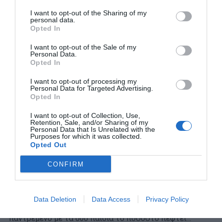
υψηλότερη φορολόγηση εργαζομένων με παιδιά ανάμεσα
I want to opt-out of the Sharing of my
στις 36 του ΟΟΣΑ.
Μόνο η Τουρκία, το Μεξικό, η Χιλή
personal data.
Opted In
και η Κόστα Ρίκα
έχουν πιο άδικο φορολογικό σύστημα
για οικογένειες με παιδιά. Πρακτικά, είτε κάποιος είναι
I want to opt-out of the Sale of my
Personal Data.
εργένης είτε είναι παντρεμένος με δύο (η περισσότερα)
Opted In
παιδιά, έχει την ίδια φορολογική αντιμετώπιση.
I want to opt-out of processing my
Personal Data for Targeted Advertising.
Ο εργένης στις χώρες-μέλη του ΟΟΣΑ επιβαρύνεται με
Opted In
κρατήσεις για φόρους και ασφαλιστικές εισφορές που
αντιστοιχούν κατά μέσο όρο στο 34,6% του συνολικού
I want to opt-out of Collection, Use,
Retention, Sale, and/or Sharing of my
εισοδήματος.
Ο παντρεμένος με τα δύο παιδιά
Personal Data that Is Unrelated with the
Purposes for which it was collected.
τυγχάνει πολύ ευνοϊκότερης μεταχείρισης,
καθώς ο
Opted Out
συντελεστής πέφτει στο 25,6%, δηλαδή 8,9 μονάδες
CONFIRM
χαμηλότερα. Στην Ελλάδα το αντίστοιχο ποσοστό είναι
μόλις 3,4%! Μακράν το χειρότερο μεταξύ όλων των
χωρών-μελών του ΟΟΣΑ. Διότι ενώ στον εργένη
Data Deletion
Data Access
Privacy Policy
παρακρατείται το 37,1% των μεικτών αποδοχών, στον
παντρεμένο με τα δύο παιδιά το ποσοστό πέφτει…