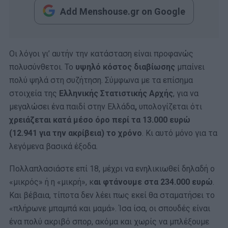
Add Menshouse.gr on Google
Οι λόγοι γι’ αυτήν την κατάσταση είναι προφανώς
πολυσύνθετοι. Το
υψηλό κόστος διαβίωσης
μπαίνει
πολύ ψηλά στη συζήτηση. Σύμφωνα με τα επίσημα
στοιχεία της
Ελληνικής Στατιστικής Αρχής
, για να
μεγαλώσει ένα παιδί στην Ελλάδα
,
υπολογίζεται ότι
χρειάζεται κατά μέσο όρο περί τα 13.000 ευρώ
(12.941 για την ακρίβεια) το χρόνο
. Κι αυτό μόνο για τα
λεγόμενα βασικά έξοδα.
Πολλαπλασιάστε επί 18, μέχρι να ενηλικιωθεί δηλαδή ο
«μικρός» ή η «μικρή», κ
αι φτάνουμε στα 234.000 ευρώ
.
Και βέβαια, τίποτα δεν λέει πως εκεί θα σταματήσει το
«πλήρωνε μπαμπά και μαμά». Ίσα ίσα, οι σπουδές είναι
ένα πολύ ακριβό σπορ, ακόμα και χωρίς να μπλέξουμε