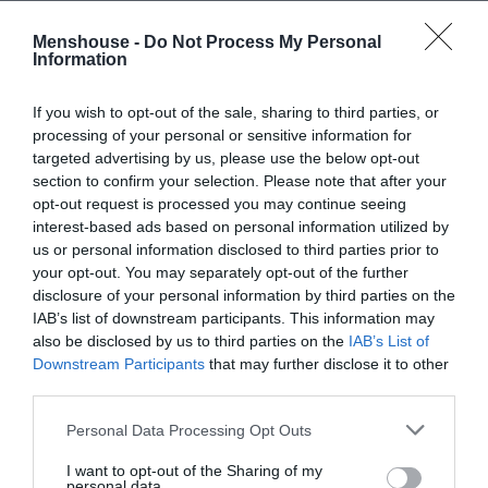
Κατοχύρωση των αμοιβών για την εργασία τα
Menshouse -
Do Not Process My Personal
Σαββατοκύριακα (+25% και ρεπό για το Σάββατο και
Information
100% για την Κυριακή) και αύξηση των αποζημιώσεων
για αποστολές εκτός έδρας
If you wish to opt-out of the sale, sharing to third parties, or
processing of your personal or sensitive information for
Ημερήσια αποζημίωση 350 ευρώ για αποστολές σε
targeted advertising by us, please use the below opt-out
εμπόλεμες περιοχές και 250 ευρώ για τις περιοχές που
section to confirm your selection. Please note that after your
opt-out request is processed you may continue seeing
πλήττονται από φυσικές καταστροφές
interest-based ads based on personal information utilized by
us or personal information disclosed to third parties prior to
Ενσωμάτωση των θεσμικών μας αιτημάτων στις
your opt-out. You may separately opt-out of the further
Συλλογικές Συμβάσεις Εργασίας – Ενσωμάτωση των
disclosure of your personal information by third parties on the
Αρχών Δεοντολογίας στις συμβάσεις – Συμφωνία για
IAB’s list of downstream participants. This information may
also be disclosed by us to third parties on the
IAB’s List of
anti-Slapps ρυθμίσεις-Δεσμευτικοί κανόνες για την
Downstream Participants
that may further disclose it to other
χρήση της Τεχνητής Νοημοσύνης στην Ενημέρωση
third parties.
Δίκαιη αμοιβή για τα πνευματικά δικαιώματα των
Personal Data Processing Opt Outs
δημοσιογράφων στον έντυπο Τύπο, τους
I want to opt-out of the Sharing of my
ραδιοτηλεοπτικούς σταθμούς και τις ιστοσελίδες
personal data.