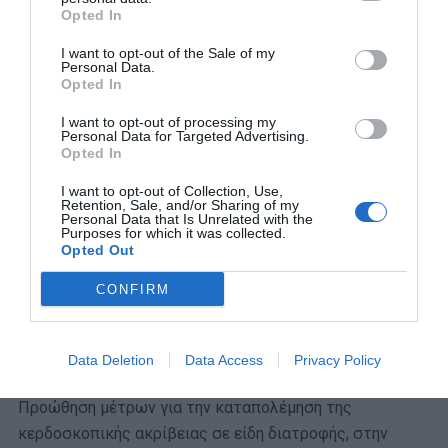
Opted In
Έκτακτη οικονομική βοήθεια για την αντιμετώπιση της
I want to opt-out of the Sale of my
ακρίβειας, κατ’ αναλογία με τα δημόσια ΜΜΕ
Personal Data.
Opted In
Άρση των περιορισμών για την υπογραφή ενιαίας
I want to opt-out of processing my
Συλλογικής Σύμβασης Εργασίας για τα δημόσια ΜΜΕ, με
Personal Data for Targeted Advertising.
Opted In
θεσμικούς και οικονομικούς όρους. Η ΣΣΕ στα ΜΜΕ του
Δημοσίου και η ΚΥΑ για τις αποδοχές των
I want to opt-out of Collection, Use,
Retention, Sale, and/or Sharing of my
δημοσιογράφων, ως ένα βαθμό, στήριξαν τους
Personal Data that Is Unrelated with the
συναδέλφους την περίοδο της κρίσης. Σήμερα
Purposes for which it was collected.
Opted Out
επιβάλλεται η αύξηση, με εισαγωγικό μισθό πρώτης
διετίας, στα 1250 ευρώ, ώστε να συμπαρασύρει και τα
CONFIRM
υπάρχοντα κλιμάκια. Επαναφορά του 13ου και 14ου
μισθού στα δημόσια ΜΜΕ και της 13ης και 14ης
Data Deletion
Data Access
Privacy Policy
σύνταξης για τους συνταξιούχους .
Προώθηση μέτρων για την καταπολέμηση της
κερδοσκοπικής ακρίβειας σε είδη διατροφής, στην