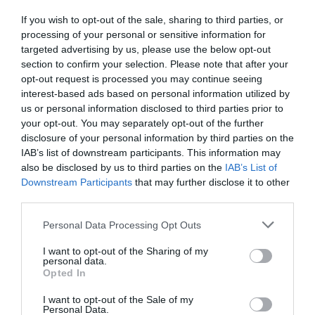
πόσο πιέζει ώστε να φιμώνονται συστηματικά φωνές
των οποίων η ατζέντα τους δεν του είναι αρεστή.
If you wish to opt-out of the sale, sharing to third parties, or
processing of your personal or sensitive information for
targeted advertising by us, please use the below opt-out
Το χρονικό της αποπομπής
section to confirm your selection. Please note that after your
opt-out request is processed you may continue seeing
interest-based ads based on personal information utilized by
Για να φτάσουμε στο σημείο της ματαίωσης των
us or personal information disclosed to third parties prior to
γυρισμάτων και προβολών του «Jimmy Kimmel Live!»
your opt-out. You may separately opt-out of the further
υπήρξε μια αλληλουχία γεγονότων.
disclosure of your personal information by third parties on the
IAB’s list of downstream participants. This information may
Όλα άρχισαν από μια δήλωση του προέδρου της
also be disclosed by us to third parties on the
IAB’s List of
Ομοσπονδιακής Επιτροπής Επικοινωνιών
(FCC),
Downstream Participants
that may further disclose it to other
third parties.
Μπρένταν Καρ
που κατά τη διάρκεια συμμετοχής του
σε ένα podcast υποστήριξε ότι η FCC θα μπορούσε να
Personal Data Processing Opt Outs
προχωρήσει στην
ανάκληση των αδειών
των
I want to opt-out of the Sharing of my
θυγατρικών του ABC, με αφορμή τη στάση του Κίμελ.
personal data.
Όπως είπε, αυτό
θα ασκούσε πιέσεις στην Disney
,
Opted In
στην οποία ανήκει το ABC.
I want to opt-out of the Sale of my
Personal Data.