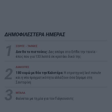
ΔΗΜΟΦΙΛΕΣΤΕΡΑ ΗΜΕΡΑΣ
1
ΣΕΙΡΕΣ - ΤΑΙΝΙΕΣ
Δεν θα το πιστεύεις:
Δες απόψε στο Ertflix την ταινία -
έπος που για 133 λεπτά σε κρατάει δικό της
2
ΔΙΑΚΟΠΕΣ
180 ευρώ με θέα την Καλντέρα:
Η στρατηγική last minute
και η νέα πραγματικότητα αλλάζουν όσα ξέραμε στη
Σαντορίνη
3
ΜΠΑΛΑ
Φαίνεται με τη μία για τον Γιάγκουσιτς