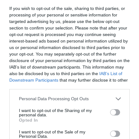
Δεν υπάρχει αμφιβολία πως ο Άσαντ είναι ένας τέτοιος.
If you wish to opt-out of the sale, sharing to third parties, or
Πώς θα μπορούσε να είναι κάτι διαφορετικό όταν
processing of your personal or sensitive information for
βρέθηκε στην εξουσία με κληρονομικό δικαίωμα το
targeted advertising by us, please use the below opt-out
section to confirm your selection. Please note that after your
2000 και διατηρήθηκε σε αυτήν με εκλογικές
opt-out request is processed you may continue seeing
διαδικασίες τόσο δημοκρατικές, που του χάρισαν το
interest-based ads based on personal information utilized by
97,6% των προτιμήσεων του εκλογικού σώματος.
us or personal information disclosed to third parties prior to
your opt-out. You may separately opt-out of the further
Η απάντηση της Ρωσίας στην αμερικανική επίθεση-
disclosure of your personal information by third parties on the
αντίποινο για τα χημικά, ήταν να την καταδικάσει διότι
IAB’s list of downstream participants. This information may
also be disclosed by us to third parties on the
IAB’s List of
πραγματοποιήθηκε εναντίον ενός «κυρίαρχου κράτους»,
Downstream Participants
that may further disclose it to other
όπως υποστήριξε. Άσχετα αν έγινε κατόπιν
third parties.
προειδοποίησης και αφορούσε στρατιωτικούς στόχους.
Personal Data Processing Opt Outs
Ουσιαστικά συνιστά πράξη πολέμου σύμφωνα με το
διεθνές Δίκαιο,
όπως το ερμηνεύει ο Πούτιν
. Ο οποίος
I want to opt-out of the Sharing of my
personal data.
επίσης διατηρείται στην ηγεσία του «Ξανθού Γένους»,
Opted In
κινούμενος στους ευρύχωρους διαδρόμους της
Δημοκρατίας, που του επιτρέπουν να αλλάζει το
I want to opt-out of the Sale of my
Personal Data.