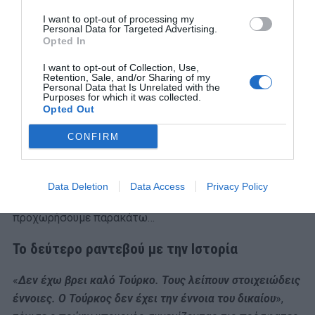
I want to opt-out of processing my
Personal Data for Targeted Advertising.
Opted In
I want to opt-out of Collection, Use,
Retention, Sale, and/or Sharing of my
Personal Data that Is Unrelated with the
Purposes for which it was collected.
Opted Out
CONFIRM
Αλλά, ας ευχαριστήσουμε τους Αμερικανούς γι’ αυτό
(όπως έκανε από το βήμα του ρήτορος στη Βουλή ο
Data Deletion
Data Access
Privacy Policy
τότε πρωθυπουργός Κώστας Σημίτης) κι ας
προχωρήσουμε παρακάτω…
Το δεύτερο ραντεβού με την Ιστορία
«
Δεν έχω βρει καλό Τούρκο. Τους λείπουν στοιχειώδεις
έννοιες. Ο Τούρκος δεν έχει την έννοια του δικαίου
»,