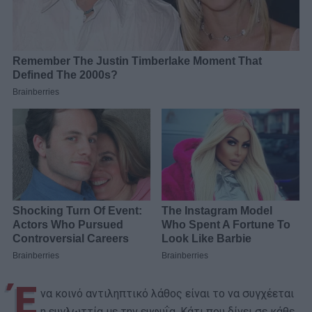
Έ
να κοινό αντιληπτικό λάθος είναι το να συγχέεται
η ευγλωττία με την ευφυΐα. Κάτι που δίνει σε κάθε