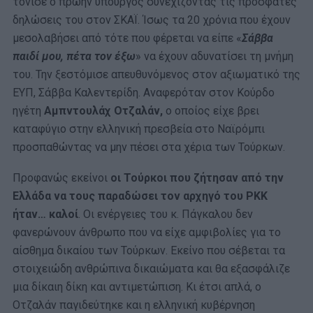
τόνισε ο πρώην υπουργός συνεχίζοντας τις πρόσφατες
δηλώσεις του στον ΣΚΑΪ. Ίσως τα 20 χρόνια που έχουν
μεσολαβήσει από τότε που φέρεται να είπε «
Σάββα
παιδί μου, πέτα τον έξω
» να έχουν αδυνατίσει τη μνήμη
του. Την ξεστόμισε απευθυνόμενος στον αξιωματικό της
ΕΥΠ, Σάββα Καλεντερίδη. Αναφερόταν στον Κούρδο
ηγέτη
Αμπντουλάχ Οτζαλάν,
ο οποίος είχε βρει
καταφύγιο στην ελληνική πρεσβεία στο Ναϊρόμπι
προσπαθώντας να μην πέσει στα χέρια των Τούρκων.
Προφανώς εκείνοι
οι Τούρκοι που ζήτησαν από την
Ελλάδα να τους παραδώσει τον αρχηγό του PKK
ήταν… καλοί
. Οι ενέργειες του κ. Πάγκαλου δεν
φανερώνουν άνθρωπο που να είχε αμφιβολίες για το
αίσθημα δικαίου των Τούρκων. Εκείνο που σέβεται τα
στοιχειώδη ανθρώπινα δικαιώματα και θα εξασφάλιζε
μια δίκαιη δίκη και αντιμετώπιση. Κι έτσι απλά, ο
Οτζαλάν παγιδεύτηκε και η ελληνική κυβέρνηση