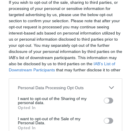
καθόλου η πρότασή του «
θα πούμε ότι τη σημαία την
If you wish to opt-out of the sale, sharing to third parties, or
processing of your personal or sensitive information for
πήρε ο αέρας
». Όταν η Ελλάδα βγήκε από τα γεγονότα
targeted advertising by us, please use the below opt-out
των Ιμίων κληρονομώντας τις γκρίζες ζώνες και την
section to confirm your selection. Please note that after your
αμφισβήτηση μιας περιοχής για την οποία ως τότε
opt-out request is processed you may continue seeing
κανείς δεν είχε εγείρει σοβαρές αξιώσεις. Προφανώς
interest-based ads based on personal information utilized by
και κανένας δεν είναι αρκετά τρελός για να υποστηρίξει
us or personal information disclosed to third parties prior to
your opt-out. You may separately opt-out of the further
πως η σωστή απάντηση θα ήταν ο πόλεμος (που θα μας
disclosure of your personal information by third parties on the
έδινε πολλούς -κατά Πάγκαλο- καλούς Τούρκους,
IAB’s list of downstream participants. This information may
δηλαδή νεκρούς, όπως άλλωστε και Έλληνες). Όμως,
also be disclosed by us to third parties on the
IAB’s List of
ταυτόχρονα, δύσκολα βρίσκεις άνθρωπο που να θεωρεί
Downstream Participants
that may further disclose it to other
third parties.
πως όσα συνέβησαν εκείνες τις μέρες αποτελούν
παράσημο της ελληνικής εξωτερικής πολιτικής στη
Personal Data Processing Opt Outs
διαχείριση μιας κρίσης.
I want to opt-out of the Sharing of my
personal data.
Opted In
I want to opt-out of the Sale of my
Personal Data.
Opted In