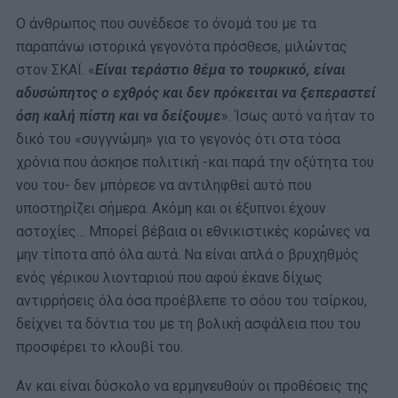
Ο άνθρωπος που συνέδεσε το όνομά του με τα
παραπάνω ιστορικά γεγονότα πρόσθεσε, μιλώντας
στον ΣΚΑΪ. «
Είναι τεράστιο θέμα το τουρκικό, είναι
αδυσώπητος ο εχθρός και δεν πρόκειται να ξεπεραστεί
όση καλή πίστη και να δείξουμε
». Ίσως αυτό να ήταν το
δικό του «συγγνώμη» για το γεγονός ότι στα τόσα
χρόνια που άσκησε πολιτική -και παρά την οξύτητα του
νου του- δεν μπόρεσε να αντιληφθεί αυτό που
υποστηρίζει σήμερα. Ακόμη και οι έξυπνοι έχουν
αστοχίες… Μπορεί βέβαια οι εθνικιστικές κορώνες να
μην τίποτα από όλα αυτά. Να είναι απλά ο βρυχηθμός
ενός γέρικου λιονταριού που αφού έκανε δίχως
αντιρρήσεις όλα όσα προέβλεπε το σόου του τσίρκου,
δείχνει τα δόντια του με τη βολική ασφάλεια που του
προσφέρει το κλουβί του.
Αν και είναι δύσκολο να ερμηνευθούν οι προθέσεις της