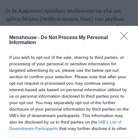
Οι δε Αμερικανοί πρόεδροι αποδεικνύονται εδώ και
χρόνια δέσμιοι (πειθήνια όργανα, ίσως) των μεγάλων
εταιριών κατασκευής όπλων, οι οποίες έχουν επιβάλλει
στην πολιτική εξουσία τη λογική ότι η μπίζνα αυτή είναι
Menshouse -
Do Not Process My Personal
Information
πολύ μεγάλη για να σταματήσει επειδή 17, 58, 234, 876
άνθρωποι σκοτώνονται κάθε μέρα, κάθε χρόνο, επειδή
If you wish to opt-out of the sale, sharing to third parties, or
πολύς (σαλεμένος) λαός κυκλοφορεί ελεύθερος με το
processing of your personal or sensitive information for
δάκτυλο στη σκανδάλη.
targeted advertising by us, please use the below opt-out
section to confirm your selection. Please note that after your
opt-out request is processed you may continue seeing
interest-based ads based on personal information utilized by
ΜΠΑΛΑ
us or personal information disclosed to third parties prior to
your opt-out. You may separately opt-out of the further
Η αλήθεια για τον Ετιέν Καμαρά
disclosure of your personal information by third parties on the
IAB’s list of downstream participants. This information may
also be disclosed by us to third parties on the
IAB’s List of
Downstream Participants
that may further disclose it to other
Ο Ντόναλντ Τραμπ δεν έχει τέτοια θέματα. Και
third parties.