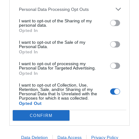
ταγμένος ανοικτά υπέρ της οπλοκατοχής είναι και ό,τι
Personal Data Processing Opt Outs
του κατέβει λέει εδώ και χρόνια, αδιαφορώντας για τις
συνέπειες.
I want to opt-out of the Sharing of my
personal data.
Opted In
Πέρα από «τσάι και συμπάθεια», ο νυν
αμερικανός πρόεδρος δεν δείχνει
I want to opt-out of the Sale of my
Personal Data.
διατεθειμένος να κάνει και πολλά πράγματα,
Opted In
πλην μιας γενικόλογης αναφοράς περί
I want to opt-out of processing my
επανεξέτασης των ορίων ηλικίας για όσους
Personal Data for Targeted Advertising.
κατέχουν όπλα και μιας ξεδοντιασμένης
Opted In
αποστροφής για το πόσο κρίμα είναι που
I want to opt-out of Collection, Use,
κέντρα ψυχικής υγείας, τα οποία θα
Retention, Sale, and/or Sharing of my
Personal Data that Is Unrelated with the
μπορούσαν να βοηθήσουν διαταραγμένους
Purposes for which it was collected.
Opted Out
ανθρώπους, έχουν κλείσει.
CONFIRM
Κι όμως, αυτή τη φορά ο πρόεδρος ξεπέρασε τον εαυτό
του. Αφού συμφώνησε ότι στα σχολεία πλέον πρέπει να
υπάρχουν ιδιωτικοί φρουροί, επανέφερε στο τραπέζι
Data Deletion
Data Access
Privacy Policy