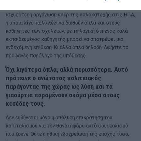
μια πρόταση που είχε εισηγηθεί παλιότερη η NRA, η
ισχυρότερη οργάνωση υπέρ της οπλοκατοχής στις ΗΠΑ,
η οποία λίγο-πολύ λέει να δωθούν όπλα και στους
καθηγητές των σχολείων, με τη λογική ότι ένας καλά
εκπαιδευμένος καθηγητής μπορεί να αποτρέψει μια
ενδεχόμενη επίθεση. Κι άλλα όπλα δηλαδή. Αφήστε το
προφανές παράλογο της υπόθεσης.
Όχι λιγότερα όπλα, αλλά περισσότερα. Αυτό
πρότεινε ο ανώτατος πολιτειακός
παράγοντας της χώρας ως λύση και τα
γιαούρτια παραμένουν ακόμα μέσα στους
κεσέδες τους.
Δεν ευθύνεται μόνο η απόλυτη επικράτηση του
καπιταλισμού για τον θανατηφόρο αυτό σουρεαλισμό
που ζούνε. Ούτε η ηθική εξαχρείωση της εποχής τόσο,