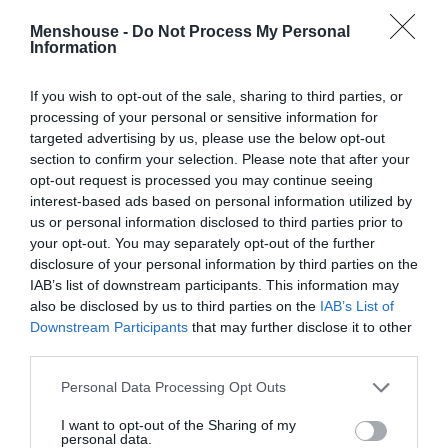
έκανε ξανά τα ίδια.
Menshouse -
Do Not Process My Personal
Information
If you wish to opt-out of the sale, sharing to third parties, or
ΜΠΑΛΑ
processing of your personal or sensitive information for
Η αλήθεια για τον Ετιέν Καμαρά
targeted advertising by us, please use the below opt-out
section to confirm your selection. Please note that after your
opt-out request is processed you may continue seeing
interest-based ads based on personal information utilized by
us or personal information disclosed to third parties prior to
Παρεμπιμπτόντως ο Νίκος Τόσκας έχει ορκιστεί
your opt-out. You may separately opt-out of the further
Υπουργός ΠΡΟΣΤΑΣΙΑΣ ΤΟΥ ΠΟΛΙΤΗ.
disclosure of your personal information by third parties on the
IAB’s list of downstream participants. This information may
Επίσης κανείς δεν κατάλαβε αρχικά για ποιο
also be disclosed by us to third parties on the
IAB’s List of
λόγο ο Αλέξης Τσίπρας επισκέφτηκε εν
Downstream Participants
that may further disclose it to other
third parties.
κρυπτώ μια εβδομάδα αργότερα το (άδειο από
κατοίκους) πεδίο της καταστροφής,
Personal Data Processing Opt Outs
ανακοινώνοντας ο ίδιος, μέσω του
I want to opt-out of the Sharing of my
προσωπικού λογαριασμού του στο Twitter, την
personal data.