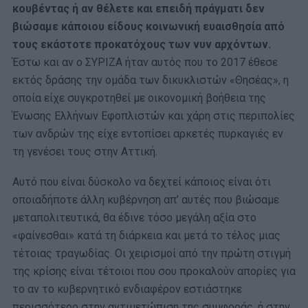
κουβέντας ή αν θέλετε και επειδή πράγματι δεν
βιώσαμε κάποιου είδους κοινωνική ευαισθησία από
τους εκάστοτε προκατόχους των νυν αρχόντων.
Έστω και αν ο ΣΥΡΙΖΑ ήταν αυτός που το 2017 έθεσε
εκτός δράσης την ομάδα των δικυκλιστών «Θησέας», η
οποία είχε συγκροτηθεί με οικονομική βοήθεια της
Ένωσης Ελλήνων Εφοπλιστών και χάρη στις περιπολίες
των ανδρών της είχε εντοπίσει αρκετές πυρκαγιές εν
τη γενέσει τους στην Αττική.
Αυτό που είναι δύσκολο να δεχτεί κάποιος είναι ότι
οποιαδήποτε άλλη κυβέρνηση απ’ αυτές που βιώσαμε
μεταπολιτευτικά, θα έδινε τόσο μεγάλη αξία στο
«φαίνεσθαι» κατά τη διάρκεια και μετά το τέλος μιας
τέτοιας τραγωδίας. Οι χειρισμοί από την πρώτη στιγμή
της κρίσης είναι τέτοιοι που σου προκαλούν απορίες για
το αν το κυβερνητικό ενδιαφέρον εστιάστηκε
περισσότερο στην αντιμετώπιση της συμφοράς, ή στην