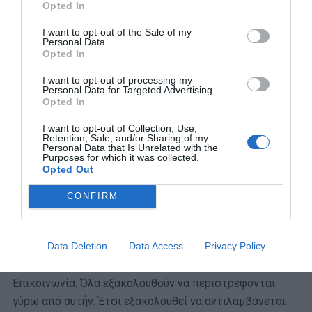
Opted In
«ανείπωτη θλίψη» του, αλλά και τον
«απέραντο σεβασμό» σε όσους βρέθηκαν στο
I want to opt-out of the Sale of my
Personal Data.
πλευρό των πληγέντων.
Opted In
Αργότερα όλοι κατάλαβαν το λόγο. Σκεφτείτε να είχαν
I want to opt-out of processing my
Personal Data for Targeted Advertising.
ειδοποιηθεί οι τηλεοπτικοί σταθμοί και να έπεφτε πάνω
Opted In
σε κάποιον αγανακτισμένο, συγγενή θυμάτων. Η
I want to opt-out of Collection, Use,
επίσκεψη ήταν απολύτως ελεγχόμενη. Ο πρωθυπουργός
Retention, Sale, and/or Sharing of my
Personal Data that Is Unrelated with the
θέλησε να αποκαταστήσει το ηγετικό προφίλ του,
Purposes for which it was collected.
δείχνοντας ότι έστω και καθυστερημένα βρέθηκε στον
Opted Out
τόπο της τραγωδίας για να εμψυχώσει στρατιώτες,
CONFIRM
πυροσβέστες και εθελοντές.
Με τους δικούς του όρους όμως. Δεν είχε καμία διάθεση
Data Deletion
Data Access
Privacy Policy
να εξαναγκαστεί σε διάλογο με τυχόν πληγέντες.
Επικοινωνία. Όλα εξακολουθούν να περιστρέφονται
γύρω από αυτήν. Έτσι εξακολουθεί να αντιλαμβάνεται