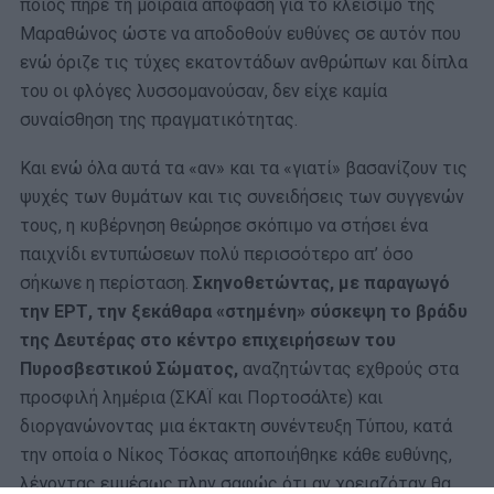
ποιος πήρε τη μοιραία απόφαση για το κλείσιμο της
Μαραθώνος ώστε να αποδοθούν ευθύνες σε αυτόν που
ενώ όριζε τις τύχες εκατοντάδων ανθρώπων και δίπλα
του οι φλόγες λυσσομανούσαν, δεν είχε καμία
συναίσθηση της πραγματικότητας.
Και ενώ όλα αυτά τα «αν» και τα «γιατί» βασανίζουν τις
ψυχές των θυμάτων και τις συνειδήσεις των συγγενών
τους, η κυβέρνηση θεώρησε σκόπιμο να στήσει ένα
παιχνίδι εντυπώσεων πολύ περισσότερο απ’ όσο
σήκωνε η περίσταση.
Σκηνοθετώντας, με παραγωγό
την ΕΡΤ, την ξεκάθαρα «στημένη» σύσκεψη το βράδυ
της Δευτέρας στο κέντρο επιχειρήσεων του
Πυροσβεστικού Σώματος,
αναζητώντας εχθρούς στα
προσφιλή λημέρια (ΣΚΑΪ και Πορτοσάλτε) και
διοργανώνοντας μια έκτακτη συνέντευξη Τύπου, κατά
την οποία ο Νίκος Τόσκας αποποιήθηκε κάθε ευθύνης,
λέγοντας εμμέσως πλην σαφώς ότι αν χρειαζόταν θα