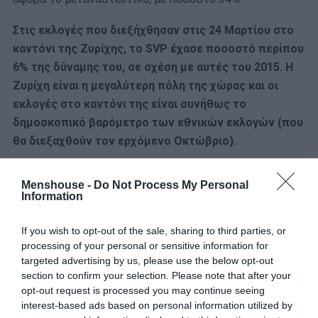
Στις εκλογές που διεξήχθησαν στις 24 Μαρτίου στο
καντόνι της Ζυρίχης, το SVP έχασε ποσοστό περίπου
6% της δύναμης του, σε σχέση με αυτές του 2015. H
Ζυρίχη είναι η μεγαλύτερη πόλη της χώρας και οι
εκλογές στο καντόνι της είναι συνήθως το
δημοσκοπικό βαρόμετρο των εθνικών εκλογών (που
θα διεξαχθούν τον ερχόμενο Οκτώβριο).
Σύμφωνα με τον ελβετικό Τύπο, οι λαϊκιστές έχουν
Menshouse -
Do Not Process My Personal
βρεθεί προ εκπλήξεως και δεν ξέρουν πώς να
Information
διαχειριστούν τα νέα δεδομένα, την ολοένα και
αυξανόμενη επιρροή δηλαδή του «Λίμπερο» στο δημόσιο
If you wish to opt-out of the sale, sharing to third parties, or
διάλογο.
processing of your personal or sensitive information for
targeted advertising by us, please use the below opt-out
section to confirm your selection. Please note that after your
Το κίνημα των ακτιβιστών δεν παίζει με «συμβατικά»
opt-out request is processed you may continue seeing
όπλα και για αυτό είναι πολύ δύσκολο να βρεθούν
interest-based ads based on personal information utilized by
αντίβαρα στην καμπάνια του. Η διαφημιστική εταιρία