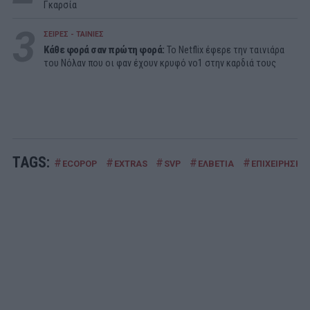
Γκαρσία
3
ΣΕΙΡΕΣ - ΤΑΙΝΙΕΣ
Κάθε φορά σαν πρώτη φορά:
Το Netflix έφερε την ταινιάρα
του Νόλαν που οι φαν έχουν κρυφό νο1 στην καρδιά τους
TAGS:
#
#
#
#
#
ECOPOP
EXTRAS
SVP
ΕΛΒΕΤΙΑ
ΕΠΙΧΕΙΡΗΣΗ 