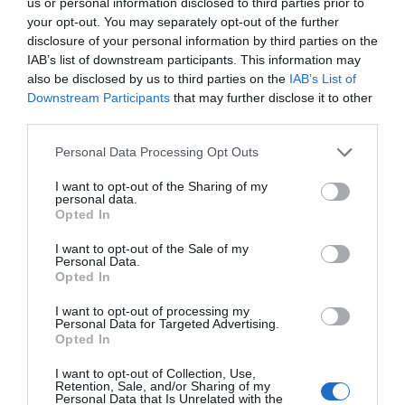
us or personal information disclosed to third parties prior to
που την έχει αναλάβει έχει καταρρίψει όλα τα taboo
your opt-out. You may separately opt-out of the further
disclosure of your personal information by third parties on the
της… political correct προσέγγισης στην επικοινωνία. Και
IAB’s list of downstream participants. This information may
αυτό αποδεικνύεται ότι εκτοξεύει τη δημοφιλία του
also be disclosed by us to third parties on the
IAB’s List of
«Λίμπερο».
Downstream Participants
that may further disclose it to other
third parties.
Στην πρώτη εκστρατεία του, το 2014, αντιτάθηκε σε
μια άλλη αντιμεταναστευτική δύναμη, την Οικολογική
Personal Data Processing Opt Outs
και Πληθυσμιακή Ένωση της Ελβετίας (ECOPOP), που
I want to opt-out of the Sharing of my
έθεσε προς δημοψήφισμα την ιδέα θέπισης
personal data.
Opted In
αυστηρότατων μέτρων στη μετανάστευση ως
προϋπόθεση για ένα καλύτερο… περιβάλλον.
I want to opt-out of the Sale of my
Personal Data.
Opted In
Με χρηματοδότηση από τον κόσμο, το κίνημα ξεκίνησε
μία καμπάνια, που σάρωσε σε Μ.Μ.Ε και social media.
I want to opt-out of processing my
Personal Data for Targeted Advertising.
«Στρατός» από νέους εθελοντές, μοίραζε προφυλακτικά
Opted In
σε ροζ συσκευασίες έξω από τα κλαμπ, προτρέποντας
I want to opt-out of Collection, Use,
τον κόσμο «να προλάβει την καταστροφή: Κάνετε σεξ
Retention, Sale, and/or Sharing of my
Personal Data that Is Unrelated with the
κατά του Ecopop»!