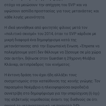
στόχο να μειώσουν την απήχηση του SVP και να
υψώσουν ασπίδα προστασίας για τους μετανάστες και
κάθε λογής μειονότητα.
Η ιδεά γεννήθηκε από φοιτητές φίλους μετά τον
«πολιτικό σεισμό» του 2014, όταν το SVP κέρδισε με
μικρή διαφορά ένα δημοψήφισμα κατά της
μετανάστευσης από την Ευρωπαϊκή Ενωση. «Έπρεπε να
πολεμήσουμε γιατί δεν θέλουμε να ζήσουμε σε μία χώρα
σαν αυτήν», δήλωσε στον Guardian η 29χρονη Φλάβια
Κλάινερ, αντιπρόεδρος του κινήματος.
Η έντονη δράση του έχει ήδη αλλάξει τους
συσχετισμούς στην κατεύθυνση της κοινής γνώμης. Τον
περασμένο Νοέμβριο η πλειοψηφούσα ακροδεξιά
συνετρίβη στο δημοψήφισμα για την υπερίσχυση (ή όχι)
της ελβετικής νομοθεσίας έναντι της διεθνούς σε ότι
αφορά το μεταναστευτικό, με ποσοστό 34%.