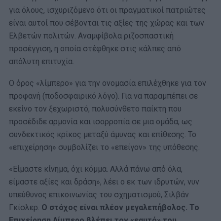
για όλους, ισχυριζόμενο ότι οι πραγματικοί πατριώτες
είναι αυτοί που σέβονται τις αξίες της χώρας και των
Ελβετών πολιτών. Αναμφίβολα ριζοσπαστική
προσέγγιση, η οποία στέφθηκε στις κάλπες από
απόλυτη επιτυχία.
Ο όρος «λίμπερο» για την ονομασία επιλέχθηκε για τον
προφανή (ποδοσφαιρικό λόγο). Για να παραμπέπει σε
εκείνο τον ξεχωριστό, πολυσύνθετο παίκτη που
προσέδιδε αρμονία και ισορροπία σε μια ομάδα, ως
συνδεκτικός κρίκος μεταξύ άμυνας και επίθεσης. Το
«επιχείρηση» συμβολίζει το «επείγον» της υπόθεσης.
«Είμαστε κίνημα, όχι κόμμα. Αλλά πάνω από όλα,
είμαστε αξίες και δράση», λέει ο εκ των ιδρυτών, νυν
υπεύθυνος επικοινωνίας του σχηματισμού, Σιλβάν
Γκίσλερ.
Ο στόχος είναι πλέον μεγαλεπήβολος. Το
Επιχείρηση Λίμπερο βλέπει τον «εαυτό» του