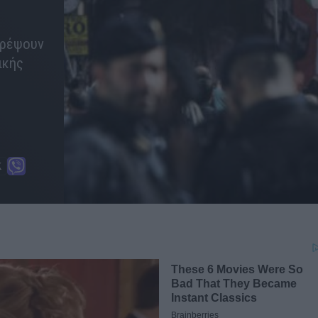
τρέψουν
ικής