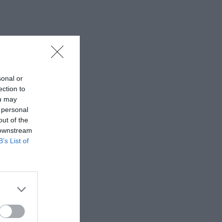
sonal or
ection to
ou may
 personal
out of the
 downstream
B’s List of