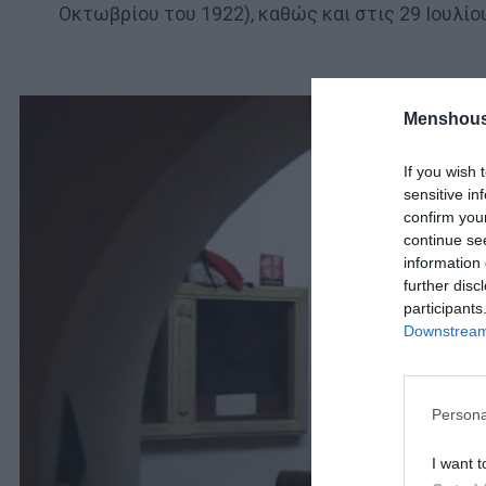
Οκτωβρίου του 1922), καθώς και στις 29 Ιουλίο
Menshous
If you wish 
sensitive in
confirm you
continue se
information 
further disc
participants
Downstream 
Persona
I want t