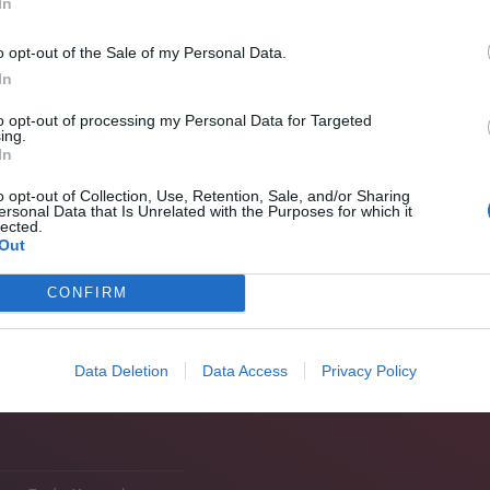
In
o opt-out of the Sale of my Personal Data.
In
to opt-out of processing my Personal Data for Targeted
ing.
In
o opt-out of Collection, Use, Retention, Sale, and/or Sharing
ersonal Data that Is Unrelated with the Purposes for which it
lected.
ηση του έχει πανηγυρικό χαρακτήρα για τους
Out
 με την εκλογή του νέου δημάρχου του Πρεντάπιο
CONFIRM
το Μαυσωλείο του Ντούτσε θα ανοίξει και θα δέχεται
Data Deletion
Data Access
Privacy Policy