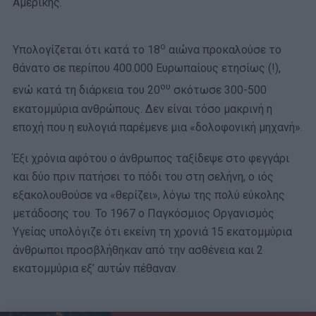
Αμερικής.
ο
Υπολογίζεται ότι κατά το 18
αιώνα προκαλούσε το
θάνατο σε περίπου 400.000 Ευρωπαίους ετησίως (!),
ου
ενώ κατά τη διάρκεια του 20
σκότωσε 300-500
εκατομμύρια ανθρώπους. Δεν είναι τόσο μακρινή η
εποχή που η ευλογιά παρέμενε μια «δολοφονική μηχανή».
Έξι χρόνια αφότου ο άνθρωπος ταξίδεψε στο φεγγάρι
και δύο πριν πατήσει το πόδι του στη σελήνη, ο ιός
εξακολουθούσε να «θερίζει», λόγω της πολύ εύκολης
μετάδοσης του. Το 1967 ο Παγκόσμιος Οργανισμός
Υγείας υπολόγιζε ότι εκείνη τη χρονιά 15 εκατομμύρια
άνθρωποι προσβλήθηκαν από την ασθένεια και 2
εκατομμύρια εξ’ αυτών πέθαναν.