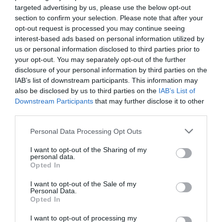
targeted advertising by us, please use the below opt-out
δημιουργήσει έναν συγγενικό ιό, πόσο δύσκολο θα ήταν
section to confirm your selection. Please note that after your
να παρασκευάσει κάποιος ένα φονικό βιολογικό όπλο,
opt-out request is processed you may continue seeing
μέσω της αναδημιουργίας του ιού της ευλογιάς;
interest-based ads based on personal information utilized by
us or personal information disclosed to third parties prior to
Ο επικεφαλής της μελέτης, ο ιολόγος Ντέιβιντ Έβανς
your opt-out. You may separately opt-out of the further
disclosure of your personal information by third parties on the
του Πανεπιστημίου του Έντμοντον, δεν έκρυψε σε
IAB’s list of downstream participants. This information may
δημόσια τοποθέτηση του πώς το πείραμα εμπίπτει στην
also be disclosed by us to third parties on the
IAB’s List of
κατηγορία της «έρευνας διπλής χρήσης».
Ότι δηλαδή θα
Downstream Participants
that may further disclose it to other
μπορούσε δυνητικά να χρησιμοποιηθεί είτε για καλό
third parties.
είτε, για κακό σκοπό.
Από τη στιγμή που φάρμακο έως
Personal Data Processing Opt Outs
τότε δεν υπήρχε για την ασθένεια, το απόλυτο κακό θα
ήταν η «νεκρανάσταση» του ιού, με βάση το γνωστό
I want to opt-out of the Sharing of my
personal data.
γονιδίωμά του.
Opted In
«Δεν γνωρίζω αν αυξήθηκε το ρίσκο τώρα που δείξαμε
I want to opt-out of the Sale of my
Personal Data.
πώς μπορεί να γίνει, αλλά η αλήθεια είναι ότι το ρίσκο
Opted In
ήταν πάντα εκεί», δήλωσε τότε Έβανς,
ο οποίος
I want to opt-out of processing my
παρουσίασε τα βασικά ευρήματα της μελέτης το