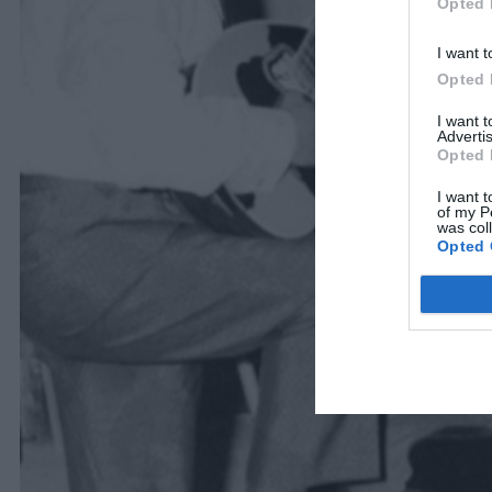
Opted 
I want t
Opted 
I want 
Advertis
Opted 
I want t
of my P
was col
Opted 