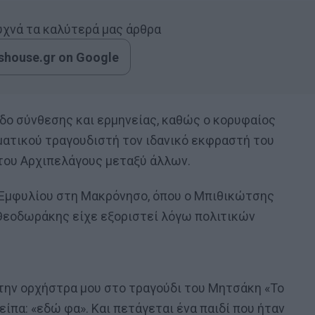
συχνά τα καλύτερά μας άρθρα
house.gr on Google
δο σύνθεσης και ερμηνείας, καθώς ο κορυφαίος
ματικού τραγουδιστή τον ιδανικό εκφραστή του
 του Αρχιπελάγους μεταξύ άλλων.
υ Εμφυλίου στη Μακρόνησο, όπου ο Μπιθικώτσης
εοδωράκης είχε εξοριστεί λόγω πολιτικών
 την ορχήστρα μου στο τραγούδι του Μητσάκη «Το
είπα: «εδώ φα». Και πετάγεται ένα παιδί που ήταν