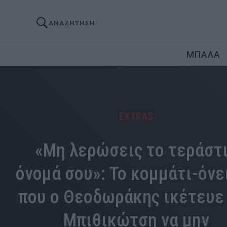
ΑΝΑΖΗΤΗΣΗ
ΜΠΑΛΑ
EXTRAS
«Μη λερώσεις το τεράστ
όνομά σου»: Το κομμάτι-όνε
που o Θεοδωράκης ικέτευε
Μπιθικώτση να μην