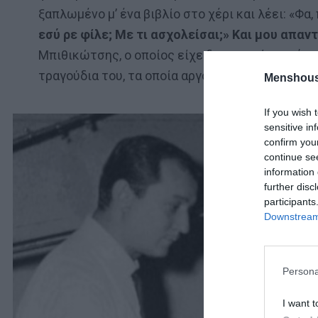
ξαπλωμένο μ’ ένα βιβλίο στο χέρι και λέει: «Φα,
εσύ ρε φίλε; Με τι ασχολείσαι;» Και μου απα
Μπιθικώτσης, ο οποίος είχε δημιουργήσει τότ
τραγούδια του, τα οποία αργότερα θα γινόντουσ
Menshous
If you wish 
sensitive in
confirm you
continue se
information 
further disc
participants
Downstream 
Persona
I want t