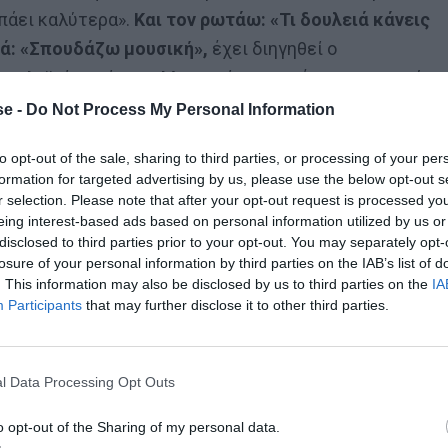
 πάει καλύτερα».
Και τον ρωτάω: «Τι δουλειά κάνεις
ντά: «Σπουδάζω μουσική»,
έχει διηγηθεί ο
ε τη λαϊκή ορχήστρα Μακρονήσου και έγραφε τα πρώτα
αν μεγάλες επιτυχίες.
e -
Do Not Process My Personal Information
to opt-out of the sale, sharing to third parties, or processing of your per
formation for targeted advertising by us, please use the below opt-out s
r selection. Please note that after your opt-out request is processed y
eing interest-based ads based on personal information utilized by us or
disclosed to third parties prior to your opt-out. You may separately opt-
losure of your personal information by third parties on the IAB’s list of
. This information may also be disclosed by us to third parties on the
IA
Participants
that may further disclose it to other third parties.
l Data Processing Opt Outs
o opt-out of the Sharing of my personal data.