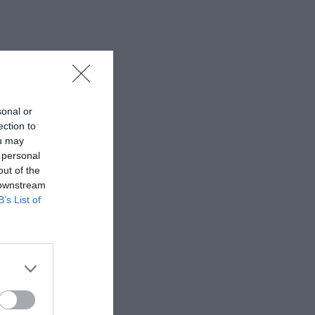
sonal or
ection to
ou may
 personal
out of the
 downstream
B’s List of