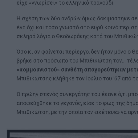
είχε «γνωρίσει» το ελληνικό τραγούδι.
Η σχέση των δύο ανδρών όμως δοκιμάστηκε σε 
ένα όχι και τόσο γνωστό στο ευρύ κοινό περισ
σκληρά λόγια ο Θεοδωράκης κατά του Μπιθικώ
Όσο κι αν φαίνεται περίεργο, δεν ήταν μόνο ο
βρήκε στο πρόσωπο του Μπιθικώτση τον… τέλε
«κομμουνιστού» συνθέτη απαγορεύτηκαν μετ
Μπιθικώτσης κλήθηκε τον Ιούλιο του ’67 από τ
Ο πρώην στενός συνεργάτης του έκανε ό,τι μπο
αποφεύχθηκε το γεγονός, είδε το φως της δημ
Μπιθικώτση, με την οποία τον «ικέτευε» να αρ