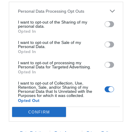
Νήαρ Ηστ, Μίλωνας, Αμπελόκηποι, Σπόρτινκ, Δάφνη,
Personal Data Processing Opt Outs
Παπάγου, Καλλιθέα, Περιστέρι
. Κάθε μία τους δικούς
της, με ορισμένους βέβαια να ξεχωρίζουν λόγω ψυχής,
I want to opt-out of the Sharing of my
personal data.
σωματοδομής αλλά και της σχέσης τους με το
Opted In
κομμωτήριο.
I want to opt-out of the Sale of my
Personal Data.
Opted In
I want to opt-out of processing my
Personal Data for Targeted Advertising.
Opted In
I want to opt-out of Collection, Use,
Retention, Sale, and/or Sharing of my
Personal Data that Is Unrelated with the
Purposes for which it was collected.
Opted Out
CONFIRM