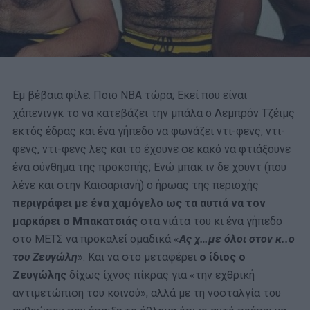
Εμ βέβαια φίλε. Ποιο NBA τώρα; Εκεί που είναι
χάπενινγκ το να κατεβάζει την μπάλα ο Λεμπρόν Τζέιμς
εκτός έδρας και ένα γήπεδο να φωνάζει ντι-φενς, ντι-
φενς, ντι-φενς λες και το έχουνε σε κακό να φτιάξουνε
ένα σύνθημα της προκοπής; Ενώ μπακ ιν δε χουντ (που
λένε και στην Καισαριανή) ο ήρωας της περιοχής
περιγράφει με ένα χαμόγελο ως τα αυτιά να τον
μαρκάρει ο Μπακατσιάς
στα νιάτα του κι ένα γήπεδο
στο ΜΕΤΣ να προκαλεί ομαδικά «
Ας χ…με όλοι στον κ..ο
του Ζευγώλη
». Και να στο μεταφέρει
ο ίδιος ο
Ζευγώλης
δίχως ίχνος πίκρας για «την εχθρική
αντιμετώπιση του κοινού», αλλά με τη νοσταλγία του