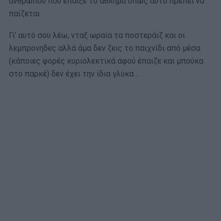
ανθρώπου που έπαιξε το άθλημα όπως αυτό πρέπει να
παίζεται.
Γι’ αυτό σου λέω, νταξ ωραία τα ποστεράιζ και οι
λεμπρονηδες αλλά άμα δεν ζεις το παιχνίδι από μέσα
(κάποιες φορές κυριολεκτικά αφού έπαιζε και μπούκα
στο παρκέ) δεν έχει την ίδια γλύκα…