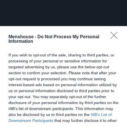
Menshouse -
Do Not Process My Personal
Information
If you wish to opt-out of the sale, sharing to third parties, or
processing of your personal or sensitive information for
Ωστόσο η αγάπη του μπαμπά για τα εδέσματα που
targeted advertising by us, please use the below opt-out
προκαλούν έμφραγμα και χοληστερίνη τον κράτησε
section to confirm your selection. Please note that after your
opt-out request is processed you may continue seeing
μακριά από το μαγικό κόσμο του NBA, γεγονός που τον
interest-based ads based on personal information utilized by
κάνει τον τρίτο –
μετά τους Γκάλη και Διαμαντίδη
–
us or personal information disclosed to third parties prior to
παιχταρά που δεν έκανε το βήμα για την αντίπερα όχθη
your opt-out. You may separately opt-out of the further
του Ατλαντικού. Το μπάσκετ όμως, το γνήσιο, της
disclosure of your personal information by third parties on the
IAB’s list of downstream participants. This information may
Γηραιάς Ηπείρου, αυτό για το οποίο αγωνίστηκαν οι
also be disclosed by us to third parties on the
IAB’s List of
πρωτεργάτες της ευρωπαϊκής ενοποίησης, στηρίχθηκε
Downstream Participants
that may further disclose it to other
στη λαϊκότητα των ηρώων της γειτονιάς.
Παγκράτι,
third parties.