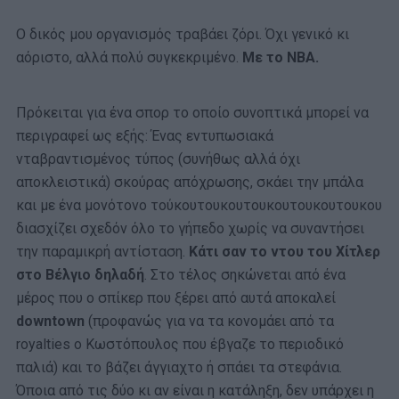
Ο δικός μου οργανισμός τραβάει ζόρι. Όχι γενικό κι
αόριστο, αλλά πολύ συγκεκριμένο.
Με το NBA.
Πρόκειται για ένα σπορ το οποίο συνοπτικά μπορεί να
περιγραφεί ως εξής: Ένας εντυπωσιακά
νταβραντισμένος τύπος (συνήθως αλλά όχι
αποκλειστικά) σκούρας απόχρωσης, σκάει την μπάλα
και με ένα μονότονο τούκουτουκουτουκουτουκουτουκου
διασχίζει σχεδόν όλο το γήπεδο χωρίς να συναντήσει
την παραμικρή αντίσταση.
Κάτι σαν το ντου του Χίτλερ
στο Βέλγιο δηλαδή
. Στο τέλος σηκώνεται από ένα
μέρος που ο σπίκερ που ξέρει από αυτά αποκαλεί
downtown
(προφανώς για να τα κονομάει από τα
royalties ο Κωστόπουλος που έβγαζε το περιοδικό
παλιά) και το βάζει άγγιαχτο ή σπάει τα στεφάνια.
Όποια από τις δύο κι αν είναι η κατάληξη, δεν υπάρχει η