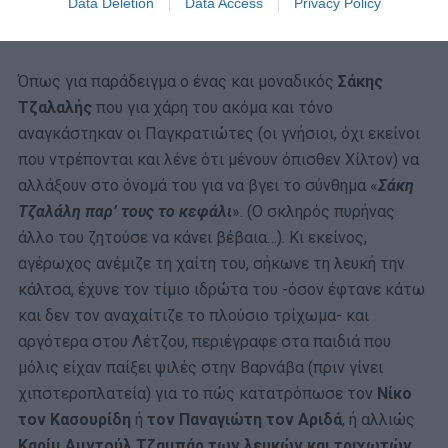
Data Deletion
Data Access
Privacy Policy
Όπως για παράδειγμα ο ένας και μοναδικός
Σάκης
Τζαλαλής
που για χάρη του ακόμα και τόνο
αναγκάστηκαν οι Παγκρατιώτες (οι γνήσιοι, όχι εκείνοι
που ντρέπονται και λένε ότι μένουν όπισθεν Χίλτον) να
αλλάξουν στο όνομά του για να βγει το σύνθημα «
Σάκη
Τζαλάλη παρ’ τους το κεφάλι
». (Ο σκληρός πυρήνας
άλλο του ζητούσε να κάνει βέβαια…). Κι εκείνος,
αγέρωχος ανέμιζε τη χαίτη του, σήκωνε τη λευκή την
κάλτσα, έχυνε τον τίμιο ιδρώτα του -όσον έφτανε κάτω
και δεν τον αναχαίτιζε το πλούσιο τρίχωμα- και
αργότερα στου Λέτζου, περιέγραφε στα παιδιά που
μόλις είχαν παίξει ψιλές στην Βαρνάβα (πριν γίνει
χιπστεροπλατεία) για το πώς κατατρόπωσε τον
Νίκο
τον Κασουρίδη
ή
τον Παναγιώτη τον Αριδά
, ή αλλιώς
Καρίμ Αμντούλ Τζαμπάρ των λευκών και τριχωτών