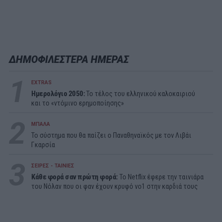
ΔΗΜΟΦΙΛΕΣΤΕΡΑ ΗΜΕΡΑΣ
1
EXTRAS
Ημερολόγιο 2050:
To τέλος του ελληνικού καλοκαιριού
και το «ντόμινο ερημοποίησης»
2
ΜΠΑΛΑ
Το σύστημα που θα παίζει ο Παναθηναϊκός με τον Λιβάι
Γκαρσία
3
ΣΕΙΡΕΣ - ΤΑΙΝΙΕΣ
Κάθε φορά σαν πρώτη φορά:
Το Netflix έφερε την ταινιάρα
του Νόλαν που οι φαν έχουν κρυφό νο1 στην καρδιά τους