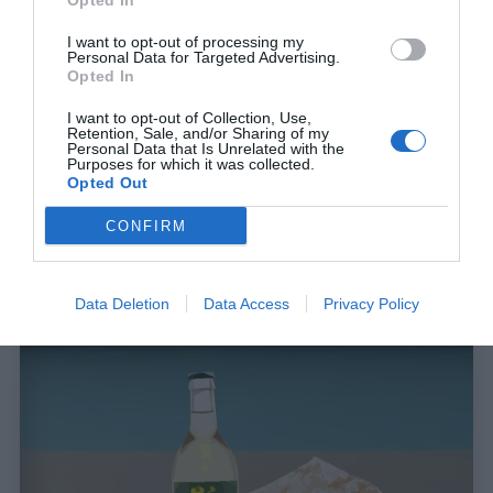
Opted In
I want to opt-out of processing my
Personal Data for Targeted Advertising.
Opted In
I want to opt-out of Collection, Use,
Retention, Sale, and/or Sharing of my
Η Άστον Μάρτιν, το ονειρικό αυτοκίνητο κάθε παιδιού το
Personal Data that Is Unrelated with the
Purposes for which it was collected.
οποίο θέλει κάποια στιγμή να αποκτήσει ένα σπίτι στο
Opted Out
Μπάντεν Μπάντεν, ένα σπίτι στον Μέλανα Δρυμό.
CONFIRM
Data Deletion
Data Access
Privacy Policy