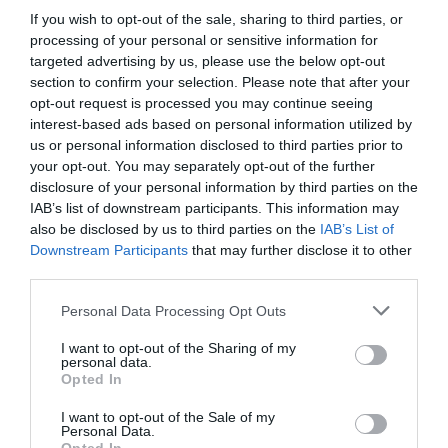
καλαμακιών, στα Διαβατά, μπροστά από δομές
If you wish to opt-out of the sale, sharing to third parties, or
processing of your personal or sensitive information for
προσφύγων. Το σύμβολο της φιλοξενίας και της
targeted advertising by us, please use the below opt-out
ανθρωπιάς πρέπει να βρίσκεται σε τουλάχιστον έναν
section to confirm your selection. Please note that after your
τοίχο του σχολείου.
opt-out request is processed you may continue seeing
interest-based ads based on personal information utilized by
us or personal information disclosed to third parties prior to
your opt-out. You may separately opt-out of the further
disclosure of your personal information by third parties on the
IAB’s list of downstream participants. This information may
also be disclosed by us to third parties on the
IAB’s List of
Downstream Participants
that may further disclose it to other
third parties.
Personal Data Processing Opt Outs
I want to opt-out of the Sharing of my
personal data.
Opted In
I want to opt-out of the Sale of my
Personal Data.