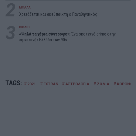
2
ΜΠΑΛΑ
Χρειάζεται και εκεί παίκτη ο Παναθηναϊκός
3
ΒΙΒΛΙΟ
«Ψηλά τα χέρια σύντροφε»:
Ένα σκοτεινό crime στην
«φωτεινή» Ελλάδα των 90s
TAGS:
#
#
#
#
#
2021
EXTRAS
ΑΣΤΡΟΛΟΓΙΑ
ΖΩΔΙΑ
ΚΟΡΟΝΟΪ