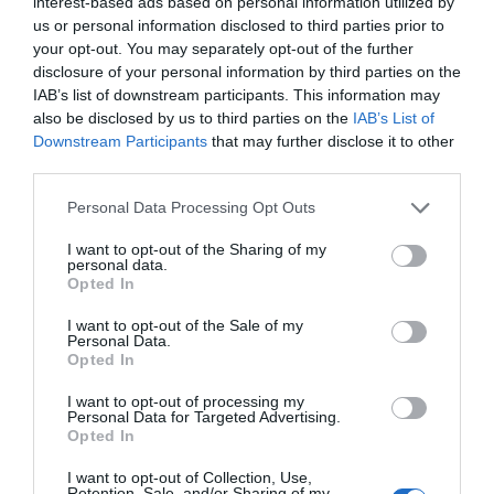
interest-based ads based on personal information utilized by
Ζυγός
us or personal information disclosed to third parties prior to
your opt-out. You may separately opt-out of the further
Σκορπιός
disclosure of your personal information by third parties on the
IAB’s list of downstream participants. This information may
Τοξότης
also be disclosed by us to third parties on the
IAB’s List of
Downstream Participants
that may further disclose it to other
third parties.
Αιγόκερως
Personal Data Processing Opt Outs
Υδροχόος
I want to opt-out of the Sharing of my
personal data.
Ιχθύες
Opted In
I want to opt-out of the Sale of my
Personal Data.
Opted In
ΜΠΑΛΑ
I want to opt-out of processing my
Personal Data for Targeted Advertising.
Χρειάζεται και εκεί παίκτη ο Παναθηναϊκός
Opted In
I want to opt-out of Collection, Use,
Retention, Sale, and/or Sharing of my