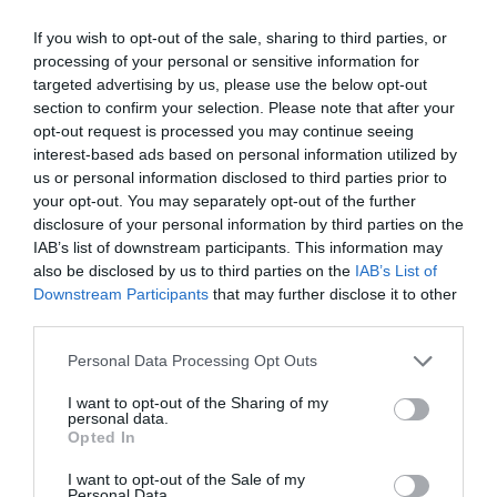
If you wish to opt-out of the sale, sharing to third parties, or
processing of your personal or sensitive information for
targeted advertising by us, please use the below opt-out
section to confirm your selection. Please note that after your
opt-out request is processed you may continue seeing
Τόσοι σεισμοί τον τελευταίο καιρό, σε μουσική πίστα
interest-based ads based on personal information utilized by
us or personal information disclosed to third parties prior to
βρισκόταν η Δέσποινα Βανδή, μόλις κούνησε λίγο ο
your opt-out. You may separately opt-out of the further
σύντροφός της πήρε στα χέρια ένα τρομπόνι για
disclosure of your personal information by third parties on the
σιγουριά.
IAB’s list of downstream participants. This information may
also be disclosed by us to third parties on the
IAB’s List of
Downstream Participants
that may further disclose it to other
third parties.
Personal Data Processing Opt Outs
I want to opt-out of the Sharing of my
personal data.
Opted In
I want to opt-out of the Sale of my
Personal Data.