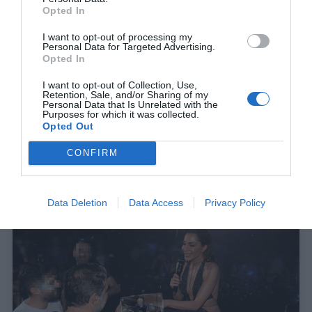
Opted In
I want to opt-out of processing my
Personal Data for Targeted Advertising.
Opted In
I want to opt-out of Collection, Use,
Retention, Sale, and/or Sharing of my
Personal Data that Is Unrelated with the
Ναι πράγματι κρατούσε κάτι μικρά κυλινδράκια που ήταν
Purposes for which it was collected.
Opted Out
καπνιστά αλλά δεν ήταν τσιγάρα. Ήταν καπνιστή
γαλοπούλα για τις λιγούρες. ΚΑΙ ΑΥΤΟ ΘΑ ΤΟΥ ΤΟ
CONFIRM
ΑΠΑΓΟΡΕΨΕΤΕ;
Data Deletion
Data Access
Privacy Policy