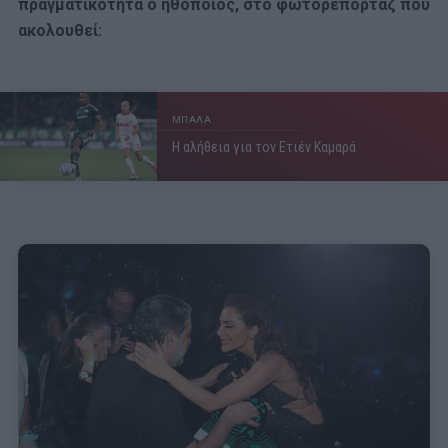
πραγματικότητα ο ηθοποιός, στο φωτορεπορτάζ που
ακολουθεί:
ΜΠΑΛΑ
Η αλήθεια για τον Ετιέν Καμαρά