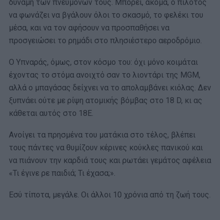
δύναμη των πνευμόνων τους. Μπορεί, ακόμα, ο πιλότος
να φωνάζει να βγάλουν όλοι το σκασμό, το φελέκι του
μέσα, και να τον αφήσουν να προσπαθήσει να
προσγειώσει το ρημάδι στο πλησιέστερο αεροδρόμιο.
Ο Υπναράς, όμως, στον κόσμο του: όχι μόνο κοιμάται
έχοντας το στόμα ανοιχτό σαν το λιοντάρι της MGM,
αλλά ο μπαγάσας δείχνει να το απολαμβάνει κιόλας. Δεν
ξυπνάει ούτε με ρίψη ατομικής βόμβας στο 18 D, κι ας
κάθεται αυτός στο 18E.
Ανοίγει τα πρησμένα του ματάκια στο τέλος, βλέπει
τους πάντες να θυμίζουν κέρινες κούκλες πανικού και
να πιάνουν την καρδιά τους και ρωτάει γεμάτος αφέλεια
«Τι έγινε ρε παιδιά; Τι έχασα;».
Εσύ τίποτα, μεγάλε. Οι άλλοι 10 χρόνια από τη ζωή τους.