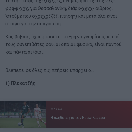
του αρσκαφς, σχζζσχζζζζ, ονομάζομαι τς-τσς-ζζζ-
φφφφ-χχχ, για Θεσσαλονίκη, διάρκ-χχχχ- αίθριος,
’στούμε που σχχχχχζζζζ, πτήση») και μετά όλα είναι
έτοιμα για την απογείωση.
Και, βέβαια, έχει φτάσει η στιγμή να γνωρίσεις κι εσύ
τους συνεπιβάτες σου, οι οποίοι, φυσικά, είναι παντού
και πάντα οι ίδιοι.
Βλέπετε, σε όλες τις πτήσεις υπάρχει ο…
1) Πλακατζής
ΜΠΑΛΑ
Η αλήθεια για τον Ετιέν Καμαρά