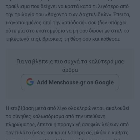
τραύλισμα που δείχνει να κρατά κατά τι λιγότερο από
την τριλογία του «Άρχοντα των Δαχτυλιδιών». Έπειτα,
ικανοποιημένος από την «απόδοσή» σου (δεν υπάρχει
ούτε μία στο εκατομμύριο να μη σου δώσει με στυλ το
τηλέφωνό της), βρίσκεις τη θέση σου και κάθεσαι.
Για να βλέπεις πιο συχνά τα καλύτερά μας
άρθρα
Add Menshouse.gr on Google
Η επιβίβαση μετά από λίγο ολοκληρώνεται, ακολουθεί
το σύνηθες καλωσόρισμα από την υπεύθυνη
πληρώματος, έπεται η παραγωγή ασαφών λέξεων από
τον πιλότο («Κρς και κριοι λσπερα σς, μλάει ο κυβρτς