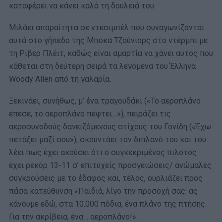
καταφέρει να κάνει καλά τη δουλειά του.
Μιλάει απαραίτητα σε ντεσιμπέλ που συναγωνίζονται
αυτά στο γήπεδο της Μπόκα Τζούνιορς στο ντέρμπι με
τη Ρίβερ Πλέιτ, καθώς είναι αμαρτία να χάνει αυτός που
κάθεται στη δεύτερη σειρά τα λεγόμενα του Έλληνα
Woody Allen από τη γαλαρία.
Ξεκινάει, συνήθως, μ’ ένα τραγουδάκι («Το αεροπλάνο
έπεσε, το αεροπλάνο πέφτει…»), πειράζει τις
αεροσυνοδούς δανειζόμενους στίχους του Γονίδη («Έχω
πετάξει μαζί σου»), σκουντάει τον διπλανό του και του
λέει πως έχει ακούσει ότι ο συγκεκριμένος πιλότος
έχει ρεκόρ 13-11 σ’ επιτυχείς προσγειώσεις/ ανώμαλες
συγκρούσεις με το έδαφος και, τέλος, ουρλιάζει προς
πάσα κατεύθυνση «Παιδιά, λίγο την προσοχή σας: ας
κάνουμε εδώ, στα 10.000 πόδια, ένα πλάνο της πτήσης.
Για την ακρίβεια, ένα… αεροπλάνο!».