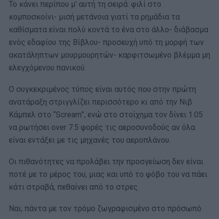
Το κάνει περίπου μ’ αυτή τη σειρά: φιλί στο
κομποσκοίνι- μισή μετάνοια γιατί τα ρημάδια τα
καθίσματα είναι πολύ κοντά το ένα στο άλλο- διάβασμα
ενός εδαφίου της Βίβλου- προσευχή υπό τη μορφή των
ακατάληπτων μουρμουρητών- καρφιτσωμένο βλέμμα μη
ελεγχόμενου πανικού.
Ο συγκεκριμένος τύπος είναι αυτός που στην πρώτη
ανατάραξη στριγγλίζει περισσότερο κι από την Νιβ
Κάμπελ στο “Scream”, ενώ στο στοίχημα τον δίνει 1.05
να ρωτήσει over 7.5 φορές τις αεροσυνοδούς αν όλα
είναι εντάξει με τις μηχανές του αεροπλάνου.
Οι πιθανότητες να προλάβει την προσγείωση δεν είναι
ποτέ με το μέρος του, μιας και υπό το φόβο του να πάει
κάτι στραβά, πεθαίνει από το στρες.
Ναι, πάντα με τον τρόμο ζωγραφισμένο στο πρόσωπό