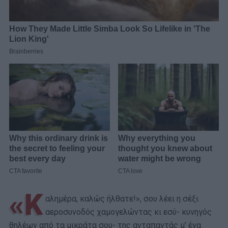
«Κ
αλημέρα, καλώς ήλθατε!», σου λέει η σέξι
αεροσυνοδός χαμογελώντας κι εσύ- κυνηγός
θηλέων από τα μικράτα σου- της ανταπαντάς μ’ ένα