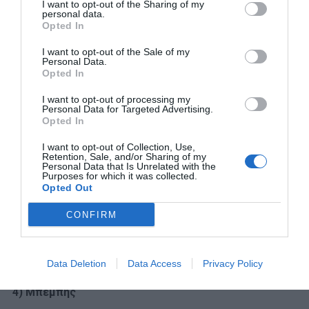
Τι πα να πει «Μα είναι μόνο 30 λεπτά πτήση, μπορείτε να
I want to opt-out of the Sharing of my
personal data.
κανονίσετε τις δουλειές σας
αφότου
προσγειωθούμε;».
Opted In
ΟΧΙ- πιο κατηγορηματικό κι από αυτό του Μεταξά: ο
I want to opt-out of the Sale of my
μπίζνεσμαν μπαίνει πάντα εντός του αεροπλάνου με το
Personal Data.
Opted In
hands free να έχει πάρει φωτιά, κοιτάζει με ύφος «φύγε-
κυρά-μου-από-μπροστά-μου-μη-σε-λιώσω-σαν-
I want to opt-out of processing my
Personal Data for Targeted Advertising.
σκουλήκι» την μπροστινή του που τον εμποδίζει να
Opted In
φτάσει στη θέση του κι έπειτα κλείνει σε μισή ώρα 2
συμφωνίες με το Περού, μία με την Κίνα, άλλες τρεις με
I want to opt-out of Collection, Use,
Retention, Sale, and/or Sharing of my
Ντουμπάι και μιάμιση (η δεύτερη κόπηκε στη μέση) με τη
Personal Data that Is Unrelated with the
Purposes for which it was collected.
Γη του Πυρός.
Opted Out
Ναι, φυσικά- εννοείται: η αντιστοιχία ελληνικών-
CONFIRM
αγγλικών λέξεων είναι 50-50.
Μιλάμε για μπίζνεσμαν με πρόσωπο, όχι αστεία.
Data Deletion
Data Access
Privacy Policy
4) Μπέμπης