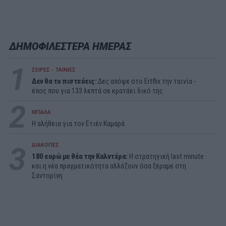
ΔΗΜΟΦΙΛΕΣΤΕΡΑ ΗΜΕΡΑΣ
1
ΣΕΙΡΕΣ - ΤΑΙΝΙΕΣ
Δεν θα το πιστεύεις:
Δες απόψε στο Ertflix την ταινία -
έπος που για 133 λεπτά σε κρατάει δικό της
2
ΜΠΑΛΑ
Η αλήθεια για τον Ετιέν Καμαρά
3
ΔΙΑΚΟΠΕΣ
180 ευρώ με θέα την Καλντέρα:
Η στρατηγική last minute
και η νέα πραγματικότητα αλλάζουν όσα ξέραμε στη
Σαντορίνη