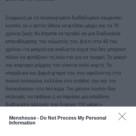
Σύμφωνα με το συγκεκριμένο διαδεδομένο κειμενάκι
λοιπόν, αν ο αετός ήθελε να φτάσει μέχρι και τα 70
χρόνια ζωής θα έπρεπε να προβεί σε μια διαδικασία
επαναδόμησης του σώματός του. Διότι στα 40 του
χρόνια «τα μακριά και ευέλικτα νύχια του δεν μπορούν
πλέον να αρπάξουν τη λεία του για να τραφεί. Το μακρύ
και κοφτερό ράμφος του γίνεται πολύ κυρτό. Τα
υπερήλικα και βαριά φτερά του, που οφείλονται στα
πυκνά πούπουλα, κολλάνε στο στήθος του και τον
δυσκολεύουν στο πέταγμα. Του μένουν λοιπόν δύο
επιλογές: να πεθάνει ή να περάσει μια επώδυνη
διαδικασία αλλαγής που διαρκεί 150 μέρες».
Menshouse -
Do Not Process My Personal
Information