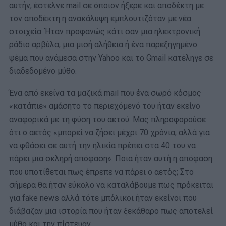
αυτήν, έστελνε mail σε όποιον ήξερε και αποδέκτη με
τον αποδέκτη η ανακάλυψη εμπλουτιζόταν με νέα
στοιχεία. Ήταν προφανώς κάτι σαν μια ηλεκτρονική
ράδιο αρβύλα, μια μισή αλήθεια ή ένα παρεξηγημένο
ψέμα που ανάμεσα στην Yahoo και το Gmail κατέληγε σε
διαδεδομένο μύθο.
Ένα από εκείνα τα μαζικά mail που ένα σωρό κόσμος
«κατάπιε» αμάσητο το περιεχόμενό του ήταν εκείνο
αναφορικά με τη φύση του αετού. Μας πληροφορούσε
ότι ο αετός «μπορεί να ζήσει μέχρι 70 χρόνια, αλλά για
να φθάσει σε αυτή την ηλικία πρέπει στα 40 του να
πάρει μια σκληρή απόφαση». Ποια ήταν αυτή η απόφαση
που υποτίθεται πως έπρεπε να πάρει ο αετός; Στο
σήμερα θα ήταν εύκολο να καταλάβουμε πως πρόκειται
για fake news αλλά τότε μπόλικοι ήταν εκείνοι που
διάβαζαν μια ιστορία που ήταν ξεκάθαρο πως αποτελεί
μύθο και την πίστευαν.