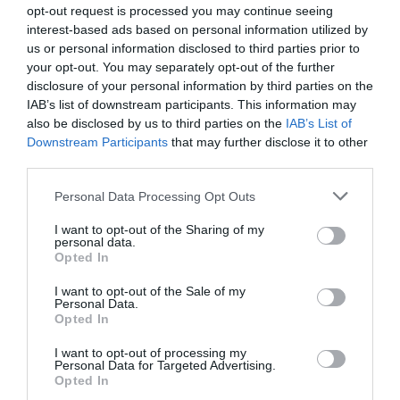
όλο και κάπου πηγαίνει το μυαλό μας. Ακόμη κι αν, όπως
opt-out request is processed you may continue seeing
interest-based ads based on personal information utilized by
οι πιο πολλοί, είμεθα και κάπως άσχετοι με την μουσική.
us or personal information disclosed to third parties prior to
Όταν, όμως, δεν το έχεις έτσι φάτσα-κάρτα μπροστά
your opt-out. You may separately opt-out of the further
σου, η αλήθεια είναι μία. Στο κεφάλι του σχηματίζεις μια
disclosure of your personal information by third parties on the
εντελώς διαφορετική εκδοχή του τι λέει ο στίχος.
IAB’s list of downstream participants. This information may
also be disclosed by us to third parties on the
IAB’s List of
Ας το παραδεχτούμε, σχεδόν όλοι πιστεύαμε ότι
Downstream Participants
that may further disclose it to other
third parties.
ακούγαμε «
με βιολί σαν του Ροβιόλη
»! Και φυσικά
τραγουδάγαμε ακριβώς αυτό θεωρώντας ότι αυτός ο…
Personal Data Processing Opt Outs
Ροβιόλης πρέπει να ήταν κάποιος τρομερός
I want to opt-out of the Sharing of my
οργανοπαίχτης του παρελθόντος. Τόσο μεγάλος ώστε
personal data.
Opted In
να αναφέρεται στο τραγούδι!
I want to opt-out of the Sale of my
Personal Data.
Opted In
I want to opt-out of processing my
Personal Data for Targeted Advertising.
Opted In