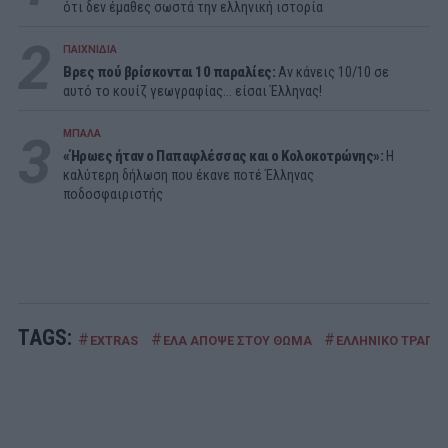
ότι δεν έμαθες σωστά την ελληνική ιστορία
2
ΠΑΙΧΝΙΔΙΑ
Βρες πού βρίσκονται 10 παραλίες:
Αν κάνεις 10/10 σε
αυτό το κουίζ γεωγραφίας... είσαι Έλληνας!
3
ΜΠΑΛΑ
«Ήρωες ήταν ο Παπαφλέσσας και ο Κολοκοτρώνης»:
Η
καλύτερη δήλωση που έκανε ποτέ Έλληνας
ποδοσφαιριστής
TAGS:
#
#
#
EXTRAS
ΕΛΑ ΑΠΟΨΕ ΣΤΟΥ ΘΩΜΑ
ΕΛΛΗΝΙΚΟ ΤΡΑΓΟΥ