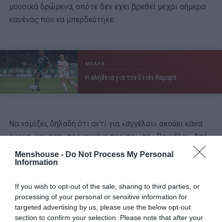
μουσικά δρώμενα, οπότε δεν έχει βρεθεί μέχρι σήμερα
κανένας που να μπερδεύτηκε.
ΜΠΑΛΑ
Η αλήθεια για τον Ετιέν Καμαρά
Να νομίζει, δηλαδή ότι αντί για «αγγέλοι» ακούει κάνα
όνομα, και στην προκειμένη περίπτωση «Βαγγέλη». Από
εκεί και κάτω, όμως,
η… πίστα δυσκολεύει!
Menshouse -
Do Not Process My Personal
Information
«
Κι αν μερακλωθείς πολύ και σ’ αρέσει το βιολί
If you wish to opt-out of the sale, sharing to third parties, or
με βιολί
σαντουροβιόλι
θα χορέψουν οι διαβόλοι
»
processing of your personal or sensitive information for
targeted advertising by us, please use the below opt-out
Τώρα βέβαια που το βλέπουμε
γραμμένο ως μία λέξη
,
section to confirm your selection. Please note that after your