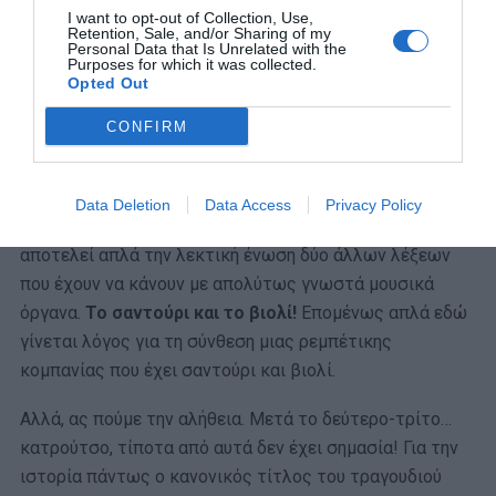
I want to opt-out of Collection, Use,
Retention, Sale, and/or Sharing of my
Personal Data that Is Unrelated with the
Purposes for which it was collected.
Opted Out
CONFIRM
Data Deletion
Data Access
Privacy Policy
Φυσικά κάτι τέτοιο δεν ισχύει… Αυτή η σύνθετη λέξη
αποτελεί απλά την λεκτική ένωση δύο άλλων λέξεων
που έχουν να κάνουν με απολύτως γνωστά μουσικά
όργανα.
Το σαντούρι και το βιολί!
Επομένως απλά εδώ
γίνεται λόγος για τη σύνθεση μιας ρεμπέτικης
κομπανίας που έχει σαντούρι και βιολί.
Αλλά, ας πούμε την αλήθεια. Μετά το δεύτερο-τρίτο…
κατρούτσο, τίποτα από αυτά δεν έχει σημασία! Για την
ιστορία πάντως ο κανονικός τίτλος του τραγουδιού