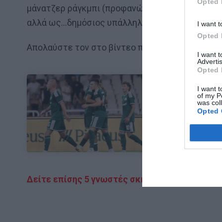
Opted 
μάνατζερ ράγκμπι (προφανώς ντρεπόταν να αποκ
αλλά ως…δημόσιος υπάλληλος!
I want t
Opted 
Απολαύστε τον στο βίντεο που ανακάλυψε ο
αν
I want 
Advertis
Opted 
I want t
of my P
ΜΠΑΛΑ
was col
Opted 
Φαίνεται με τη
Δείτε επίσης 5 γνωστές σκηνές ταινιών με 