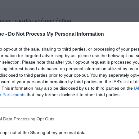
συχνά τα καλύτερά μας άρθρα
house.gr on Google
e -
Do Not Process My Personal Information
to opt-out of the sale, sharing to third parties, or processing of your per
formation for targeted advertising by us, please use the below opt-out s
 Βγήκε και έδωσε ρέστα στον «Ενικό» του Νίκου
r selection. Please note that after your opt-out request is processed y
eing interest-based ads based on personal information utilized by us or
disclosed to third parties prior to your opt-out. You may separately opt-
losure of your personal information by third parties on the IAB’s list of
θνητούς της εκπομπής του Χατζηνικολάου (για να
. This information may also be disclosed by us to third parties on the
IA
λεσμένος του γνωστού δημοσιογράφου ήταν ο
Participants
that may further disclose it to other third parties.
ίας, Απόστολος Τζιτζικώστας…
l Data Processing Opt Outs
έμματα πάνω του, με τον μεστό του λόγο και τις
o opt-out of the Sharing of my personal data.
ως βεβαίως ότι στην εκπομπή δεν εμφανίστηκε ως