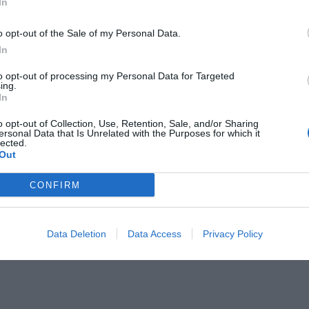
In
αλύψει ότι είναι τόσο διάσημος και επιτυχημένος)
o opt-out of the Sale of my Personal Data.
In
αρχοβασιλόφρονας
…
to opt-out of processing my Personal Data for Targeted
ing.
In
o opt-out of Collection, Use, Retention, Sale, and/or Sharing
ersonal Data that Is Unrelated with the Purposes for which it
lected.
Out
 μία για τον Γιάγκουσιτς
CONFIRM
Data Deletion
Data Access
Privacy Policy
πρωταγωνιστές Ντάνο και Βαλαβάνη