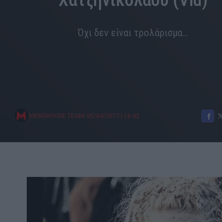
Χατζηνικολάου (Vid)
Όχι δεν είναι τρολάρισμα…
•
MENSHOUSE TEAM
05/04/2017
|
16:42