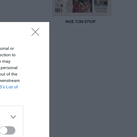
sonal or
ection to
ou may
 personal
out of the
 downstream
B’s List of