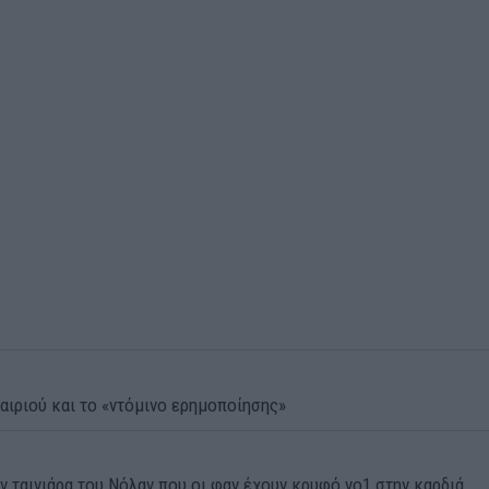
αιριού και το «ντόμινο ερημοποίησης»
ην ταινιάρα του Νόλαν που οι φαν έχουν κρυφό νο1 στην καρδιά