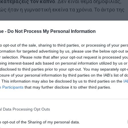
α κατεβάζεις τον καπνό
. Δεν είναι θέμα δημοφιλίας,
ώς ήταν η γυμναστική εκείνα τα χρόνια. Το άντρο της
e -
Do Not Process My Personal Information
α κίνησης που θα ζήλευε βασιλικός σε γλάστρα,
to opt-out of the sale, sharing to third parties, or processing of your per
τε παλαμάκια να χτυπήσει
(με εξαίρεση τις
formation for targeted advertising by us, please use the below opt-out s
στο αρχαίο κείμενο για ανάλυση).
r selection. Please note that after your opt-out request is processed y
eing interest-based ads based on personal information utilized by us or
ο 5-6 φορές τον μήνα
και ζητούν να μην πάρουν μέρος
disclosed to third parties prior to your opt-out. You may separately opt-
losure of your personal information by third parties on the IAB’s list of
τους πετάξεις απλά μία μπάλα και να τους αφήσεις να
. This information may also be disclosed by us to third parties on the
IA
ιατάσεις, επικύψεις, κάμψεις και τέτοιες ιστορίες λε
Participants
that may further disclose it to other third parties.
’ τον παράδεισο».
l Data Processing Opt Outs
o opt-out of the Sharing of my personal data.