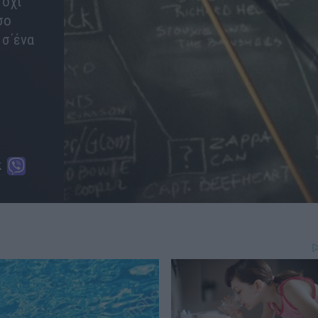
 όχι
σο
 σ΄ένα