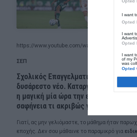
Opted 
Η αλήθεια για
I want t
Opted 
I want 
Advertis
Opted 
https://www.youtube.com/watch?v=YiHDNrT_-q
I want t
of my P
ΣΕΠ
was col
Opted 
Σχολικός Επαγγελματικός Προσανατο
δυσάρεστο νέο.
Καταργήθηκε
… Φέτος
η μαγική μία ώρα την εβδομάδα που 
σαφήνεια τι ακριβώς γινόταν στην τά
Γιατί, ας μην γελιόμαστε, το μάθημα ήταν παρ
εποχής. Δεν σου μάθαινε το παραμικρό για
ειδι