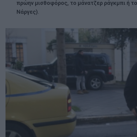
πρώην μισθοφόρος, το μάνατζερ ράγκμπι ή το 
Νάργες)
.