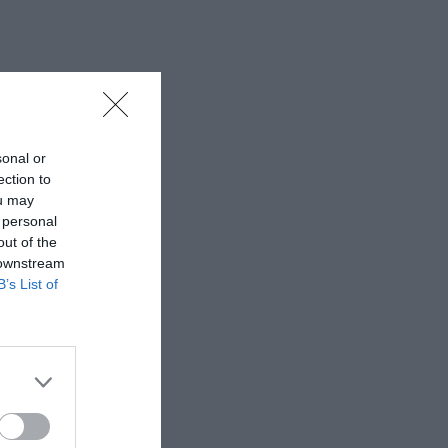
sonal or
ection to
ou may
 personal
out of the
 downstream
B’s List of
ς