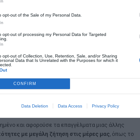
In
 τον Ετιέν Καμαρά
o opt-out of the Sale of my Personal Data.
In
to opt-out of processing my Personal Data for Targeted
ing.
In
U
o opt-out of Collection, Use, Retention, Sale, and/or Sharing
ersonal Data that Is Unrelated with the Purposes for which it
lected.
Out
λισμός κύριοι… Και ξεκινώ από ένα
CONFIRM
… Πράγμα που σημαίνει πως
χάθηκε εκείν
κανείς δεν μπορούσε να περιγράψει με
Data Deletion
Data Access
Privacy Policy
ξη
.
ωχημένο και αφορούσε τα επαγγέλματα μιας άλλης
κότητες με μεγάλη ζήτηση στις μέρες μας
, όπως το