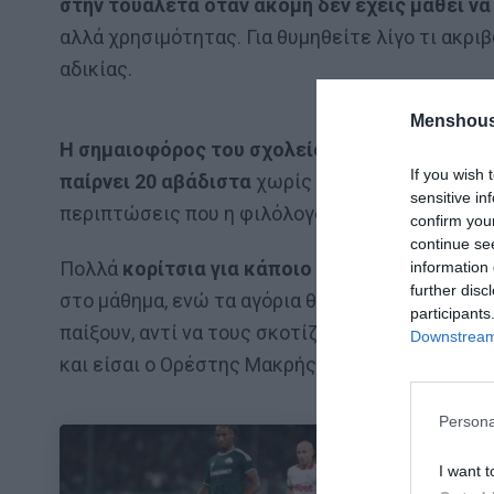
στην τουαλέτα όταν ακόμη δεν έχεις μάθει ν
αλλά χρησιμότητας. Για θυμηθείτε λίγο τι ακριβ
αδικίας.
Menshous
Η σημαιοφόρος του σχολείου
, με πλαστικότητ
If you wish 
παίρνει 20 αβάδιστα
χωρίς να είναι σε θέση
ού
sensitive in
περιπτώσεις που η φιλόλογος δώσει έξτρα άγνω
confirm you
continue se
Πολλά
κορίτσια για κάποιο λόγο έχουν περίοδ
information 
further disc
στο μάθημα, ενώ τα αγόρια θα σκότωναν για να 
participants
παίξουν, αντί να τους σκοτίζεις τον έρωτα με δ
Downstream 
και είσαι ο Ορέστης Μακρής στο «Ξύλο βγήκε απ
Persona
I want t
ΜΠΑΛΑ