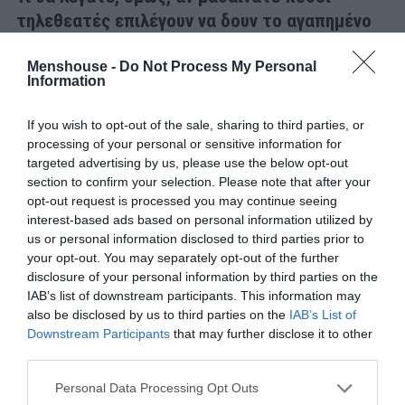
τηλεθεατές επιλέγουν να δουν το αγαπημένο
τους τηλεοπτικό πρόγραμμα μέσω
live
Menshouse -
Do Not Process My Personal
streaming
;
Information
Το
Menshouse
.
gr
μπήκε στον πειρασμό να κάνει τη
If you wish to opt-out of the sale, sharing to third parties, or
σύγκριση. Αν τα ποσοστά του Survivor υπολογίζονται
processing of your personal or sensitive information for
βάσει τηλεοράσεων, τι θα γινόταν αν υπήρχαν μετρητές
targeted advertising by us, please use the below opt-out
στο… live του ΣΚΑΪ μέσω Youtube; Είναι γνωστό πως
section to confirm your selection. Please note that after your
opt-out request is processed you may continue seeing
όπως τα περισσότερα ελληνικά κανάλια, έτσι και ο ΣΚΑΪ
interest-based ads based on personal information utilized by
δίνει και αυτή τη δυνατότητα στο τηλεοπτικό κοινό. Αν
us or personal information disclosed to third parties prior to
κάποιος το θέλει, μπορεί να παρακολουθήσει live το
your opt-out. You may separately opt-out of the further
πρόγραμμα του σταθμού και μέσω ίντερνετ.
disclosure of your personal information by third parties on the
IAB’s list of downstream participants. This information may
Και από ό,τι φαίνεται, πολλοί επιλέγουν τη
also be disclosed by us to third parties on the
IAB’s List of
Downstream Participants
that may further disclose it to other
λύση αυτή.
third parties.
Ήδη από τα highlights του προηγούμενου επεισοδίου οι
Personal Data Processing Opt Outs
αριθμοί που έβλεπε κανείς στις οθόνες του υπολογιστή