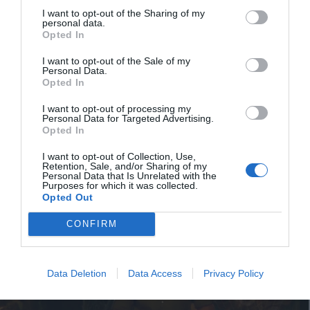
I want to opt-out of the Sharing of my
του ήταν… εξωπραγματικοί. Αρκεί να αναφερθεί πώς
personal data.
από τη στιγμή που ξεκίνησε το live streaming, ο αριθμός
Opted In
των θεατών δεν έπεσε κάτω από 40.000!
I want to opt-out of the Sale of my
Personal Data.
Και ενώ κατά τη διάρκεια του αγώνα επάθλου, ο αριθμός
Opted In
τους ήταν μεταξύ 41 και 42 χιλιάδες, το Συμβούλιο του
I want to opt-out of processing my
Νησιού, παρακολούθησαν μέσω Youtube έως και
43.370
Personal Data for Targeted Advertising.
Opted In
θεατές!
I want to opt-out of Collection, Use,
Retention, Sale, and/or Sharing of my
Personal Data that Is Unrelated with the
Purposes for which it was collected.
Opted Out
CONFIRM
Data Deletion
Data Access
Privacy Policy