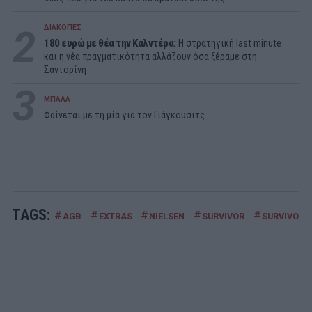
2
ΔΙΑΚΟΠΕΣ
180 ευρώ με θέα την Καλντέρα:
Η στρατηγική last minute
και η νέα πραγματικότητα αλλάζουν όσα ξέραμε στη
Σαντορίνη
3
ΜΠΑΛΑ
Φαίνεται με τη μία για τον Γιάγκουσιτς
TAGS:
#
#
#
#
#
AGB
EXTRAS
NIELSEN
SURVIVOR
SURVIVOR L